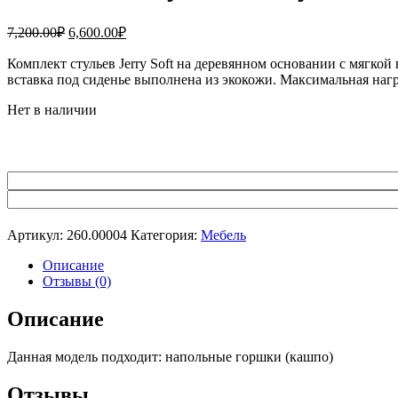
Первоначальная
Текущая
7,200.00
₽
6,600.00
₽
цена
цена:
составляла
Комплект стульев Jerry Soft на деревянном основании с мягкой
6,600.00₽.
вставка под сиденье выполнена из экокожи. Максимальная нагру
7,200.00₽.
Нет в наличии
Артикул:
260.00004
Категория:
Мебель
Описание
Отзывы (0)
Описание
Данная модель подходит: напольные горшки (кашпо)
Отзывы