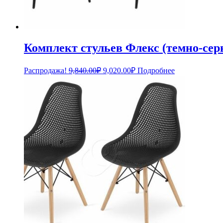
Комплект стульев Флекс (темно-се
Первоначальная
Текущая
Распродажа!
9,840.00
₽
9,020.00
₽
Подробнее
цена
цена:
составляла
9,020.00₽.
9,840.00₽.