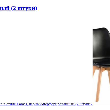
лый (2 штуки)
ев в стиле Eames, черный-перфорированный (2 штуки)