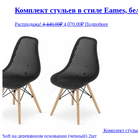
Комплект стульев в стиле Eames, бе
Первоначальная
Текущая
Распродажа!
4,440.00
₽
4,070.00
₽
Подробнее
цена
цена:
составляла
4,070.00₽.
4,440.00₽.
Комплект стуль
Soft на деревянном основании (черный) 2шт