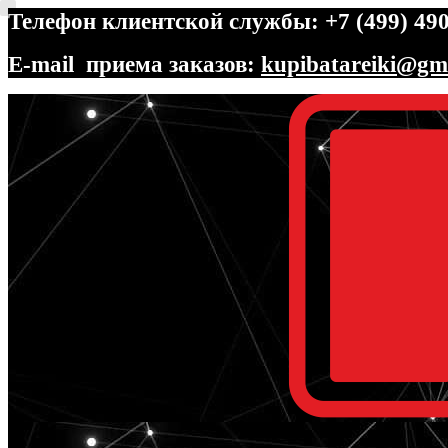
Телефон клиентской службы: +7 (499) 490
E-mail приема заказов:
kupibatareiki@gm
Перейти
Перейти
к
к
навигации
содержимому