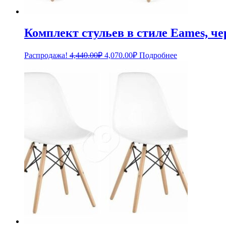
Комплект стульев в стиле Eames, 
Первоначальная
Текущая
Распродажа!
4,440.00
₽
4,070.00
₽
Подробнее
цена
цена:
составляла
4,070.00₽.
4,440.00₽.