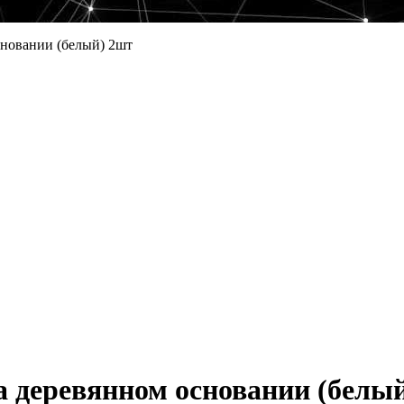
основании (белый) 2шт
на деревянном основании (белы