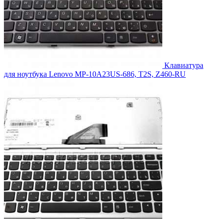
Клавиатура
для ноутбука Lenovo MP-10A23US-686, T2S, Z460-RU