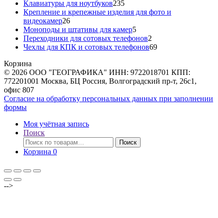
товара
235
Клавиатуры для ноутбуков
235
товаров
Крепление и крепежные изделия для фото и
26
видеокамер
26
товаров
5
Моноподы и штативы для камер
5
товаров
2
Переходники для сотовых телефонов
2
товара
69
Чехлы для КПК и сотовых телефонов
69
товаров
Корзина
© 2026 ООО "ГЕОГРАФИКА" ИНН: 9722018701 КПП:
772201001 Москва, БЦ Россия, Волгоградский пр-т, 26с1,
офис 807
Согласие на обработку персональных данных при заполнении
формы
Моя учётная запись
Поиск
Искать:
Поиск
Корзина
0
-->