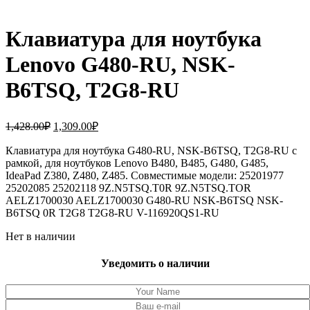
Клавиатура для ноутбука
Lenovo G480-RU, NSK-
B6TSQ, T2G8-RU
Первоначальная
Текущая
1,428.00
₽
1,309.00
₽
цена
цена:
составляла
Клавиатура для ноутбука G480-RU, NSK-B6TSQ, T2G8-RU с
1,309.00₽.
рамкой, для ноутбуков Lenovo B480, B485, G480, G485,
1,428.00₽.
IdeaPad Z380, Z480, Z485. Совместимые модели: 25201977
25202085 25202118 9Z.N5TSQ.T0R 9Z.N5TSQ.TOR
AELZ1700030 AELZ1700030 G480-RU NSK-B6TSQ NSK-
B6TSQ 0R T2G8 T2G8-RU V-116920QS1-RU
Нет в наличии
Уведомить о наличии