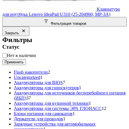
Клавиатура
для ноутбука Lenovo IdeaPad U310 (25-204960, MP-3A)
Фильтрация товаров
Закрыть
Фильтры
Статус
Статус
Нет в наличии
Применить
2
Flash накопители
2
1
товара
Uncategorized
1
товар
7
Аккумуляторы для BIOS
7
товаров
1
Аккумуляторы для гироскутеров
1
товар
Аккумуляторы для источников бесперебойного питания
37
(ИБП)
37
товаров
1
Аккумуляторы для кухонной техники
1
товар
12
Аккумуляторы для системы ЭРА ГЛОНАСС
12
1
товаров
Блоки питания для самокатов
1
1
товар
Держатели для проводов
1
товар
Зарядные устройства для автомобильных
1