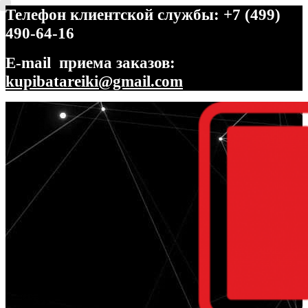
Телефон клиентской службы: +7 (499)
490-64-16
E-mail приема заказов:
kupibatareiki@gmail.com
Перейти
Перейти
к
к
навигации
содержимому