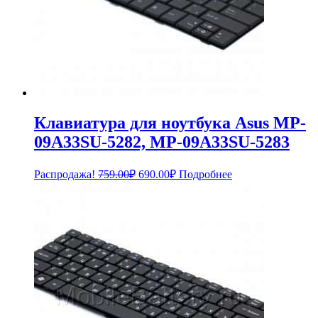
Клавиатура для ноутбука Asus MP-
09A33SU-5282, MP-09A33SU-5283
Первоначальная
Текущая
Распродажа!
759.00
₽
690.00
₽
Подробнее
цена
цена:
составляла
690.00₽.
759.00₽.