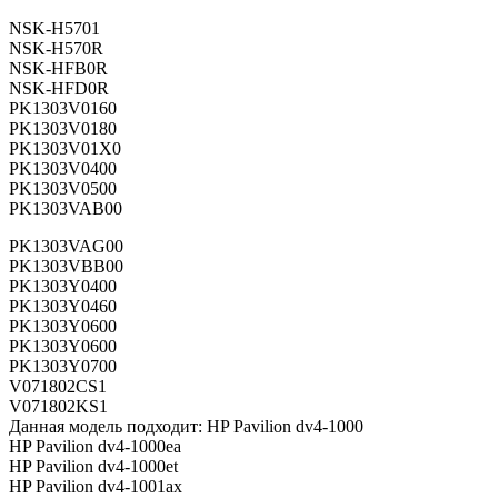
NSK-H5701
NSK-H570R
NSK-HFB0R
NSK-HFD0R
PK1303V0160
PK1303V0180
PK1303V01X0
PK1303V0400
PK1303V0500
PK1303VAB00
PK1303VAG00
PK1303VBB00
PK1303Y0400
PK1303Y0460
PK1303Y0600
PK1303Y0600
PK1303Y0700
V071802CS1
V071802KS1
Данная модель подходит: HP Pavilion dv4-1000
HP Pavilion dv4-1000ea
HP Pavilion dv4-1000et
HP Pavilion dv4-1001ax