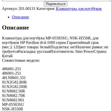
Артикул:
201.00131
Категория:
Клавиатуры для ноутбуков
Описание
Описание
Клавиатура для ноутбука MP-05583SU, NSK-H550R, для
ноутбуков HP Pavilion dv4-1000 серии.Гарантийный срок
(мес.): 12Цвет товара: белыйПодсветка: нетНаличие рамки: не
требуетсяРаскладка: русскаяИзготовитель: Sino PowerСтрана:
Китай
Совместимые модели:
486681-251
486901-251
4H.N8601.331
9J.N2G82.B0R
9J.N2G82.D0R
9J.N8682.50R
9J.N8682.70R
9J.N8682.901
MP-05583SU
NSK-H550R