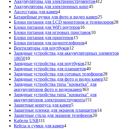
412
товар
Аккумуляторы для электроинструментов
412
45
товаров
Аккумуляторы для электронных книг
45
4
товаров
Аксессуары для камер
4
товара
25
Батарейные ручки для фото и видео камер
25
товаров
28
Блоки питания для LCD мониторов и телевизоров
28
16
това
Блоки питания для WiFi роутеров
16
товаров
10
Блоки питания для игровых приставок
10
15
товаров
Блоки питания для принтеров
15
товаров
4
Блоки питания для радиотелефонов
4
12
товара
Вентиляторы для ноутбуков
12
товаров
Зарядные устройства для аккумуляторных элементов
10
18650
10
товаров
232
Зарядные устройства для ноутбуков
232
40
товара
Зарядные устройства для планшетов
40
товаров
28
Зарядные устройства для сотовых телефонов
28
товаров
32
Зарядные устройства для фото и видео камер
32
товара
Зарядные устройства типа "кроватка" для
363
аккумуляторов фото и видеокамер
363
товара
Зарядные устройства типа "кроватка" для
151
аккумуляторов электроинструмента
151
5
товар
Защитные корпуса для камер
5
товаров
14
Защитные пленки для экранов планшетов
14
20
товаров
Защитные сткла для экранов телефонов
20
111
товаров
Кабели USB
111
товаров
4
Кейсы и сумки для камер
4