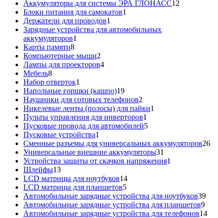
товар
12
Аккумуляторы для системы ЭРА ГЛОНАСС
12
1
товаров
Блоки питания для самокатов
1
1
товар
Держатели для проводов
1
товар
Зарядные устройства для автомобильных
1
аккумуляторов
1
8
товар
Карты памяти
8
товаров
2
Компьютерные мыши
2
товара
4
Лампы для проекторов
4
8
товара
Мебель
8
товаров
1
Набор отверток
1
товар
19
Напольные горшки (кашпо)
19
товаров
2
Наушники для сотовых телефонов
2
товара
1
Никелевые ленты (полосы) для пайки
1
1
товар
Пульты управления для инверторов
1
товар
5
Пусковые провода для автомобилей
5
1
товаров
Пусковые устройства
1
товар
26
Сменные разъемы для универсальных аккумуляторов
26
31
то
Универсальные внешние аккумуляторы
31
товар
1
Устройства защиты от скачков напряжения
1
13
товар
Шлейфы
13
товаров
14
LCD матрицы для ноутбуков
14
5
товаров
LCD матрицы для планшетов
5
товаров
39
Автомобильные зарядные устройства для ноутбуков
39
9
тов
Автомобильные зарядные устройства для планшетов
9
тов
14
Автомобильные зарядные устройства для телефонов
14