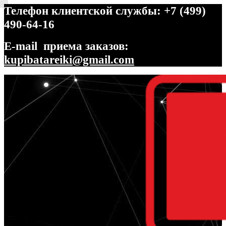
Телефон клиентской службы: +7 (499)
490-64-16
E-mail приема заказов:
kupibatareiki@gmail.com
Перейти
Перейти
к
к
навигации
содержимому