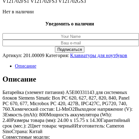
V121702FS1 V121702FS3 V121702GS3
Нет в наличии
Уведомить о наличии
Артикул:
201.00009
Категория:
Клавиатуры для ноутбуков
Описание
Описание
Батарейка (элемент питания) A5E00331143 для системных
блоков Siemens Simatic Box PC 620, 627, 827, 820, 840, Panel
PC 670, 677, Microbox PC 420, 427B, IPC427C, PG720, 740,
760.Химический состав: Li-MnO2Выходное напряжение (V):
3Емкость (mAh): 800Мощность аккумулятора (Wh):
2.40Размеры товара (мм): 24.00 x 15.75 x 14.30Гарантийный
срок (мес.): 2Цвет товара: черныйИзготовитель: Cameron
SinoСтрана: Китай
Совместимые модели: