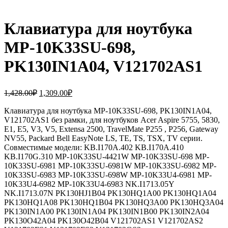
Клавиатура для ноутбука
MP-10K33SU-698,
PK130IN1A04, V121702AS1
Первоначальная
Текущая
1,428.00
₽
1,309.00
₽
цена
цена:
составляла
Клавиатура для ноутбука MP-10K33SU-698, PK130IN1A04,
1,309.00₽.
V121702AS1 без рамки, для ноутбуков Acer Aspire 5755, 5830,
1,428.00₽.
E1, E5, V3, V5, Extensa 2500, TravelMate P255 , P256, Gateway
NV55, Packard Bell EasyNote LS, TE, TS, TSX, TV серии.
Совместимые модели: KB.I170A.402 KB.I170A.410
KB.I170G.310 MP-10K33SU-4421W MP-10K33SU-698 MP-
10K33SU-6981 MP-10K33SU-6981W MP-10K33SU-6982 MP-
10K33SU-6983 MP-10K33SU-698W MP-10K33U4-6981 MP-
10K33U4-6982 MP-10K33U4-6983 NK.I1713.05Y
NK.I1713.07N PK130HJ1B04 PK130HQ1A00 PK130HQ1A04
PK130HQ1A08 PK130HQ1B04 PK130HQ3A00 PK130HQ3A04
PK130IN1A00 PK130IN1A04 PK130IN1B00 PK130IN2A04
PK130O42A04 PK130O42B04 V121702AS1 V121702AS2