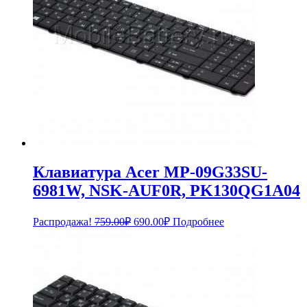
Клавиатура Acer MP-09G33SU-
6981W, NSK-AUF0R, PK130QG1A04
Первоначальная
Текущая
Распродажа!
759.00
₽
690.00
₽
Подробнее
цена
цена:
составляла
690.00₽.
759.00₽.