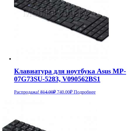
Клавиатура для ноутбука Asus MP-
07G73SU-5283, V090562BS1
Первоначальная
Текущая
Распродажа!
814.00
₽
740.00
₽
Подробнее
цена
цена:
составляла
740.00₽.
814.00₽.