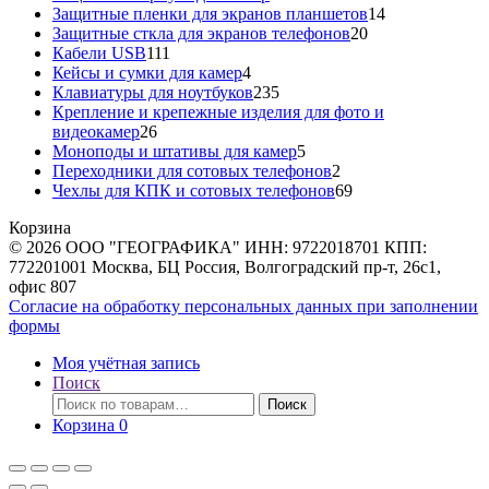
товаров
14
Защитные пленки для экранов планшетов
14
20
товаров
Защитные сткла для экранов телефонов
20
111
товаров
Кабели USB
111
товаров
4
Кейсы и сумки для камер
4
товара
235
Клавиатуры для ноутбуков
235
товаров
Крепление и крепежные изделия для фото и
26
видеокамер
26
товаров
5
Моноподы и штативы для камер
5
товаров
2
Переходники для сотовых телефонов
2
товара
69
Чехлы для КПК и сотовых телефонов
69
товаров
Корзина
© 2026 ООО "ГЕОГРАФИКА" ИНН: 9722018701 КПП:
772201001 Москва, БЦ Россия, Волгоградский пр-т, 26с1,
офис 807
Согласие на обработку персональных данных при заполнении
формы
Моя учётная запись
Поиск
Искать:
Поиск
Корзина
0