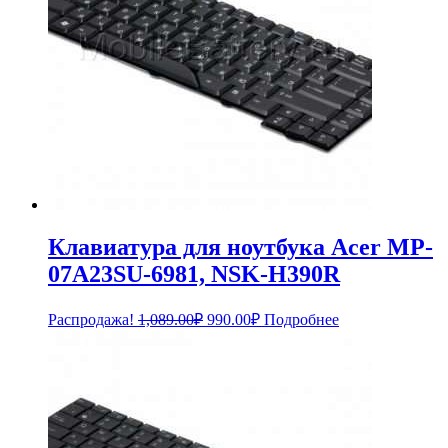
Клавиатура для ноутбука Acer MP-
07A23SU-6981, NSK-H390R
Первоначальная
Текущая
Распродажа!
1,089.00
₽
990.00
₽
Подробнее
цена
цена:
составляла
990.00₽.
1,089.00₽.