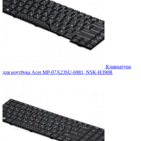
Клавиатура
для ноутбука Acer MP-07A23SU-6981, NSK-H390R