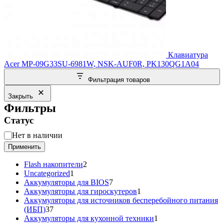
Клавиатура
Acer MP-09G33SU-6981W, NSK-AUF0R, PK130QG1A04
Фильтрация товаров
Закрыть
Фильтры
Статус
Статус
Нет в наличии
Применить
2
Flash накопители
2
1
товара
Uncategorized
1
товар
7
Аккумуляторы для BIOS
7
товаров
1
Аккумуляторы для гироскутеров
1
товар
Аккумуляторы для источников бесперебойного питания
37
(ИБП)
37
товаров
1
Аккумуляторы для кухонной техники
1