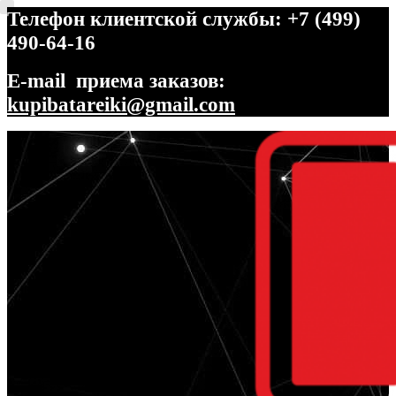
Телефон клиентской службы: +7 (499)
490-64-16
E-mail приема заказов:
kupibatareiki@gmail.com
Перейти
Перейти
к
к
навигации
содержимому