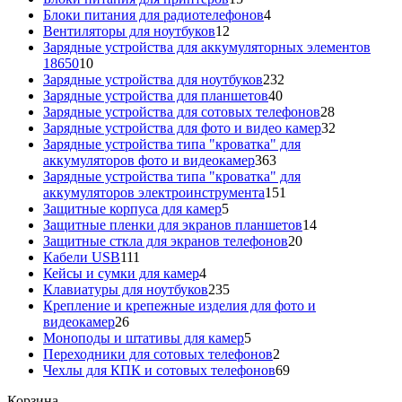
товаров
4
Блоки питания для радиотелефонов
4
12
товара
Вентиляторы для ноутбуков
12
товаров
Зарядные устройства для аккумуляторных элементов
10
18650
10
товаров
232
Зарядные устройства для ноутбуков
232
40
товара
Зарядные устройства для планшетов
40
товаров
28
Зарядные устройства для сотовых телефонов
28
товаров
32
Зарядные устройства для фото и видео камер
32
товара
Зарядные устройства типа "кроватка" для
363
аккумуляторов фото и видеокамер
363
товара
Зарядные устройства типа "кроватка" для
151
аккумуляторов электроинструмента
151
5
товар
Защитные корпуса для камер
5
товаров
14
Защитные пленки для экранов планшетов
14
20
товаров
Защитные сткла для экранов телефонов
20
111
товаров
Кабели USB
111
товаров
4
Кейсы и сумки для камер
4
товара
235
Клавиатуры для ноутбуков
235
товаров
Крепление и крепежные изделия для фото и
26
видеокамер
26
товаров
5
Моноподы и штативы для камер
5
товаров
2
Переходники для сотовых телефонов
2
товара
69
Чехлы для КПК и сотовых телефонов
69
товаров
Корзина