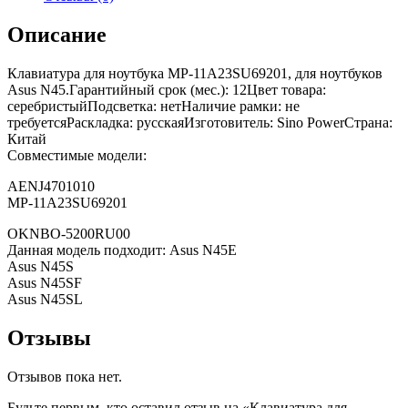
Описание
Клавиатура для ноутбука MP-11A23SU69201, для ноутбуков
Asus N45.Гарантийный срок (мес.): 12Цвет товара:
серебристыйПодсветка: нетНаличие рамки: не
требуетсяРаскладка: русскаяИзготовитель: Sino PowerСтрана:
Китай
Совместимые модели:
AENJ4701010
MP-11A23SU69201
OKNBO-5200RU00
Данная модель подходит: Asus N45E
Asus N45S
Asus N45SF
Asus N45SL
Отзывы
Отзывов пока нет.
Будьте первым, кто оставил отзыв на «Клавиатура для