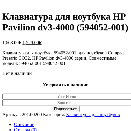
Клавиатура для ноутбука HP
Pavilion dv3-4000 (594052-001)
Первоначальная
Текущая
1,668.00
₽
1,529.00
₽
цена
цена:
составляла
Клавиатура для ноутбука 594052-001, для ноутбуков Compaq
1,529.00₽.
Presario CQ32, HP Pavilion dv3-4000 серии. Совместимые
1,668.00₽.
модели: 594052-001 598042-001
Нет в наличии
Уведомить о наличии
Артикул:
201.00260
Категория:
Клавиатуры для ноутбуков
Описание
Отзывы (0)