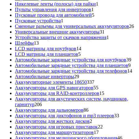
товара
1
Никелевые ленты (полосы) для пайки
1
1
товар
Пульты управления для инверторов
1
товар
5
Пусковые провода для автомобилей
5
1
товаров
Пусковые устройства
1
товар
26
Сменные разъемы для универсальных аккумуляторов
26
31
то
Универсальные внешние аккумуляторы
31
товар
1
Устройства защиты от скачков напряжения
1
13
товар
Шлейфы
13
товаров
14
LCD матрицы для ноутбуков
14
5
товаров
LCD матрицы для планшетов
5
товаров
39
Автомобильные зарядные устройства для ноутбуков
39
9
тов
Автомобильные зарядные устройства для планшетов
9
тов
14
Автомобильные зарядные устройства для телефонов
14
29
то
Автомобильные инверторы
29
товаров
337
Аккумуляторные элементы 18650
337
товаров
55
Аккумуляторы для GPS навигаторов
55
товаров
15
Аккумуляторы для RAID-контроллеров
15
товаров
Аккумуляторы для акустических систем, наушников,
206
гарнитур
206
товаров
86
Аккумуляторы для дальномеров
86
товаров
33
Аккумуляторы для диктофонов и mp3 плееров
33
2
товара
Аккумуляторы для жестких дисков
2
товара
22
Аккумуляторы для игровых приставок
22
17
товара
Аккумуляторы для маршрутизаторов
17
товаров
46
Аккумуляторы для медицинского оборудования
46