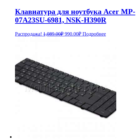
Клавиатура для ноутбука Acer MP-
07A23SU-6981, NSK-H390R
Первоначальная
Текущая
Распродажа!
1,089.00
₽
990.00
₽
Подробнее
цена
цена:
составляла
990.00₽.
1,089.00₽.