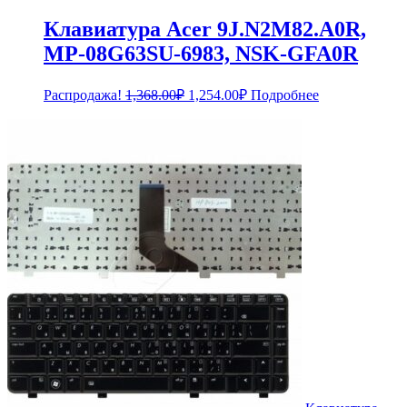
Клавиатура Acer 9J.N2M82.A0R,
MP-08G63SU-6983, NSK-GFA0R
Первоначальная
Текущая
Распродажа!
1,368.00
₽
1,254.00
₽
Подробнее
цена
цена:
составляла
1,254.00₽.
1,368.00₽.