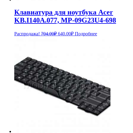
Клавиатура для ноутбука Acer
KB.I140A.077, MP-09G23U4-698
Первоначальная
Текущая
Распродажа!
704.00
₽
640.00
₽
Подробнее
цена
цена:
составляла
640.00₽.
704.00₽.