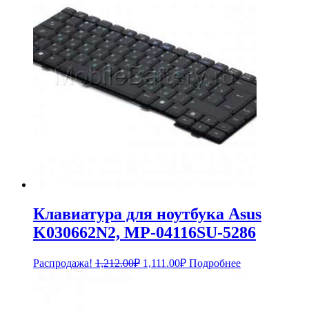
Клавиатура для ноутбука Asus
K030662N2, MP-04116SU-5286
Первоначальная
Текущая
Распродажа!
1,212.00
₽
1,111.00
₽
Подробнее
цена
цена:
составляла
1,111.00₽.
1,212.00₽.