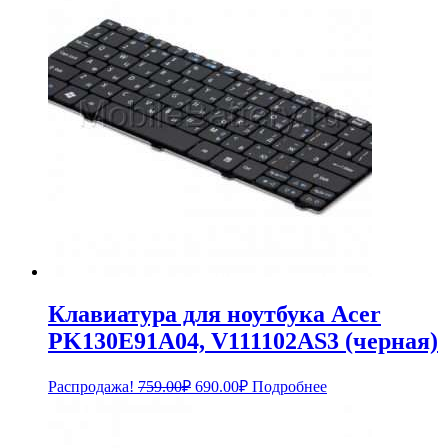
Клавиатура для ноутбука Acer
PK130E91A04, V111102AS3 (черная)
Первоначальная
Текущая
Распродажа!
759.00
₽
690.00
₽
Подробнее
цена
цена:
составляла
690.00₽.
759.00₽.