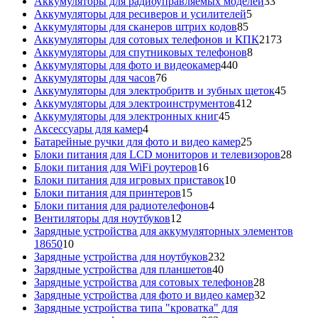
товара
33
Аккумуляторы для радиоуправляемых моделей
33
5
товара
Аккумуляторы для ресиверов и усилителей
5
85
товаров
Аккумуляторы для сканеров штрих кодов
85
товаров
2173
Аккумуляторы для сотовых телефонов и КПК
2173
8
товара
Аккумуляторы для спутниковых телефонов
8
440
товаров
Аккумуляторы для фото и видеокамер
440
76
товаров
Аккумуляторы для часов
76
товаров
45
Аккумуляторы для электробритв и зубных щеток
45
412
товар
Аккумуляторы для электроинструментов
412
45
товаров
Аккумуляторы для электронных книг
45
4
товаров
Аксессуары для камер
4
товара
25
Батарейные ручки для фото и видео камер
25
товаров
28
Блоки питания для LCD мониторов и телевизоров
28
16
това
Блоки питания для WiFi роутеров
16
товаров
10
Блоки питания для игровых приставок
10
15
товаров
Блоки питания для принтеров
15
товаров
4
Блоки питания для радиотелефонов
4
12
товара
Вентиляторы для ноутбуков
12
товаров
Зарядные устройства для аккумуляторных элементов
10
18650
10
товаров
232
Зарядные устройства для ноутбуков
232
40
товара
Зарядные устройства для планшетов
40
товаров
28
Зарядные устройства для сотовых телефонов
28
товаров
32
Зарядные устройства для фото и видео камер
32
товара
Зарядные устройства типа "кроватка" для