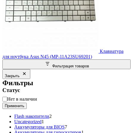
Клавиатура
для ноутбука Asus N45 (MP-11A23SU69201)
Фильтрация товаров
Закрыть
Фильтры
Статус
Статус
Нет в наличии
Применить
2
Flash накопители
2
1
товара
Uncategorized
1
товар
7
Аккумуляторы для BIOS
7
товаров
1
Аккумуляторы для гироскутеров
1