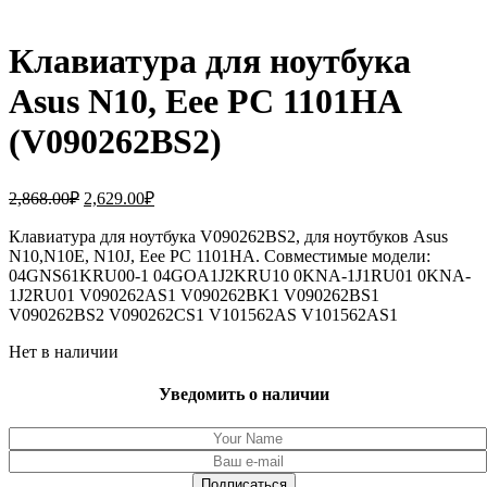
Клавиатура для ноутбука
Asus N10, Eee PC 1101HA
(V090262BS2)
Первоначальная
Текущая
2,868.00
₽
2,629.00
₽
цена
цена:
составляла
Клавиатура для ноутбука V090262BS2, для ноутбуков Asus
2,629.00₽.
N10,N10E, N10J, Eee PC 1101HA. Совместимые модели:
2,868.00₽.
04GNS61KRU00-1 04GOA1J2KRU10 0KNA-1J1RU01 0KNA-
1J2RU01 V090262AS1 V090262BK1 V090262BS1
V090262BS2 V090262CS1 V101562AS V101562AS1
Нет в наличии
Уведомить о наличии