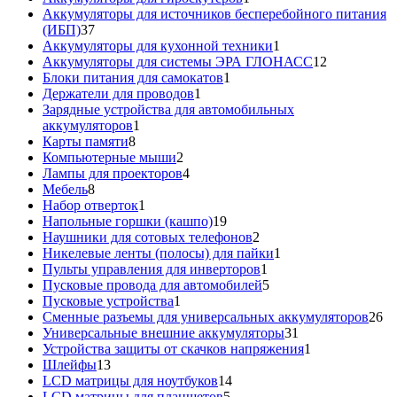
товар
Аккумуляторы для источников бесперебойного питания
37
(ИБП)
37
товаров
1
Аккумуляторы для кухонной техники
1
товар
12
Аккумуляторы для системы ЭРА ГЛОНАСС
12
1
товаров
Блоки питания для самокатов
1
1
товар
Держатели для проводов
1
товар
Зарядные устройства для автомобильных
1
аккумуляторов
1
8
товар
Карты памяти
8
товаров
2
Компьютерные мыши
2
товара
4
Лампы для проекторов
4
8
товара
Мебель
8
товаров
1
Набор отверток
1
товар
19
Напольные горшки (кашпо)
19
товаров
2
Наушники для сотовых телефонов
2
товара
1
Никелевые ленты (полосы) для пайки
1
1
товар
Пульты управления для инверторов
1
товар
5
Пусковые провода для автомобилей
5
1
товаров
Пусковые устройства
1
товар
26
Сменные разъемы для универсальных аккумуляторов
26
31
то
Универсальные внешние аккумуляторы
31
товар
1
Устройства защиты от скачков напряжения
1
13
товар
Шлейфы
13
товаров
14
LCD матрицы для ноутбуков
14
5
товаров
LCD матрицы для планшетов
5