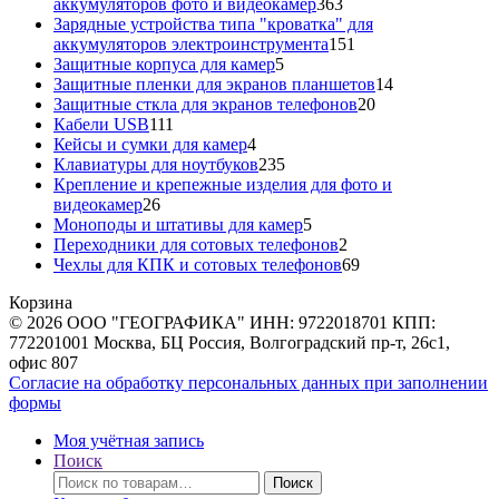
363
аккумуляторов фото и видеокамер
363
товара
Зарядные устройства типа "кроватка" для
151
аккумуляторов электроинструмента
151
5
товар
Защитные корпуса для камер
5
товаров
14
Защитные пленки для экранов планшетов
14
20
товаров
Защитные сткла для экранов телефонов
20
111
товаров
Кабели USB
111
товаров
4
Кейсы и сумки для камер
4
товара
235
Клавиатуры для ноутбуков
235
товаров
Крепление и крепежные изделия для фото и
26
видеокамер
26
товаров
5
Моноподы и штативы для камер
5
товаров
2
Переходники для сотовых телефонов
2
товара
69
Чехлы для КПК и сотовых телефонов
69
товаров
Корзина
© 2026 ООО "ГЕОГРАФИКА" ИНН: 9722018701 КПП:
772201001 Москва, БЦ Россия, Волгоградский пр-т, 26с1,
офис 807
Согласие на обработку персональных данных при заполнении
формы
Моя учётная запись
Поиск
Искать:
Поиск