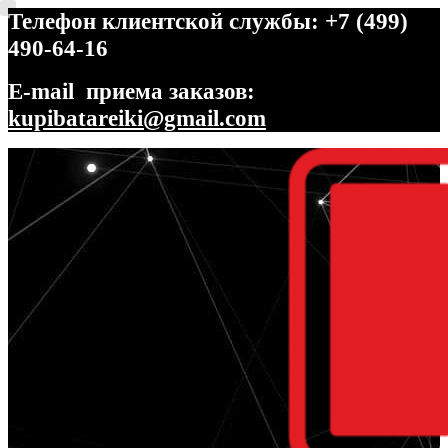
Телефон клиентской службы: +7 (499)
490-64-16
E-mail приема заказов:
kupibatareiki@gmail.com
Перейти
Перейти
к
к
навигации
содержимому