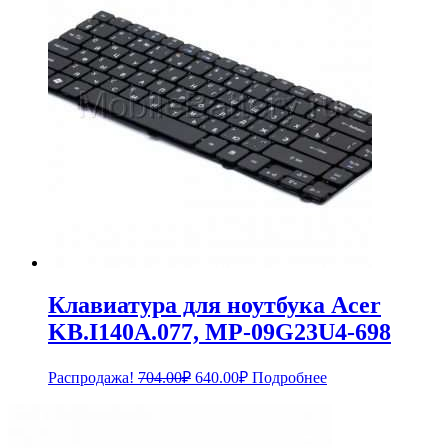
Клавиатура для ноутбука Acer
KB.I140A.077, MP-09G23U4-698
Первоначальная
Текущая
Распродажа!
704.00
₽
640.00
₽
Подробнее
цена
цена:
составляла
640.00₽.
704.00₽.