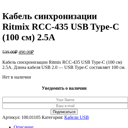
Кабель синхронизации
Ritmix RCC-435 USB Type-C
(100 см) 2.5A
Первоначальная
Текущая
539.00
₽
490.00
₽
цена
цена:
составляла
Кабель синхронизации Ritmix RCC-435 USB Type-C (100 см)
490.00₽.
2.5A. Длина кабеля USB 2.0 — USB Type-C составляет 100 см.
539.00₽.
Нет в наличии
Уведомить о наличии
Артикул:
100.01105
Категория:
Кабели USB
Описание