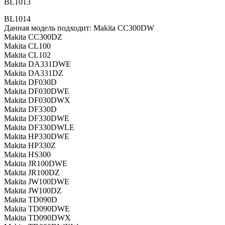
BL1013
BL1014
Данная модель подходит: Makita CC300DW
Makita CC300DZ
Makita CL100
Makita CL102
Makita DA331DWE
Makita DA331DZ
Makita DF030D
Makita DF030DWE
Makita DF030DWX
Makita DF330D
Makita DF330DWE
Makita DF330DWLE
Makita HP330DWE
Makita HP330Z
Makita HS300
Makita JR100DWE
Makita JR100DZ
Makita JW100DWE
Makita JW100DZ
Makita TD090D
Makita TD090DWE
Makita TD090DWX