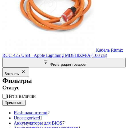
Кабель Ritmix
RCC-425 USB - Apple Lightning MD818ZM/A (100 см)
Фильтрация товаров
Закрыть
Фильтры
Статус
Статус
Нет в наличии
Применить
2
Flash накопители
2
1
товара
Uncategorized
1
товар
7
Аккумуляторы для BIOS
7
товаров
1