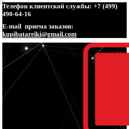
Телефон клиентской службы: +7 (499)
490-64-16
E-mail приема заказов:
kupibatareiki@gmail.com
Перейти
Перейти
к
к
навигации
содержимому