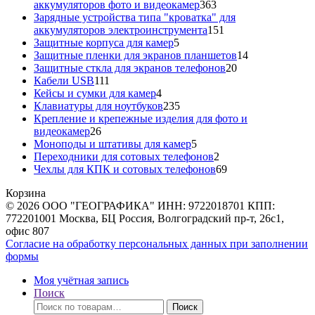
363
аккумуляторов фото и видеокамер
363
товара
Зарядные устройства типа "кроватка" для
151
аккумуляторов электроинструмента
151
5
товар
Защитные корпуса для камер
5
товаров
14
Защитные пленки для экранов планшетов
14
20
товаров
Защитные сткла для экранов телефонов
20
111
товаров
Кабели USB
111
товаров
4
Кейсы и сумки для камер
4
товара
235
Клавиатуры для ноутбуков
235
товаров
Крепление и крепежные изделия для фото и
26
видеокамер
26
товаров
5
Моноподы и штативы для камер
5
товаров
2
Переходники для сотовых телефонов
2
товара
69
Чехлы для КПК и сотовых телефонов
69
товаров
Корзина
© 2026 ООО "ГЕОГРАФИКА" ИНН: 9722018701 КПП:
772201001 Москва, БЦ Россия, Волгоградский пр-т, 26с1,
офис 807
Согласие на обработку персональных данных при заполнении
формы
Моя учётная запись
Поиск
Искать:
Поиск