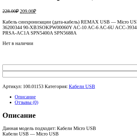
Первоначальная
Текущая
228.00
₽
209.00
₽
цена
цена:
составляла
Кабель синхронизации (дата-кабель) REMAX USB — Micro USB
209.00₽.
36200344 90-XB3SOKPW00060Y AC-10 AC-6 AC-6U ACC-393
228.00₽.
PRSA-AC1A SPN5400A SPN5688A
Нет в наличии
Артикул:
100.01153
Категория:
Кабели USB
Описание
Отзывы (0)
Описание
Данная модель подходит: Кабели Micro USB
Кабели USB — Micro USB