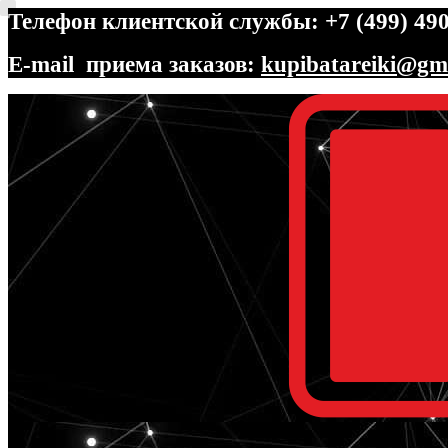
Телефон клиентской службы: +7 (499) 490
E-mail приема заказов:
kupibatareiki@gm
Перейти
Перейти
к
к
навигации
содержимому