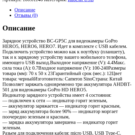
Описание
Отзывы (0)
Описание
Зарядное устройство BC-GP5C для видеокамеры GoPro
HERO5, HERO6, HERO7. Идет в комплекте с USB кабелем.
Подключить устройство можно как к ноутбуку (планшету),
так и к зарядному устройству вашего мобильного телефона,
имеющего USB выход.Выходное напряжение (V): 4.4Макс.
сила тока (A): 0.7Входное напряжение (V): 100-240Размеры
товара (мм): 70 x 50 x 23Гарантийный срок (мес.): 12Цвет
товара: черныйИзготовитель: Cameron SinoСтрана: Китай
Позволяет заряжать одновременно три аккумулятора AHDBT-
501 для видеокамеры GoPro HD HERO5.
Индикатор зарядного устройства имеет 4 состояния:
— подключен к сети — индикатор горит зеленым,
— аккумулятор заряжается — индикатор горит красным,
— заряд аккумулятора более 90% — индикатор моргает
поочередно зеленым и красным,
— зарядка аккумулятора завершена — индикатор горит
зеленым.
Разьем для подключения кабеля: micro USB, USB Type-C.