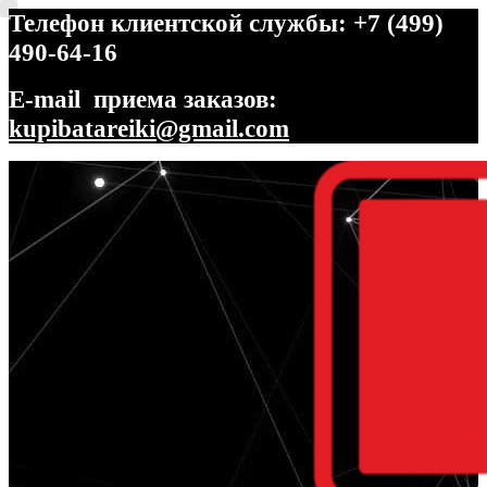
Телефон клиентской службы: +7 (499)
490-64-16
E-mail приема заказов:
kupibatareiki@gmail.com
Перейти
Перейти
к
к
навигации
содержимому