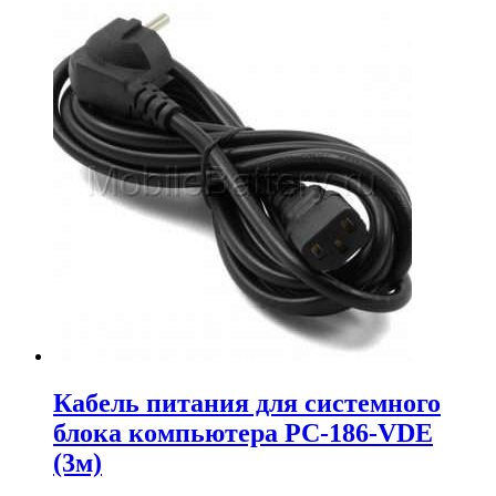
Кабель питания для системного
блока компьютера PC-186-VDE
(3м)