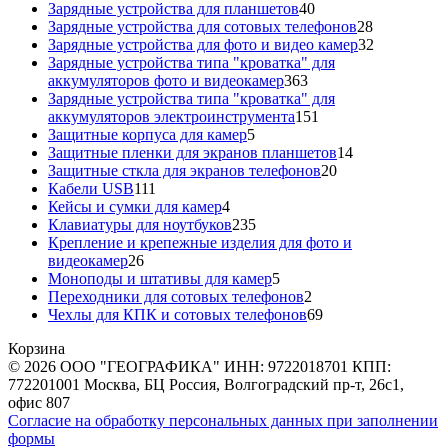
40
товара
Зарядные устройства для планшетов
40
товаров
28
Зарядные устройства для сотовых телефонов
28
товаров
32
Зарядные устройства для фото и видео камер
32
товара
Зарядные устройства типа "кроватка" для
363
аккумуляторов фото и видеокамер
363
товара
Зарядные устройства типа "кроватка" для
151
аккумуляторов электроинструмента
151
5
товар
Защитные корпуса для камер
5
товаров
14
Защитные пленки для экранов планшетов
14
20
товаров
Защитные сткла для экранов телефонов
20
111
товаров
Кабели USB
111
товаров
4
Кейсы и сумки для камер
4
товара
235
Клавиатуры для ноутбуков
235
товаров
Крепление и крепежные изделия для фото и
26
видеокамер
26
товаров
5
Моноподы и штативы для камер
5
товаров
2
Переходники для сотовых телефонов
2
товара
69
Чехлы для КПК и сотовых телефонов
69
товаров
Корзина
© 2026 ООО "ГЕОГРАФИКА" ИНН: 9722018701 КПП:
772201001 Москва, БЦ Россия, Волгоградский пр-т, 26с1,
офис 807
Согласие на обработку персональных данных при заполнении
формы