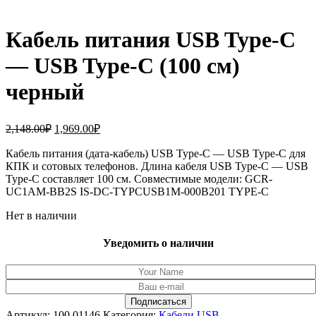
Кабель питания USB Type-C
— USB Type-C (100 см)
черный
Первоначальная
Текущая
2,148.00
₽
1,969.00
₽
цена
цена:
составляла
Кабель питания (дата-кабель) USB Type-C — USB Type-C для
1,969.00₽.
КПК и сотовых телефонов. Длина кабеля USB Type-C — USB
2,148.00₽.
Type-C составляет 100 см. Совместимые модели: GCR-
UC1AM-BB2S IS-DC-TYPCUSB1M-000B201 TYPE-C
Нет в наличии
Уведомить о наличии
Артикул:
100.01146
Категория:
Кабели USB