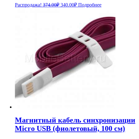
Первоначальная
Текущая
Распродажа!
374.00
₽
340.00
₽
Подробнее
цена
цена:
составляла
340.00₽.
374.00₽.
Магнитный кабель синхронизации
Micro USB (фиолетовый, 100 см)