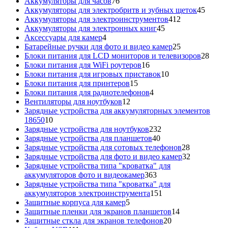
76
товаров
Аккумуляторы для часов
76
товаров
45
Аккумуляторы для электробритв и зубных щеток
45
412
товар
Аккумуляторы для электроинструментов
412
45
товаров
Аккумуляторы для электронных книг
45
4
товаров
Аксессуары для камер
4
товара
25
Батарейные ручки для фото и видео камер
25
товаров
28
Блоки питания для LCD мониторов и телевизоров
28
16
това
Блоки питания для WiFi роутеров
16
товаров
10
Блоки питания для игровых приставок
10
15
товаров
Блоки питания для принтеров
15
товаров
4
Блоки питания для радиотелефонов
4
12
товара
Вентиляторы для ноутбуков
12
товаров
Зарядные устройства для аккумуляторных элементов
10
18650
10
товаров
232
Зарядные устройства для ноутбуков
232
40
товара
Зарядные устройства для планшетов
40
товаров
28
Зарядные устройства для сотовых телефонов
28
товаров
32
Зарядные устройства для фото и видео камер
32
товара
Зарядные устройства типа "кроватка" для
363
аккумуляторов фото и видеокамер
363
товара
Зарядные устройства типа "кроватка" для
151
аккумуляторов электроинструмента
151
5
товар
Защитные корпуса для камер
5
товаров
14
Защитные пленки для экранов планшетов
14
20
товаров
Защитные сткла для экранов телефонов
20