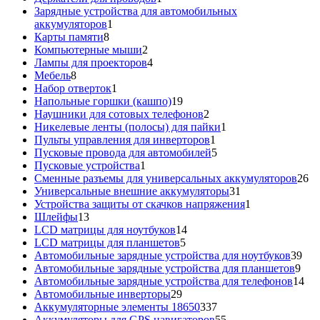
товар
Зарядные устройства для автомобильных
1
аккумуляторов
1
8
товар
Карты памяти
8
товаров
2
Компьютерные мыши
2
товара
4
Лампы для проекторов
4
8
товара
Мебель
8
товаров
1
Набор отверток
1
товар
19
Напольные горшки (кашпо)
19
товаров
2
Наушники для сотовых телефонов
2
товара
1
Никелевые ленты (полосы) для пайки
1
1
товар
Пульты управления для инверторов
1
товар
5
Пусковые провода для автомобилей
5
1
товаров
Пусковые устройства
1
товар
26
Сменные разъемы для универсальных аккумуляторов
26
31
то
Универсальные внешние аккумуляторы
31
товар
1
Устройства защиты от скачков напряжения
1
13
товар
Шлейфы
13
товаров
14
LCD матрицы для ноутбуков
14
5
товаров
LCD матрицы для планшетов
5
товаров
39
Автомобильные зарядные устройства для ноутбуков
39
9
тов
Автомобильные зарядные устройства для планшетов
9
тов
14
Автомобильные зарядные устройства для телефонов
14
29
то
Автомобильные инверторы
29
товаров
337
Аккумуляторные элементы 18650
337
товаров
55
Аккумуляторы для GPS навигаторов
55