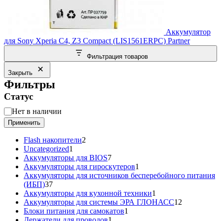
Аккумулятор
для Sony Xperia C4, Z3 Compact (LIS1561ERPC) Partner
Фильтрация товаров
Закрыть
Фильтры
Статус
Статус
Нет в наличии
Применить
2
Flash накопители
2
1
товара
Uncategorized
1
товар
7
Аккумуляторы для BIOS
7
товаров
1
Аккумуляторы для гироскутеров
1
товар
Аккумуляторы для источников бесперебойного питания
37
(ИБП)
37
товаров
1
Аккумуляторы для кухонной техники
1
товар
12
Аккумуляторы для системы ЭРА ГЛОНАСС
12
1
товаров
Блоки питания для самокатов
1
1
товар
Держатели для проводов
1