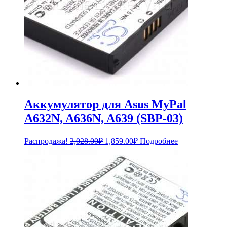
Аккумулятор для Asus MyPal
A632N, A636N, A639 (SBP-03)
Первоначальная
Текущая
Распродажа!
2,028.00
₽
1,859.00
₽
Подробнее
цена
цена:
составляла
1,859.00₽.
2,028.00₽.