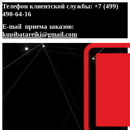
Телефон клиентской службы: +7 (499)
490-64-16
E-mail приема заказов:
kupibatareiki@gmail.com
Перейти
Перейти
к
к
навигации
содержимому