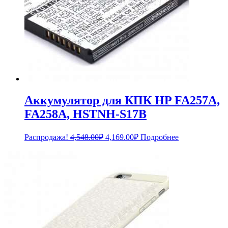
Аккумулятор для КПК HP FA257A,
FA258A, HSTNH-S17B
Первоначальная
Текущая
Распродажа!
4,548.00
₽
4,169.00
₽
Подробнее
цена
цена:
составляла
4,169.00₽.
4,548.00₽.