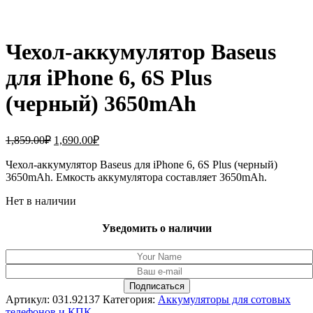
Чехол-аккумулятор Baseus
для iPhone 6, 6S Plus
(черный) 3650mAh
Первоначальная
Текущая
1,859.00
₽
1,690.00
₽
цена
цена:
составляла
Чехол-аккумулятор Baseus для iPhone 6, 6S Plus (черный)
1,690.00₽.
3650mAh. Емкость аккумулятора составляет 3650mAh.
1,859.00₽.
Нет в наличии
Уведомить о наличии
Артикул:
031.92137
Категория:
Аккумуляторы для сотовых
телефонов и КПК