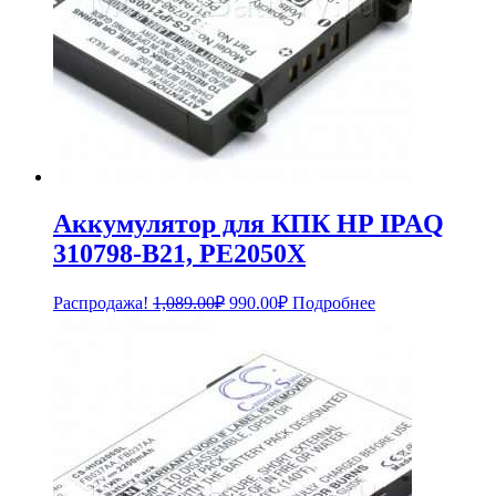
Аккумулятор для КПК HP IPAQ
310798-B21, PE2050X
Первоначальная
Текущая
Распродажа!
1,089.00
₽
990.00
₽
Подробнее
цена
цена:
составляла
990.00₽.
1,089.00₽.