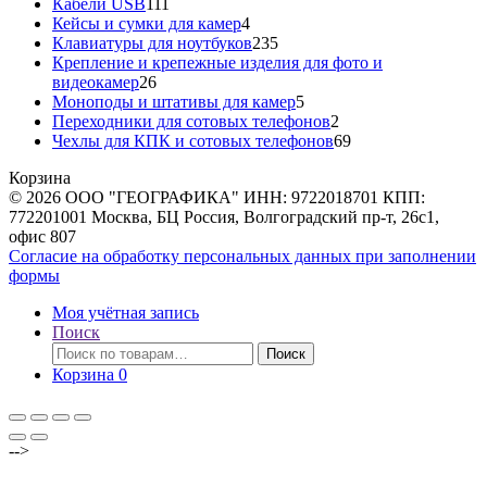
111
товаров
Кабели USB
111
товаров
4
Кейсы и сумки для камер
4
товара
235
Клавиатуры для ноутбуков
235
товаров
Крепление и крепежные изделия для фото и
26
видеокамер
26
товаров
5
Моноподы и штативы для камер
5
товаров
2
Переходники для сотовых телефонов
2
товара
69
Чехлы для КПК и сотовых телефонов
69
товаров
Корзина
© 2026 ООО "ГЕОГРАФИКА" ИНН: 9722018701 КПП:
772201001 Москва, БЦ Россия, Волгоградский пр-т, 26с1,
офис 807
Согласие на обработку персональных данных при заполнении
формы
Моя учётная запись
Поиск
Искать:
Поиск
Корзина
0
-->