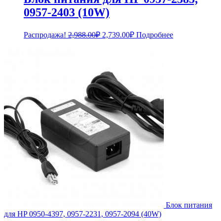
0957-2403 (10W)
Первоначальная
Текущая
Распродажа!
2,988.00
₽
2,739.00
₽
Подробнее
цена
цена:
составляла
2,739.00₽.
2,988.00₽.
Блок питания
для HP 0950-4397, 0957-2231, 0957-2094 (40W)