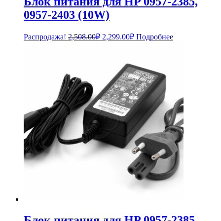
Блок питания для HP 0957-2385,
0957-2403 (10W)
Первоначальная
Текущая
Распродажа!
2,508.00
₽
2,299.00
₽
Подробнее
цена
цена:
составляла
2,299.00₽.
2,508.00₽.
Блок питания для HP 0957-2385,