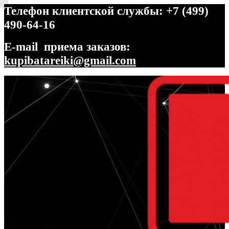
Телефон клиентской службы: +7 (499)
490-64-16
E-mail приема заказов:
kupibatareiki@gmail.com
Перейти
Перейти
к
к
навигации
содержимому