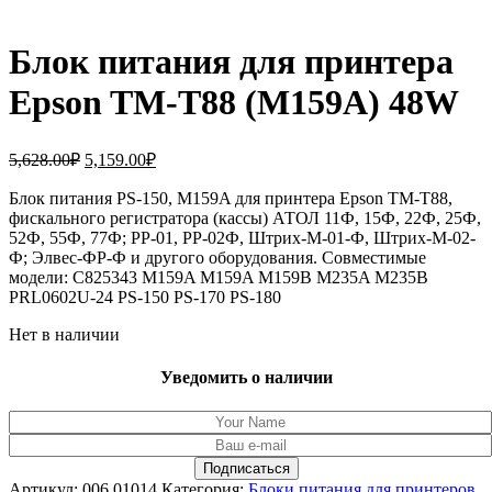
Блок питания для принтера
Epson TM-T88 (M159A) 48W
Первоначальная
Текущая
5,628.00
₽
5,159.00
₽
цена
цена:
составляла
Блок питания PS-150, M159A для принтера Epson TM-T88,
5,159.00₽.
фискального регистратора (кассы) АТОЛ 11Ф, 15Ф, 22Ф, 25Ф,
5,628.00₽.
52Ф, 55Ф, 77Ф; РР-01, РР-02Ф, Штрих-М-01-Ф, Штрих-М-02-
Ф; Элвес-ФР-Ф и другого оборудования. Совместимые
модели: C825343 M159A M159A M159B M235A M235B
PRL0602U-24 PS-150 PS-170 PS-180
Нет в наличии
Уведомить о наличии
Артикул:
006.01014
Категория:
Блоки питания для принтеров