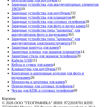
Вентиляторы для ноутбуков
12
товаров
Зарядные устройства для аккумуляторных элементов
10
18650
10
товаров
232
Зарядные устройства для ноутбуков
232
40
товара
Зарядные устройства для планшетов
40
товаров
28
Зарядные устройства для сотовых телефонов
28
товаров
32
Зарядные устройства для фото и видео камер
32
товара
Зарядные устройства типа "кроватка" для
363
аккумуляторов фото и видеокамер
363
товара
Зарядные устройства типа "кроватка" для
151
аккумуляторов электроинструмента
151
5
товар
Защитные корпуса для камер
5
товаров
14
Защитные пленки для экранов планшетов
14
20
товаров
Защитные сткла для экранов телефонов
20
111
товаров
Кабели USB
111
товаров
4
Кейсы и сумки для камер
4
товара
235
Клавиатуры для ноутбуков
235
товаров
Крепление и крепежные изделия для фото и
26
видеокамер
26
товаров
5
Моноподы и штативы для камер
5
товаров
2
Переходники для сотовых телефонов
2
товара
69
Чехлы для КПК и сотовых телефонов
69
товаров
Корзина
© 2026 ООО "ГЕОГРАФИКА" ИНН: 9722018701 КПП: