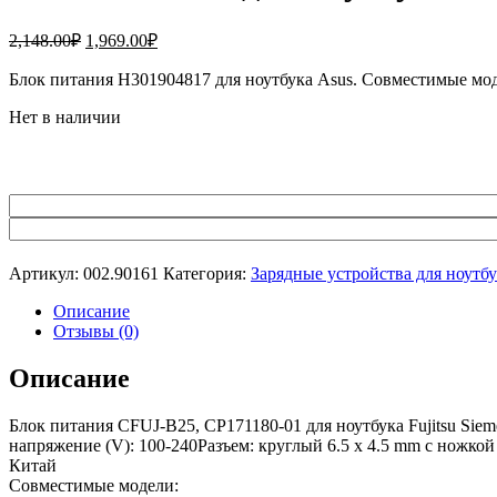
Первоначальная
Текущая
2,148.00
₽
1,969.00
₽
цена
цена:
составляла
Блок питания H301904817 для ноутбука Asus. Совместимые мо
1,969.00₽.
2,148.00₽.
Нет в наличии
Артикул:
002.90161
Категория:
Зарядные устройства для ноутб
Описание
Отзывы (0)
Описание
Блок питания CFUJ-B25, CP171180-01 для ноутбука Fujitsu Sie
напряжение (V): 100-240Разъем: круглый 6.5 x 4.5 mm с ножкой
Китай
Совместимые модели: