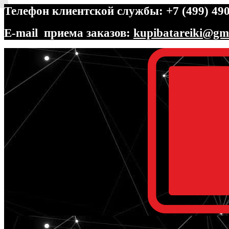
Телефон клиентской службы: +7 (499) 490
E-mail приема заказов:
kupibatareiki@gm
Перейти
Перейти
к
к
навигации
содержимому