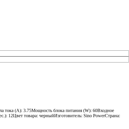
ла тока (A): 3.75Мощность блока питания (W): 60Входное
ес.): 12Цвет товара: черныйИзготовитель: Sino PowerСтрана: