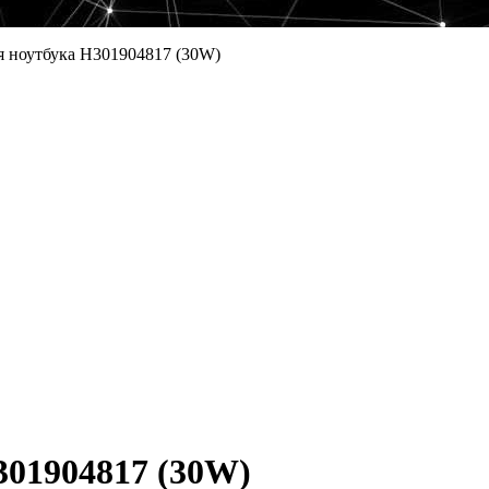
я ноутбука H301904817 (30W)
301904817 (30W)