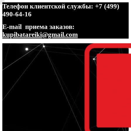
Телефон клиентской службы: +7 (499)
490-64-16
E-mail приема заказов:
kupibatareiki@gmail.com
Перейти
Перейти
к
к
навигации
содержимому