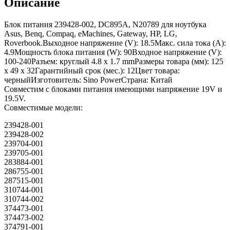
Описание
Блок питания 239428-002, DC895A, N20789 для ноутбука
Asus, Benq, Compaq, eMachines, Gateway, HP, LG,
Roverbook.Выходное напряжение (V): 18.5Макс. сила тока (A):
4.9Мощность блока питания (W): 90Входное напряжение (V):
100-240Разъем: круглый 4.8 x 1.7 mmРазмеры товара (мм): 125
x 49 x 32Гарантийный срок (мес.): 12Цвет товара:
черныйИзготовитель: Sino PowerСтрана: Китай
Совместим с блоками питания имеющими напряжение 19V и
19.5V.
Совместимые модели:
239428-001
239428-002
239704-001
239705-001
283884-001
286755-001
287515-001
310744-001
310744-002
374473-001
374473-002
374791-001