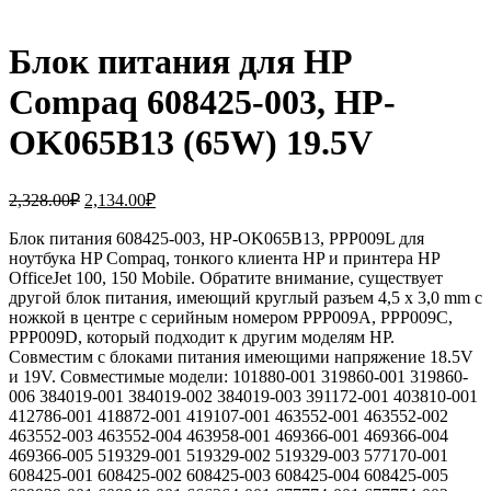
Блок питания для HP
Compaq 608425-003, HP-
OK065B13 (65W) 19.5V
Первоначальная
Текущая
2,328.00
₽
2,134.00
₽
цена
цена:
составляла
Блок питания 608425-003, HP-OK065B13, PPP009L для
2,134.00₽.
ноутбука HP Compaq, тонкого клиента HP и принтера HP
2,328.00₽.
OfficeJet 100, 150 Mobile. Обратите внимание, существует
другой блок питания, имеющий круглый разъем 4,5 x 3,0 mm с
ножкой в центре с серийным номером PPP009A, PPP009C,
PPP009D, который подходит к другим моделям HP.
Совместим с блоками питания имеющими напряжение 18.5V
и 19V. Совместимые модели: 101880-001 319860-001 319860-
006 384019-001 384019-002 384019-003 391172-001 403810-001
412786-001 418872-001 419107-001 463552-001 463552-002
463552-003 463552-004 463958-001 469366-001 469366-004
469366-005 519329-001 519329-002 519329-003 577170-001
608425-001 608425-002 608425-003 608425-004 608425-005