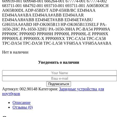
609939-001 609948-001 666264-001 677774-001 677774-002
683711-001 684792-001 693710-001 693711-001 A065R00CH
A065R00DL ADP-65BD/T ADP-65HB/BC ED494AA
ED494AA#ABA ED494AA#ABB ED494AAR
ED494AAR#ABB ED494ET#ABB ED494ET#ABU
GH633AA#ABD HP-OK065B13 HP-OK065B133SELF PA-
1650-2HC PA-1650-32HU PA-1650-39HA PC-BA54 PPP009A
PPP009C PPP009D PPP009H PPP009L PPP009L-E PPP009X
PPP009X-E PPP009X-X PPP009XX TPC-CA54 TPC-CA58
TPC-DA54 TPC-DA58 TPC-LA58 VF685AA VF685AA#ABA
Нет в наличии
Уведомить о наличии
Артикул:
002.90148
Категория:
Зарядные устройства для
ноутбуков
Описание
Отзывы (0)