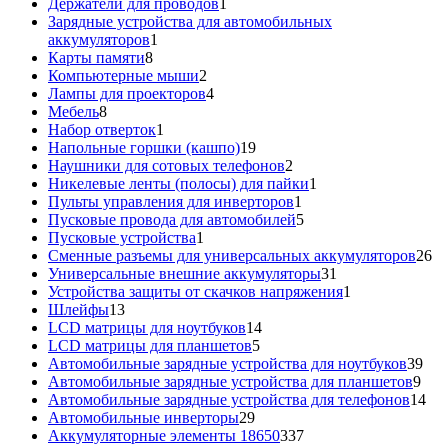
1
товар
Держатели для проводов
1
товар
Зарядные устройства для автомобильных
1
аккумуляторов
1
8
товар
Карты памяти
8
товаров
2
Компьютерные мыши
2
товара
4
Лампы для проекторов
4
8
товара
Мебель
8
товаров
1
Набор отверток
1
товар
19
Напольные горшки (кашпо)
19
товаров
2
Наушники для сотовых телефонов
2
товара
1
Никелевые ленты (полосы) для пайки
1
1
товар
Пульты управления для инверторов
1
товар
5
Пусковые провода для автомобилей
5
1
товаров
Пусковые устройства
1
товар
26
Сменные разъемы для универсальных аккумуляторов
26
31
то
Универсальные внешние аккумуляторы
31
товар
1
Устройства защиты от скачков напряжения
1
13
товар
Шлейфы
13
товаров
14
LCD матрицы для ноутбуков
14
5
товаров
LCD матрицы для планшетов
5
товаров
39
Автомобильные зарядные устройства для ноутбуков
39
9
тов
Автомобильные зарядные устройства для планшетов
9
тов
14
Автомобильные зарядные устройства для телефонов
14
29
то
Автомобильные инверторы
29
товаров
337
Аккумуляторные элементы 18650
337