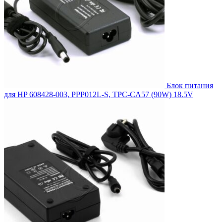
Блок питания
для HP 608428-003, PPP012L-S, TPC-CA57 (90W) 18.5V