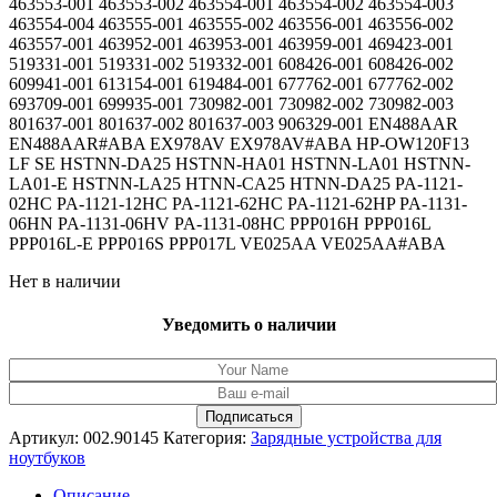
463553-001 463553-002 463554-001 463554-002 463554-003
463554-004 463555-001 463555-002 463556-001 463556-002
463557-001 463952-001 463953-001 463959-001 469423-001
519331-001 519331-002 519332-001 608426-001 608426-002
609941-001 613154-001 619484-001 677762-001 677762-002
693709-001 699935-001 730982-001 730982-002 730982-003
801637-001 801637-002 801637-003 906329-001 EN488AAR
EN488AAR#ABA EX978AV EX978AV#ABA HP-OW120F13
LF SE HSTNN-DA25 HSTNN-HA01 HSTNN-LA01 HSTNN-
LA01-E HSTNN-LA25 HTNN-CA25 HTNN-DA25 PA-1121-
02HC PA-1121-12HC PA-1121-62HC PA-1121-62HP PA-1131-
06HN PA-1131-06HV PA-1131-08HC PPP016H PPP016L
PPP016L-E PPP016S PPP017L VE025AA VE025AA#ABA
Нет в наличии
Уведомить о наличии
Артикул:
002.90145
Категория:
Зарядные устройства для
ноутбуков
Описание