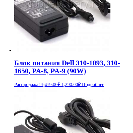
Блок питания Dell 310-1093, 310-
1650, PA-8, PA-9 (90W)
Первоначальная
Текущая
Распродажа!
1,419.00
₽
1,290.00
₽
Подробнее
цена
цена:
составляла
1,290.00₽.
1,419.00₽.