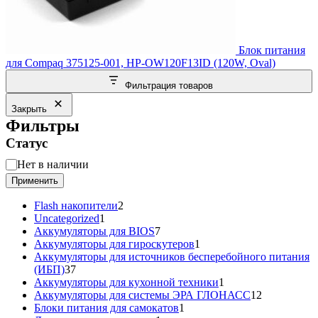
Блок питания
для Compaq 375125-001, HP-OW120F13ID (120W, Oval)
Фильтрация товаров
Закрыть
Фильтры
Статус
Статус
Нет в наличии
Применить
2
Flash накопители
2
1
товара
Uncategorized
1
товар
7
Аккумуляторы для BIOS
7
товаров
1
Аккумуляторы для гироскутеров
1
товар
Аккумуляторы для источников бесперебойного питания
37
(ИБП)
37
товаров
1
Аккумуляторы для кухонной техники
1
товар
12
Аккумуляторы для системы ЭРА ГЛОНАСС
12
1
товаров
Блоки питания для самокатов
1