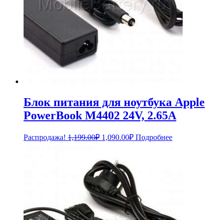
Блок питания для ноутбука Apple
PowerBook M4402 24V, 2.65A
Первоначальная
Текущая
Распродажа!
1,199.00
₽
1,090.00
₽
Подробнее
цена
цена:
составляла
1,090.00₽.
1,199.00₽.