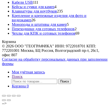
111
товаров
Кабели USB
111
товаров
4
Кейсы и сумки для камер
4
товара
235
Клавиатуры для ноутбуков
235
товаров
Крепление и крепежные изделия для фото и
26
видеокамер
26
товаров
5
Моноподы и штативы для камер
5
товаров
2
Переходники для сотовых телефонов
2
товара
69
Чехлы для КПК и сотовых телефонов
69
товаров
Корзина
© 2026 ООО "ГЕОГРАФИКА" ИНН: 9722018701 КПП:
772201001 Москва, БЦ Россия, Волгоградский пр-т, 26с1,
офис 807
Согласие на обработку персональных данных при заполнении
формы
Моя учётная запись
Поиск
Искать:
Поиск
Корзина
0
-->