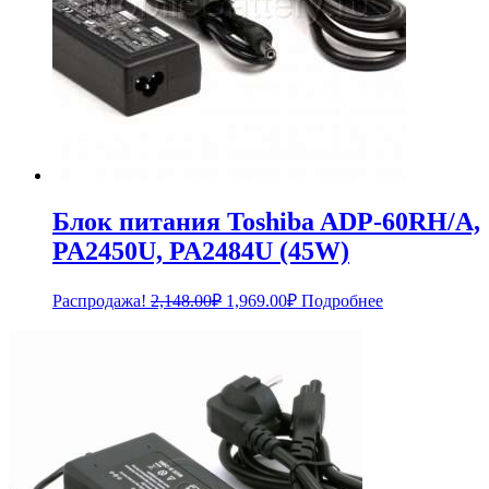
Блок питания Toshiba ADP-60RH/A,
PA2450U, PA2484U (45W)
Первоначальная
Текущая
Распродажа!
2,148.00
₽
1,969.00
₽
Подробнее
цена
цена:
составляла
1,969.00₽.
2,148.00₽.