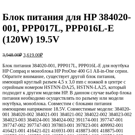
Блок питания для HP 384020-
001, PPP017L, PPP016L-E
(120W) 19.5V
Первоначальная
Текущая
3,948.00
₽
3,619.00
₽
цена
цена:
составляла
Блок питания 384020-001, PPP017L, PPP016L-E для ноутбука
3,619.00₽.
HP Compaq и моноблока HP ProOne 400 G1 All-in-One серии.
3,948.00₽.
Обратите внимание, существует другой блок питания,
имеющий круглый разъем 4,5 x 3,0 mm с ножкой в центре с
серийным номером HSTNN-DA25, HSTNN-LA25, который
подходит к другим моделям HP. В данном случае выбор блока
питания необходимо осуществлять по разъему или модели
ноутбука, моноблока. Совместим с блоками питания
имеющими напряжение 18.5V. Совместимые модели: 384020-
001 384020-002 384021-001 384021-002 384022-002 384023-002
384023-003 384024-001 384024-002 391174-001 397747-001
397747-002 397747-003 397803-001 397823-001 409992-001
416421-001 416421-021 416931-001 418873-001 418875-001