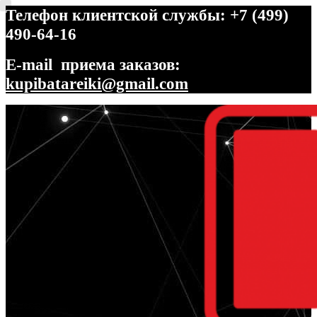
Телефон клиентской службы: +7 (499)
490-64-16
E-mail приема заказов:
kupibatareiki@gmail.com
Перейти
Перейти
к
к
навигации
содержимому