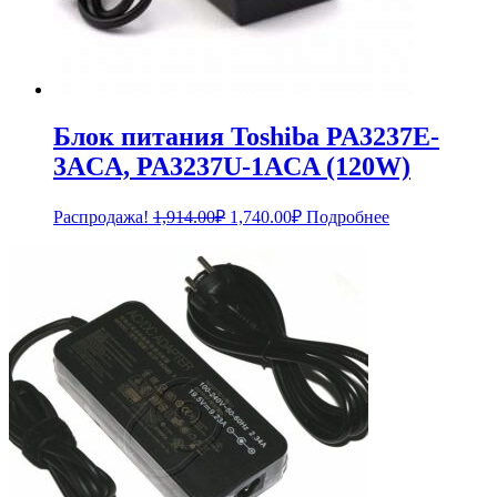
Блок питания Toshiba PA3237E-
3ACA, PA3237U-1ACA (120W)
Первоначальная
Текущая
Распродажа!
1,914.00
₽
1,740.00
₽
Подробнее
цена
цена:
составляла
1,740.00₽.
1,914.00₽.