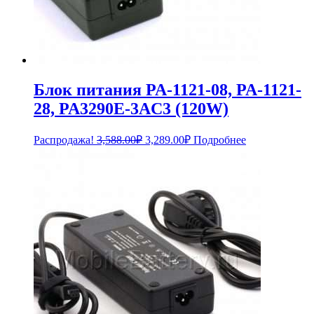
Блок питания PA-1121-08, PA-1121-
28, PA3290E-3AC3 (120W)
Первоначальная
Текущая
Распродажа!
3,588.00
₽
3,289.00
₽
Подробнее
цена
цена:
составляла
3,289.00₽.
3,588.00₽.