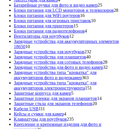
товара
25
Батарейные ручки для фото и видео камер
25
товаров
28
Блоки питания для LCD мониторов и телевизоров
28
16
това
Блоки питания для WiFi роутеров
16
товаров
10
Блоки питания для игровых приставок
10
15
товаров
Блоки питания для принтеров
15
товаров
4
Блоки питания для радиотелефонов
4
12
товара
Вентиляторы для ноутбуков
12
товаров
Зарядные устройства для аккумуляторных элементов
10
18650
10
товаров
232
Зарядные устройства для ноутбуков
232
40
товара
Зарядные устройства для планшетов
40
товаров
28
Зарядные устройства для сотовых телефонов
28
товаров
32
Зарядные устройства для фото и видео камер
32
товара
Зарядные устройства типа "кроватка" для
363
аккумуляторов фото и видеокамер
363
товара
Зарядные устройства типа "кроватка" для
151
аккумуляторов электроинструмента
151
5
товар
Защитные корпуса для камер
5
товаров
14
Защитные пленки для экранов планшетов
14
20
товаров
Защитные сткла для экранов телефонов
20
111
товаров
Кабели USB
111
товаров
4
Кейсы и сумки для камер
4
товара
235
Клавиатуры для ноутбуков
235
товаров
Крепление и крепежные изделия для фото и