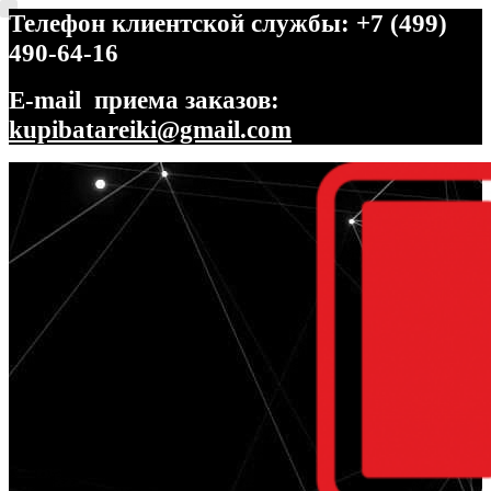
Телефон клиентской службы: +7 (499)
490-64-16
E-mail приема заказов:
kupibatareiki@gmail.com
Перейти
Перейти
к
к
навигации
содержимому