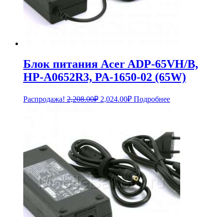
Блок питания Acer ADP-65VH/B,
HP-A0652R3, PA-1650-02 (65W)
Первоначальная
Текущая
Распродажа!
2,208.00
₽
2,024.00
₽
Подробнее
цена
цена:
составляла
2,024.00₽.
2,208.00₽.