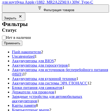
для ноутбука Apple (1882, MR2A2ZM/A) 30W, Type-C
Фильтрация товаров
Закрыть
Фильтры
Статус
Статус
Нет в наличии
Применить
2
Flash накопители
2
1
товара
Uncategorized
1
товар
7
Аккумуляторы для BIOS
7
товаров
1
Аккумуляторы для гироскутеров
1
товар
Аккумуляторы для источников бесперебойного питания
37
(ИБП)
37
товаров
1
Аккумуляторы для кухонной техники
1
товар
12
Аккумуляторы для системы ЭРА ГЛОНАСС
12
1
товаров
Блоки питания для самокатов
1
1
товар
Держатели для проводов
1
товар
Зарядные устройства для автомобильных
1
аккумуляторов
1
8
товар
Карты памяти
8
товаров
2
Компьютерные мыши
2