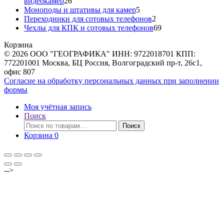
26
видеокамер
26
товаров
5
Моноподы и штативы для камер
5
товаров
2
Переходники для сотовых телефонов
2
товара
69
Чехлы для КПК и сотовых телефонов
69
товаров
Корзина
© 2026 ООО "ГЕОГРАФИКА" ИНН: 9722018701 КПП:
772201001 Москва, БЦ Россия, Волгоградский пр-т, 26с1,
офис 807
Согласие на обработку персональных данных при заполнении
формы
Моя учётная запись
Поиск
Искать:
Поиск
Корзина
0
-->