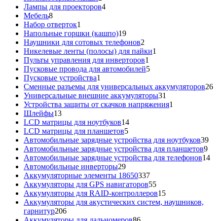
товара
4
Лампы для проекторов
4
8
товара
Мебель
8
товаров
1
Набор отверток
1
товар
19
Напольные горшки (кашпо)
19
товаров
2
Наушники для сотовых телефонов
2
товара
1
Никелевые ленты (полосы) для пайки
1
1
товар
Пульты управления для инверторов
1
товар
5
Пусковые провода для автомобилей
5
1
товаров
Пусковые устройства
1
товар
26
Сменные разъемы для универсальных аккумуляторов
26
31
то
Универсальные внешние аккумуляторы
31
товар
1
Устройства защиты от скачков напряжения
1
13
товар
Шлейфы
13
товаров
14
LCD матрицы для ноутбуков
14
5
товаров
LCD матрицы для планшетов
5
товаров
39
Автомобильные зарядные устройства для ноутбуков
39
9
тов
Автомобильные зарядные устройства для планшетов
9
тов
14
Автомобильные зарядные устройства для телефонов
14
29
то
Автомобильные инверторы
29
товаров
337
Аккумуляторные элементы 18650
337
товаров
55
Аккумуляторы для GPS навигаторов
55
товаров
15
Аккумуляторы для RAID-контроллеров
15
товаров
Аккумуляторы для акустических систем, наушников,
206
гарнитур
206
товаров
86
Аккумуляторы для дальномеров
86