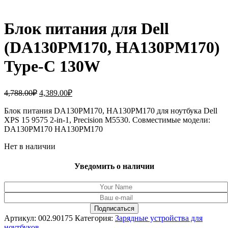
Блок питания для Dell
(DA130PM170, HA130PM170)
Type-C 130W
Первоначальная
Текущая
4,788.00
₽
4,389.00
₽
цена
цена:
составляла
Блок питания DA130PM170, HA130PM170 для ноутбука Dell
4,389.00₽.
XPS 15 9575 2-in-1, Precision M5530. Совместимые модели:
4,788.00₽.
DA130PM170 HA130PM170
Нет в наличии
Уведомить о наличии
Артикул:
002.90175
Категория:
Зарядные устройства для
ноутбуков