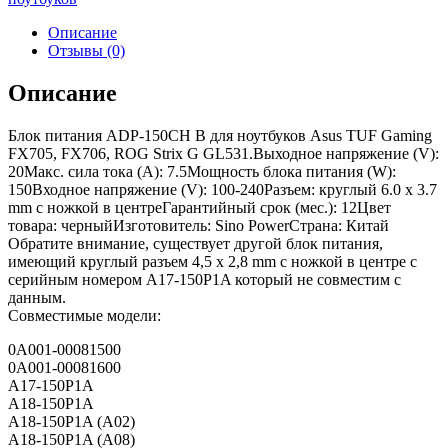
Описание
Отзывы (0)
Описание
Блок питания ADP-150CH B для ноутбуков Asus TUF Gaming
FX705, FX706, ROG Strix G GL531.Выходное напряжение (V):
20Макс. сила тока (A): 7.5Мощность блока питания (W):
150Входное напряжение (V): 100-240Разъем: круглый 6.0 x 3.7
mm с ножкой в центреГарантийный срок (мес.): 12Цвет
товара: черныйИзготовитель: Sino PowerСтрана: Китай
Обратите внимание, существует другой блок питания,
имеющий круглый разъем 4,5 x 2,8 mm с ножкой в центре с
серийным номером A17-150P1A который не совместим с
данным.
Совместимые модели:
0A001-00081500
0A001-00081600
A17-150P1A
A18-150P1A
A18-150P1A (A02)
A18-150P1A (A08)