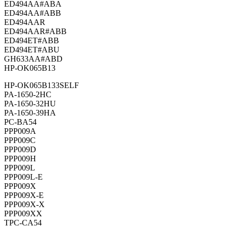
ED494AA#ABA
ED494AA#ABB
ED494AAR
ED494AAR#ABB
ED494ET#ABB
ED494ET#ABU
GH633AA#ABD
HP-OK065B13
HP-OK065B133SELF
PA-1650-2HC
PA-1650-32HU
PA-1650-39HA
PC-BA54
PPP009A
PPP009C
PPP009D
PPP009H
PPP009L
PPP009L-E
PPP009X
PPP009X-E
PPP009X-X
PPP009XX
TPC-CA54