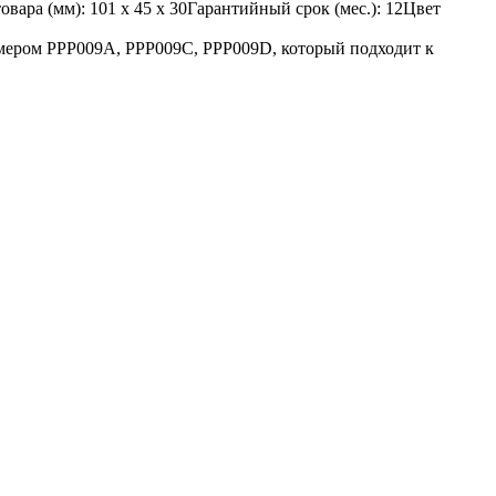
вара (мм): 101 x 45 x 30Гарантийный срок (мес.): 12Цвет
омером PPP009A, PPP009C, PPP009D, который подходит к