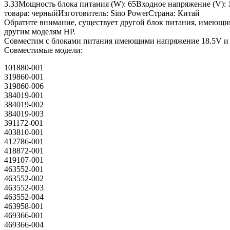
3.33Мощность блока питания (W): 65Входное напряжение (V): 10
товара: черныйИзготовитель: Sino PowerСтрана: Китай
Обратите внимание, существует другой блок питания, имеющий
другим моделям HP.
Совместим с блоками питания имеющими напряжение 18.5V и 
Совместимые модели:
101880-001
319860-001
319860-006
384019-001
384019-002
384019-003
391172-001
403810-001
412786-001
418872-001
419107-001
463552-001
463552-002
463552-003
463552-004
463958-001
469366-001
469366-004