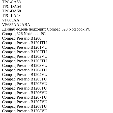
TPC-CA58
TPC-DA54
TPC-DA58
TPC-LA58
VF685AA
VF685AA#ABA
Данная модель подходит: Compaq 320 Notebook PC
Compaq 326 Notebook PC
Compaq Presario B1200
Compaq Presario B1201TU
Compaq Presario B1201VU
Compaq Presario B1202TU
Compaq Presario B1202VU
Compaq Presario B1203TU
Compaq Presario B1203VU
Compaq Presario B1204TU
Compaq Presario B1204VU
Compaq Presario B1205TU
Compaq Presario B1205VU
Compaq Presario B1206TU
Compaq Presario B1206VU
Compaq Presario B1207TU
Compaq Presario B1207VU
Compaq Presario B1208TU
Compaq Presario B1208VU