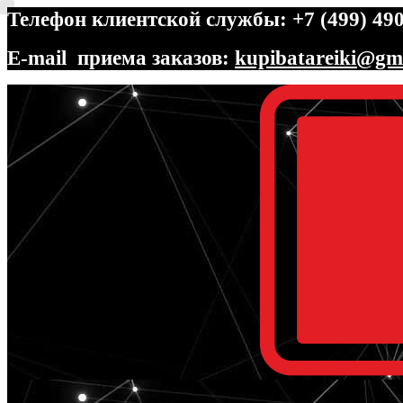
Телефон клиентской службы: +7 (499) 490
E-mail приема заказов:
kupibatareiki@gm
Перейти
Перейти
к
к
навигации
содержимому