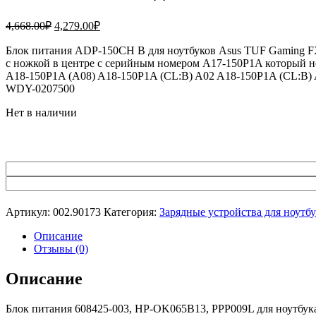
Первоначальная
Текущая
4,668.00
₽
4,279.00
₽
цена
цена:
составляла
Блок питания ADP-150CH B для ноутбуков Asus TUF Gaming FX
4,279.00₽.
с ножкой в центре с серийным номером A17-150P1A который 
4,668.00₽.
A18-150P1A (A08) A18-150P1A (CL:B) A02 A18-150P1A (CL:
WDY-0207500
Нет в наличии
Артикул:
002.90173
Категория:
Зарядные устройства для ноутб
Описание
Отзывы (0)
Описание
Блок питания 608425-003, HP-OK065B13, PPP009L для ноутбука 