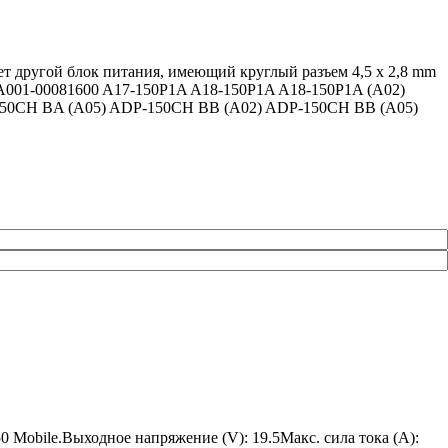
т другой блок питания, имеющий круглый разъем 4,5 x 2,8 mm
0A001-00081600 A17-150P1A A18-150P1A A18-150P1A (A02)
150CH BA (A05) ADP-150CH BB (A02) ADP-150CH BB (A05)
0 Mobile.Выходное напряжение (V): 19.5Макс. сила тока (A):