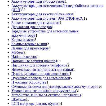
товаров
1
Аккумуляторы для гироскутеров
1
товар
Аккумуляторы для источников бесперебойного питания
37
(ИБП)
37
товаров
1
Аккумуляторы для кухонной техники
1
товар
12
Аккумуляторы для системы ЭРА ГЛОНАСС
12
1
товаров
Блоки питания для самокатов
1
1
товар
Держатели для проводов
1
товар
Зарядные устройства для автомобильных
1
аккумуляторов
1
8
товар
Карты памяти
8
товаров
2
Компьютерные мыши
2
товара
4
Лампы для проекторов
4
8
товара
Мебель
8
товаров
1
Набор отверток
1
товар
19
Напольные горшки (кашпо)
19
товаров
2
Наушники для сотовых телефонов
2
товара
1
Никелевые ленты (полосы) для пайки
1
1
товар
Пульты управления для инверторов
1
товар
5
Пусковые провода для автомобилей
5
1
товаров
Пусковые устройства
1
товар
26
Сменные разъемы для универсальных аккумуляторов
26
31
то
Универсальные внешние аккумуляторы
31
товар
1
Устройства защиты от скачков напряжения
1
13
товар
Шлейфы
13
товаров
14
LCD матрицы для ноутбуков
14