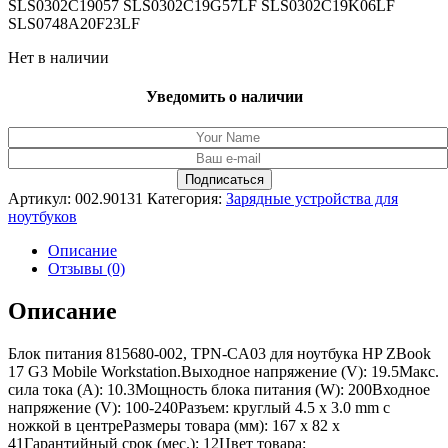
SLS0302C19057 SLS0302C19G57LF SLS0302C19K06LF
SLS0748A20F23LF
Нет в наличии
Уведомить о наличии
Артикул:
002.90131
Категория:
Зарядные устройства для
ноутбуков
Описание
Отзывы (0)
Описание
Блок питания 815680-002, TPN-CA03 для ноутбука HP ZBook
17 G3 Mobile Workstation.Выходное напряжение (V): 19.5Макс.
сила тока (A): 10.3Мощность блока питания (W): 200Входное
напряжение (V): 100-240Разъем: круглый 4.5 x 3.0 mm с
ножкой в центреРазмеры товара (мм): 167 x 82 x
41Гарантийный срок (мес.): 12Цвет товара: