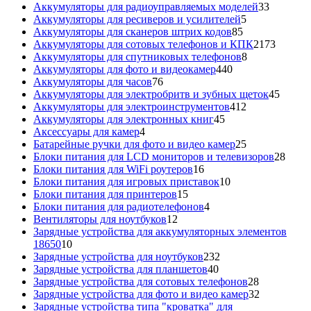
товара
33
Аккумуляторы для радиоуправляемых моделей
33
5
товара
Аккумуляторы для ресиверов и усилителей
5
85
товаров
Аккумуляторы для сканеров штрих кодов
85
товаров
2173
Аккумуляторы для сотовых телефонов и КПК
2173
8
товара
Аккумуляторы для спутниковых телефонов
8
440
товаров
Аккумуляторы для фото и видеокамер
440
76
товаров
Аккумуляторы для часов
76
товаров
45
Аккумуляторы для электробритв и зубных щеток
45
412
товар
Аккумуляторы для электроинструментов
412
45
товаров
Аккумуляторы для электронных книг
45
4
товаров
Аксессуары для камер
4
товара
25
Батарейные ручки для фото и видео камер
25
товаров
28
Блоки питания для LCD мониторов и телевизоров
28
16
това
Блоки питания для WiFi роутеров
16
товаров
10
Блоки питания для игровых приставок
10
15
товаров
Блоки питания для принтеров
15
товаров
4
Блоки питания для радиотелефонов
4
12
товара
Вентиляторы для ноутбуков
12
товаров
Зарядные устройства для аккумуляторных элементов
10
18650
10
товаров
232
Зарядные устройства для ноутбуков
232
40
товара
Зарядные устройства для планшетов
40
товаров
28
Зарядные устройства для сотовых телефонов
28
товаров
32
Зарядные устройства для фото и видео камер
32
товара
Зарядные устройства типа "кроватка" для