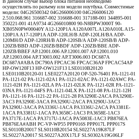
В данном случае выбор блока питания необходимо
осуществлять по разъему или модели ноутбука. Совместимые
модели: 04G26500342 04G266006100 04G266006120
2.510.068.961 316687-002 316688-001 317188-001 344895-001
350221-001 41A9734 4G266010800 90-N8BPW3000T 90-
XB05N0PW00040Y A12-120P1A A120A007L A120A010L A15-
120P1A A17-120P1A ADP-120LH/B ADP-120LH/BA ADP-
120MH/D ADP-120RH/B ADP-120SB/A ADP-120SB/B ADP-
120ZB/BBD ADP-120ZB/BBDF ADP-120ZB/BBE ADP-
120ZB/BBEF AP.12001.006 AP.12001.007 AP.12001.010
AP.12003.004 AP.T3003.002 AP.T3006.003 DC687A
DC687A#ABA DC790A FPCAC36 FPCAC36AP FPCAC54AP
HP-OW120F13 HP-OW121F13 LSE0110B20120
LSE0110B20120-01 LSE0227A20120 OP-520-76401 PA-1121-01
PA-1121-02 PA-1121-02A1 PA-1121-02AC PA-1121-02AWC PA-
1121-02H PA-1121-02LA PA-1121-02LK PA-1121-02R PA-1121-
03NA PA-1121-04FS PA-1121-04LX PA-1121-08 PA-1121-12H
PA-1121-16 PA-1121-22 PA-1121-28 PA3290E-2ACA PA3290E-
3AC3 PA3290E-3ACA PA3290U-2ACA PA3290U-3AC3
PA3290U-3ACA PA3336U-1ACA PA3336U-2ACA PA3381E-
1ACA PA3381U-1ACA PA3658C-1AC3 PA3658E-1AC3
PA3717E-1ACA PA3717U-1ACA PA5083E-1AC3 PB876EA
PB876EA#ABH PC-VP-WP55 PPP016S PPP017L PPP017S
SLS0110B20017 SLS0110B20154 SLS0227A19K87LF
SLS0227A20017 SLS0227A20X17LF SLS0302A19G06LF