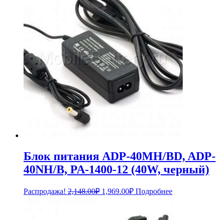
Блок питания ADP-40MH/BD, ADP-
40NH/B, PA-1400-12 (40W, черный)
Первоначальная
Текущая
Распродажа!
2,148.00
₽
1,969.00
₽
Подробнее
цена
цена:
составляла
1,969.00₽.
2,148.00₽.