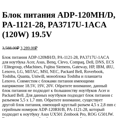
Блок питания ADP-120MH/D,
PA-1121-28, PA3717U-1ACA
(120W) 19.5V
Первоначальная
Текущая
3,588.00
₽
3,289.00
₽
цена
цена:
составляла
Блок питания ADP-120MH/D, PA-1121-28, PA3717U-1ACA
3,289.00₽.
для ноутбука Acer, Asus, Benq, Clevo, Compaq, Dell, DNS, ECS
3,588.00₽.
/ Elitegroup, eMachines, Fujitsu Siemens, Gateway, HP, IBM, iRU,
Lenovo, LG, MiTAC, MSI, NEC, Packard Bell, Roverbook,
Toshiba, Quanta, Uniwill, моноблока Toshiba и планшета
Lenovo. Совместим с блоками питания имеющими
напряжение 18.5V, 19V, 20V. Обратите внимание, данный
блок питания не подходит к большинству ноутбуков Acer и
Packard Bell. Для данных ноутбуков подходит блок питания с
разъемом 5,5 x 1,7 mm. Обратите внимание, существует
другой блок питания, имеющий круглый разъем 4,5 x 2,8 mm с
серийным номером ADP-120RH/B, PA-1121-28, который
подходит к ноутбуку Asus UX501 Zenbook Pro, ROG G501JW.