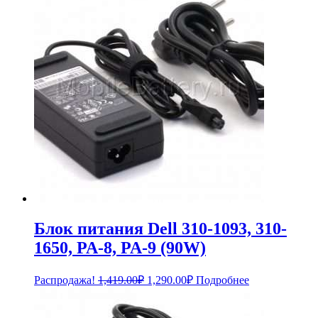
Блок питания Dell 310-1093, 310-
1650, PA-8, PA-9 (90W)
Первоначальная
Текущая
Распродажа!
1,419.00
₽
1,290.00
₽
Подробнее
цена
цена:
составляла
1,290.00₽.
1,419.00₽.