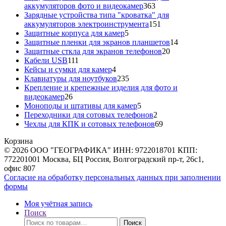
363
аккумуляторов фото и видеокамер
363
товара
Зарядные устройства типа "кроватка" для
151
аккумуляторов электроинструмента
151
5
товар
Защитные корпуса для камер
5
товаров
14
Защитные пленки для экранов планшетов
14
20
товаров
Защитные сткла для экранов телефонов
20
111
товаров
Кабели USB
111
товаров
4
Кейсы и сумки для камер
4
товара
235
Клавиатуры для ноутбуков
235
товаров
Крепление и крепежные изделия для фото и
26
видеокамер
26
товаров
5
Моноподы и штативы для камер
5
товаров
2
Переходники для сотовых телефонов
2
товара
69
Чехлы для КПК и сотовых телефонов
69
товаров
Корзина
© 2026 ООО "ГЕОГРАФИКА" ИНН: 9722018701 КПП:
772201001 Москва, БЦ Россия, Волгоградский пр-т, 26с1,
офис 807
Согласие на обработку персональных данных при заполнении
формы
Моя учётная запись
Поиск
Искать:
Поиск