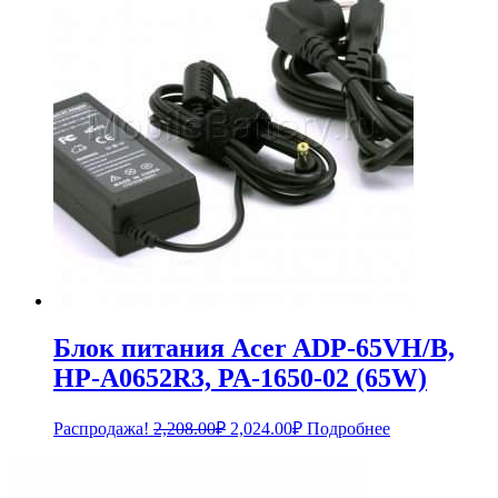
Блок питания Acer ADP-65VH/B,
HP-A0652R3, PA-1650-02 (65W)
Первоначальная
Текущая
Распродажа!
2,208.00
₽
2,024.00
₽
Подробнее
цена
цена:
составляла
2,024.00₽.
2,208.00₽.