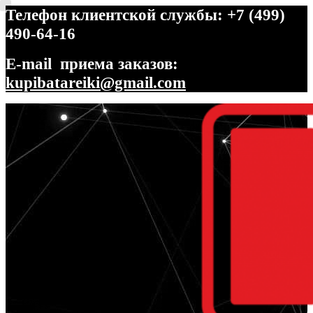
Телефон клиентской службы: +7 (499)
490-64-16
E-mail приема заказов:
kupibatareiki@gmail.com
Перейти
Перейти
к
к
навигации
содержимому