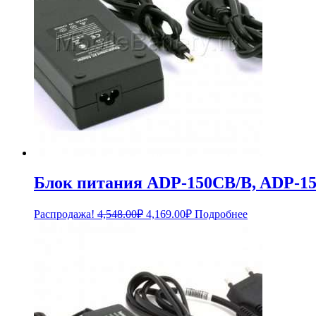
Блок питания ADP-150CB/B, ADP-15
Первоначальная
Текущая
Распродажа!
4,548.00
₽
4,169.00
₽
Подробнее
цена
цена:
составляла
4,169.00₽.
4,548.00₽.