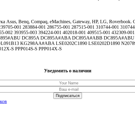
ука Asus, Benq, Compaq, eMachines, Gateway, HP, LG, Roverboo
39705-001 283884-001 286755-001 287515-001 310744-001 310744
955-002 393955-003 394224-001 402018-001 409515-001 432309-0
012 DC895#ABU DC895A DC895A#ABA DC895A#ABB DC895A#A
091B13 KG298AA#ABA LSE0202C1890 LSE0202D1890 N20789
012X-S PPP014S-S PPP014X-S
Уведомить о наличии
уков