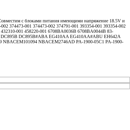
k. Совместим с блоками питания имеющими напряжение 18.5V и
-002 374473-001 374473-002 374791-001 393354-001 393354-002
01 432310-001 458220-001 6708BA0036B 6708BA0044B 83-
BU DC895B DC895B#ABA EG410AA EG410AA#ABU EH642A
 NBACEM101094 NBACEM2746AD PA-1900-05C1 PA-1900-