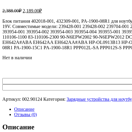
Первоначальная
Текущая
2,388.00
₽
2,189.00
₽
цена
цена:
составляла
Блок питания 402018-001, 432309-001, PA-1900-08R1 для ноутб
2,189.00₽.
19V. Совместимые модели: 239428-001 239428-002 239704-001 2
2,388.00₽.
393954-001 393954-002 393954-003 393954-004 393955-001 393
110106-1100 83-110106-2300 90-N6EPW2002 90-N6EPW2
EH642A#ABA EH642AA EH642AA#ABA HP-OL0913B13 HP-OL
08R1 PA-1900-15C1 PA-1900-18R1 PPP012L-SA PPP012S-S PPP
Нет в наличии
Артикул:
002.90124
Категория:
Зарядные устройства для ноутб
Описание
Отзывы (0)
Описание