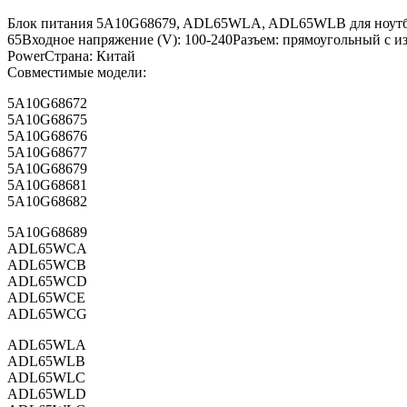
Блок питания 5A10G68679, ADL65WLA, ADL65WLB для ноутбука 
65Входное напряжение (V): 100-240Разъем: прямоугольный с из
PowerСтрана: Китай
Совместимые модели:
5A10G68672
5A10G68675
5A10G68676
5A10G68677
5A10G68679
5A10G68681
5A10G68682
5A10G68689
ADL65WCA
ADL65WCB
ADL65WCD
ADL65WCE
ADL65WCG
ADL65WLA
ADL65WLB
ADL65WLC
ADL65WLD