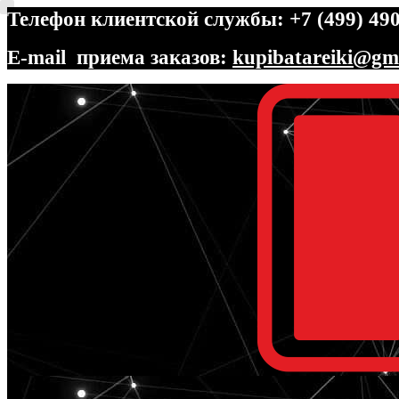
Телефон клиентской службы: +7 (499) 490
E-mail приема заказов:
kupibatareiki@gm
Перейти
Перейти
к
к
навигации
содержимому