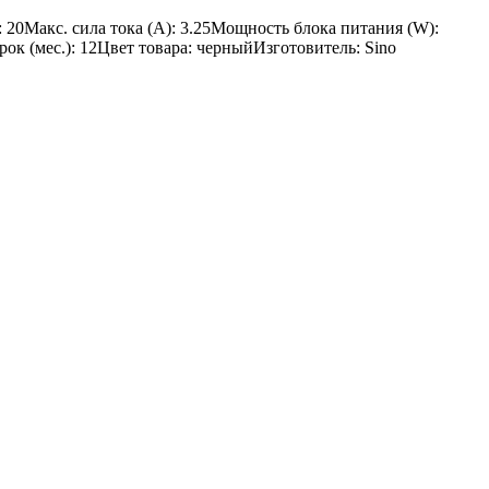
0Макс. сила тока (A): 3.25Мощность блока питания (W):
ок (мес.): 12Цвет товара: черныйИзготовитель: Sino