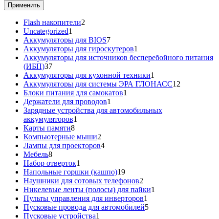
Применить
2
Flash накопители
2
1
товара
Uncategorized
1
товар
7
Аккумуляторы для BIOS
7
товаров
1
Аккумуляторы для гироскутеров
1
товар
Аккумуляторы для источников бесперебойного питания
37
(ИБП)
37
товаров
1
Аккумуляторы для кухонной техники
1
товар
12
Аккумуляторы для системы ЭРА ГЛОНАСС
12
1
товаров
Блоки питания для самокатов
1
1
товар
Держатели для проводов
1
товар
Зарядные устройства для автомобильных
1
аккумуляторов
1
8
товар
Карты памяти
8
товаров
2
Компьютерные мыши
2
товара
4
Лампы для проекторов
4
8
товара
Мебель
8
товаров
1
Набор отверток
1
товар
19
Напольные горшки (кашпо)
19
товаров
2
Наушники для сотовых телефонов
2
товара
1
Никелевые ленты (полосы) для пайки
1
1
товар
Пульты управления для инверторов
1
товар
5
Пусковые провода для автомобилей
5
1
товаров
Пусковые устройства
1