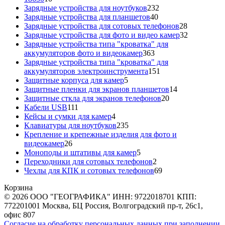
товаров
232
Зарядные устройства для ноутбуков
232
40
товара
Зарядные устройства для планшетов
40
товаров
28
Зарядные устройства для сотовых телефонов
28
товаров
32
Зарядные устройства для фото и видео камер
32
товара
Зарядные устройства типа "кроватка" для
363
аккумуляторов фото и видеокамер
363
товара
Зарядные устройства типа "кроватка" для
151
аккумуляторов электроинструмента
151
5
товар
Защитные корпуса для камер
5
товаров
14
Защитные пленки для экранов планшетов
14
20
товаров
Защитные сткла для экранов телефонов
20
111
товаров
Кабели USB
111
товаров
4
Кейсы и сумки для камер
4
товара
235
Клавиатуры для ноутбуков
235
товаров
Крепление и крепежные изделия для фото и
26
видеокамер
26
товаров
5
Моноподы и штативы для камер
5
товаров
2
Переходники для сотовых телефонов
2
товара
69
Чехлы для КПК и сотовых телефонов
69
товаров
Корзина
© 2026 ООО "ГЕОГРАФИКА" ИНН: 9722018701 КПП:
772201001 Москва, БЦ Россия, Волгоградский пр-т, 26с1,
офис 807
Согласие на обработку персональных данных при заполнении