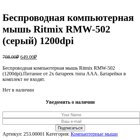
Беспроводная компьютерная
мышь Ritmix RMW-502
(серый) 1200dpi
Первоначальная
Текущая
708.00
₽
649.00
₽
цена
цена:
составляла
Беспроводная компьютерная мышь Ritmix RMW-502
649.00₽.
(1200dpi).Питание от 2х батареек типа ААА. Батарейки в
708.00₽.
комплект не входят.
Нет в наличии
Уведомить о наличии
Артикул:
253.00001
Категория:
Компьютерные мыши