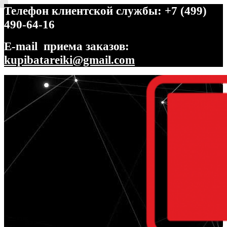
Телефон клиентской службы: +7 (499)
490-64-16
E-mail приема заказов:
kupibatareiki@gmail.com
Перейти
Перейти
к
к
навигации
содержимому