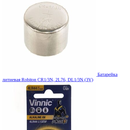
Батарейка
литиевая Robiton CR1/3N, 2L76, DL1/3N (3V)