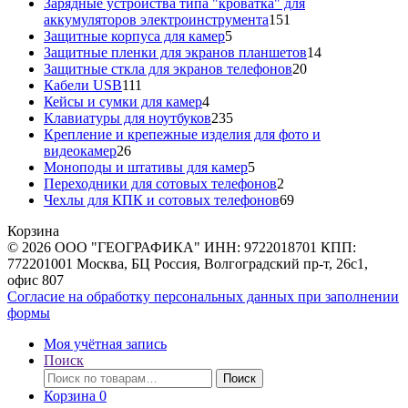
товара
Зарядные устройства типа "кроватка" для
151
аккумуляторов электроинструмента
151
5
товар
Защитные корпуса для камер
5
товаров
14
Защитные пленки для экранов планшетов
14
20
товаров
Защитные сткла для экранов телефонов
20
111
товаров
Кабели USB
111
товаров
4
Кейсы и сумки для камер
4
товара
235
Клавиатуры для ноутбуков
235
товаров
Крепление и крепежные изделия для фото и
26
видеокамер
26
товаров
5
Моноподы и штативы для камер
5
товаров
2
Переходники для сотовых телефонов
2
товара
69
Чехлы для КПК и сотовых телефонов
69
товаров
Корзина
© 2026 ООО "ГЕОГРАФИКА" ИНН: 9722018701 КПП:
772201001 Москва, БЦ Россия, Волгоградский пр-т, 26с1,
офис 807
Согласие на обработку персональных данных при заполнении
формы
Моя учётная запись
Поиск
Искать:
Поиск
Корзина
0