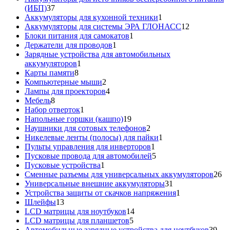
37
(ИБП)
37
товаров
1
Аккумуляторы для кухонной техники
1
товар
12
Аккумуляторы для системы ЭРА ГЛОНАСС
12
1
товаров
Блоки питания для самокатов
1
1
товар
Держатели для проводов
1
товар
Зарядные устройства для автомобильных
1
аккумуляторов
1
8
товар
Карты памяти
8
товаров
2
Компьютерные мыши
2
товара
4
Лампы для проекторов
4
8
товара
Мебель
8
товаров
1
Набор отверток
1
товар
19
Напольные горшки (кашпо)
19
товаров
2
Наушники для сотовых телефонов
2
товара
1
Никелевые ленты (полосы) для пайки
1
1
товар
Пульты управления для инверторов
1
товар
5
Пусковые провода для автомобилей
5
1
товаров
Пусковые устройства
1
товар
26
Сменные разъемы для универсальных аккумуляторов
26
31
то
Универсальные внешние аккумуляторы
31
товар
1
Устройства защиты от скачков напряжения
1
13
товар
Шлейфы
13
товаров
14
LCD матрицы для ноутбуков
14
5
товаров
LCD матрицы для планшетов
5
товаров
39
Автомобильные зарядные устройства для ноутбуков
39