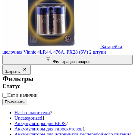
Батарейка
щелочная Vinnic 4LR44, 476A, PX28 (6V) 2 штуки
Фильтрация товаров
Закрыть
Фильтры
Статус
Статус
Нет в наличии
Применить
2
Flash накопители
2
1
товара
Uncategorized
1
товар
7
Аккумуляторы для BIOS
7
товаров
1
Аккумуляторы для гироскутеров
1
товар
Аккумуляторы для источников бесперебойного питания