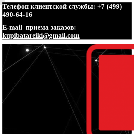
Телефон клиентской службы: +7 (499)
490-64-16
E-mail приема заказов:
kupibatareiki@gmail.com
Перейти
Перейти
к
к
навигации
содержимому