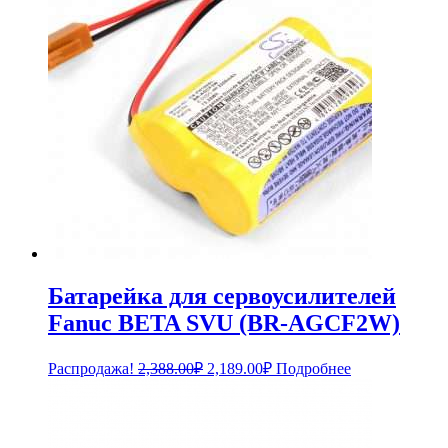
Батарейка для сервоусилителей
Fanuc BETA SVU (BR-AGCF2W)
Первоначальная
Текущая
Распродажа!
2,388.00
₽
2,189.00
₽
Подробнее
цена
цена:
составляла
2,189.00₽.
2,388.00₽.