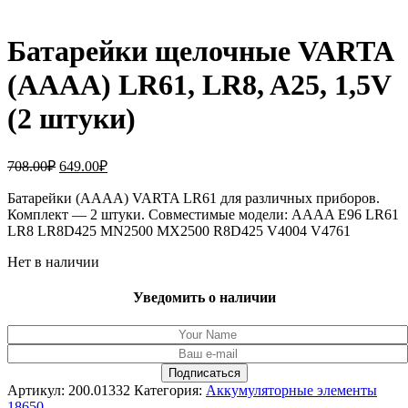
Батарейки щелочные VARTA
(AAAA) LR61, LR8, A25, 1,5V
(2 штуки)
Первоначальная
Текущая
708.00
₽
649.00
₽
цена
цена:
составляла
Батарейки (AAAA) VARTA LR61 для различных приборов.
649.00₽.
Комплект — 2 штуки. Совместимые модели: AAAA E96 LR61
708.00₽.
LR8 LR8D425 MN2500 MX2500 R8D425 V4004 V4761
Нет в наличии
Уведомить о наличии
Артикул:
200.01332
Категория:
Аккумуляторные элементы
18650