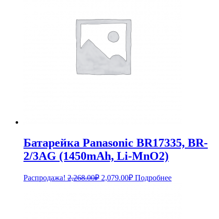
Батарейка Panasonic BR17335, BR-
2/3AG (1450mAh, Li-MnO2)
Первоначальная
Текущая
Распродажа!
2,268.00
₽
2,079.00
₽
Подробнее
цена
цена:
составляла
2,079.00₽.
2,268.00₽.