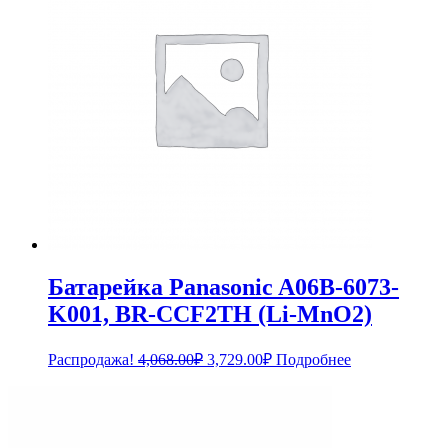
Батарейка Panasonic A06B-6073-
K001, BR-CCF2TH (Li-MnO2)
Первоначальная
Текущая
Распродажа!
4,068.00
₽
3,729.00
₽
Подробнее
цена
цена:
составляла
3,729.00₽.
4,068.00₽.