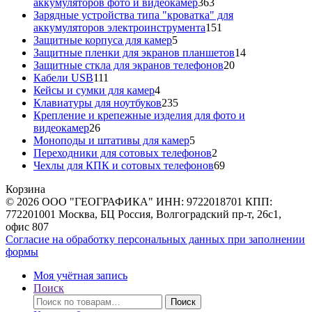
363
аккумуляторов фото и видеокамер
363
товара
Зарядные устройства типа "кроватка" для
151
аккумуляторов электроинструмента
151
5
товар
Защитные корпуса для камер
5
товаров
14
Защитные пленки для экранов планшетов
14
20
товаров
Защитные сткла для экранов телефонов
20
111
товаров
Кабели USB
111
товаров
4
Кейсы и сумки для камер
4
товара
235
Клавиатуры для ноутбуков
235
товаров
Крепление и крепежные изделия для фото и
26
видеокамер
26
товаров
5
Моноподы и штативы для камер
5
товаров
2
Переходники для сотовых телефонов
2
товара
69
Чехлы для КПК и сотовых телефонов
69
товаров
Корзина
© 2026 ООО "ГЕОГРАФИКА" ИНН: 9722018701 КПП:
772201001 Москва, БЦ Россия, Волгоградский пр-т, 26с1,
офис 807
Согласие на обработку персональных данных при заполнении
формы
Моя учётная запись
Поиск
Искать:
Поиск