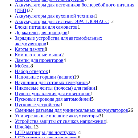
товар
Аккумуляторы для источников бесперебойного питания
37
(ИБП)
37
товаров
1
Аккумуляторы для кухонной техники
1
товар
12
Аккумуляторы для системы ЭРА ГЛОНАСС
12
1
товаров
Блоки питания для самокатов
1
1
товар
Держатели для проводов
1
товар
Зарядные устройства для автомобильных
1
аккумуляторов
1
8
товар
Карты памяти
8
товаров
2
Компьютерные мыши
2
товара
4
Лампы для проекторов
4
8
товара
Мебель
8
товаров
1
Набор отверток
1
товар
19
Напольные горшки (кашпо)
19
товаров
2
Наушники для сотовых телефонов
2
товара
1
Никелевые ленты (полосы) для пайки
1
1
товар
Пульты управления для инверторов
1
товар
5
Пусковые провода для автомобилей
5
1
товаров
Пусковые устройства
1
товар
26
Сменные разъемы для универсальных аккумуляторов
26
31
то
Универсальные внешние аккумуляторы
31
товар
1
Устройства защиты от скачков напряжения
1
13
товар
Шлейфы
13
товаров
14
LCD матрицы для ноутбуков
14
5
товаров
LCD матрицы для планшетов
5