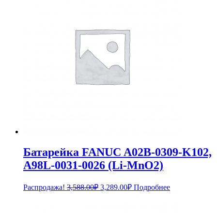
Батарейка FANUC A02B-0309-K102,
A98L-0031-0026 (Li-MnO2)
Первоначальная
Текущая
Распродажа!
3,588.00
₽
3,289.00
₽
Подробнее
цена
цена:
составляла
3,289.00₽.
3,588.00₽.