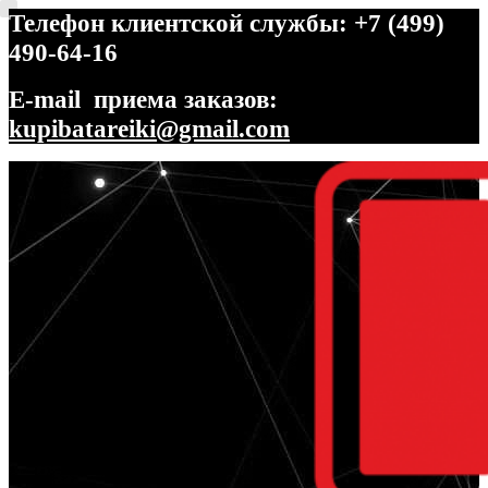
Телефон клиентской службы: +7 (499)
490-64-16
E-mail приема заказов:
kupibatareiki@gmail.com
Перейти
Перейти
к
к
навигации
содержимому