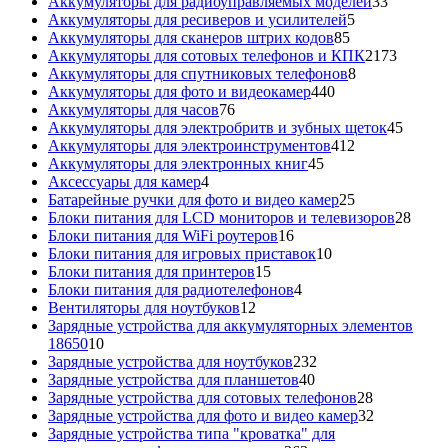
товара
33
Аккумуляторы для радиоуправляемых моделей
33
5
товара
Аккумуляторы для ресиверов и усилителей
5
85
товаров
Аккумуляторы для сканеров штрих кодов
85
товаров
2173
Аккумуляторы для сотовых телефонов и КПК
2173
8
товара
Аккумуляторы для спутниковых телефонов
8
440
товаров
Аккумуляторы для фото и видеокамер
440
76
товаров
Аккумуляторы для часов
76
товаров
45
Аккумуляторы для электробритв и зубных щеток
45
412
товар
Аккумуляторы для электроинструментов
412
45
товаров
Аккумуляторы для электронных книг
45
4
товаров
Аксессуары для камер
4
товара
25
Батарейные ручки для фото и видео камер
25
товаров
28
Блоки питания для LCD мониторов и телевизоров
28
16
това
Блоки питания для WiFi роутеров
16
товаров
10
Блоки питания для игровых приставок
10
15
товаров
Блоки питания для принтеров
15
товаров
4
Блоки питания для радиотелефонов
4
12
товара
Вентиляторы для ноутбуков
12
товаров
Зарядные устройства для аккумуляторных элементов
10
18650
10
товаров
232
Зарядные устройства для ноутбуков
232
40
товара
Зарядные устройства для планшетов
40
товаров
28
Зарядные устройства для сотовых телефонов
28
товаров
32
Зарядные устройства для фото и видео камер
32
товара
Зарядные устройства типа "кроватка" для