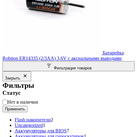
Батарейка
Robiton ER14335 (2/3AA) 3,6V с аксиальными выводами
Фильтрация товаров
Закрыть
Фильтры
Статус
Статус
Нет в наличии
Применить
2
Flash накопители
2
1
товара
Uncategorized
1
товар
7
Аккумуляторы для BIOS
7
товаров
1
Аккумуляторы для гироскутеров
1