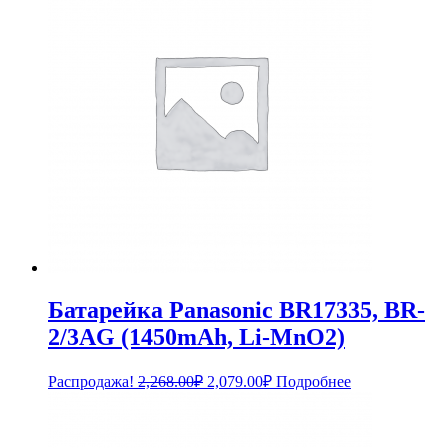
Батарейка Panasonic BR17335, BR-
2/3AG (1450mAh, Li-MnO2)
Первоначальная
Текущая
Распродажа!
2,268.00
₽
2,079.00
₽
Подробнее
цена
цена:
составляла
2,079.00₽.
2,268.00₽.