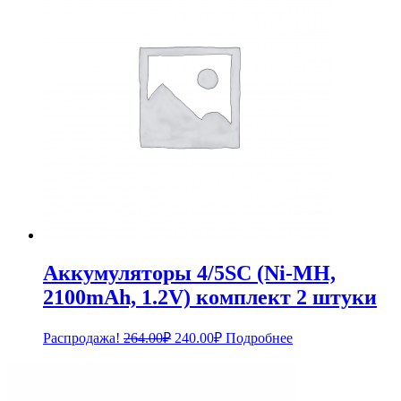
Аккумуляторы 4/5SC (Ni-MH,
2100mAh, 1.2V) комплект 2 штуки
Первоначальная
Текущая
Распродажа!
264.00
₽
240.00
₽
Подробнее
цена
цена:
составляла
240.00₽.
264.00₽.