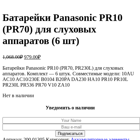
Батарейки Panasonic PR10
(PR70) для слуховых
аппаратов (6 шт)
Первоначальная
Текущая
1,068.00
₽
979.00
₽
цена
цена:
составляла
Батарейки Panasonic PR10 (PR70, PR230L) для слуховых
979.00₽.
аппаратов. Комплект — 6 штук. Совместимые модели: 10AU
1,068.00₽.
AC10 AC10/230E B0104 B20PA DA230 HA10 PR10 PR10L
PR230L PR536 PR70 V10 ZA10
Нет в наличии
Уведомить о наличии
Артикул:
200.01305
Категория:
Аккумуляторные элементы