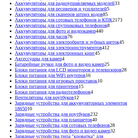
товара
33
Аккумуляторы для радиоуправляемых моделей
33
5
товара
Аккумуляторы для ресиверов и усилителей
5
85
товаров
Аккумуляторы для сканеров штрих кодов
85
товаров
2173
Аккумуляторы для сотовых телефонов и КПК
2173
8
товара
Аккумуляторы для спутниковых телефонов
8
440
товаров
Аккумуляторы для фото и видеокамер
440
76
товаров
Аккумуляторы для часов
76
товаров
45
Аккумуляторы для электробритв и зубных щеток
45
412
товар
Аккумуляторы для электроинструментов
412
45
товаров
Аккумуляторы для электронных книг
45
4
товаров
Аксессуары для камер
4
товара
25
Батарейные ручки для фото и видео камер
25
товаров
28
Блоки питания для LCD мониторов и телевизоров
28
16
това
Блоки питания для WiFi роутеров
16
товаров
10
Блоки питания для игровых приставок
10
15
товаров
Блоки питания для принтеров
15
товаров
4
Блоки питания для радиотелефонов
4
12
товара
Вентиляторы для ноутбуков
12
товаров
Зарядные устройства для аккумуляторных элементов
10
18650
10
товаров
232
Зарядные устройства для ноутбуков
232
40
товара
Зарядные устройства для планшетов
40
товаров
28
Зарядные устройства для сотовых телефонов
28
товаров
32
Зарядные устройства для фото и видео камер
32
товара
Зарядные устройства типа "кроватка" для