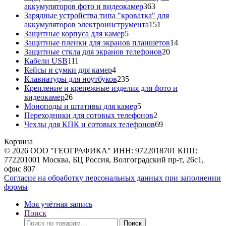
363
аккумуляторов фото и видеокамер
363
товара
Зарядные устройства типа "кроватка" для
151
аккумуляторов электроинструмента
151
5
товар
Защитные корпуса для камер
5
товаров
14
Защитные пленки для экранов планшетов
14
20
товаров
Защитные сткла для экранов телефонов
20
111
товаров
Кабели USB
111
товаров
4
Кейсы и сумки для камер
4
товара
235
Клавиатуры для ноутбуков
235
товаров
Крепление и крепежные изделия для фото и
26
видеокамер
26
товаров
5
Моноподы и штативы для камер
5
товаров
2
Переходники для сотовых телефонов
2
товара
69
Чехлы для КПК и сотовых телефонов
69
товаров
Корзина
© 2026 ООО "ГЕОГРАФИКА" ИНН: 9722018701 КПП:
772201001 Москва, БЦ Россия, Волгоградский пр-т, 26с1,
офис 807
Согласие на обработку персональных данных при заполнении
формы
Моя учётная запись
Поиск
Искать:
Поиск