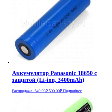
Аккумулятор Panasonic 18650 с
защитой (Li-ion, 3400mAh)
Первоначальная
Текущая
Распродажа!
649.00
₽
590.00
₽
Подробнее
цена
цена:
составляла
590.00₽.
649.00₽.