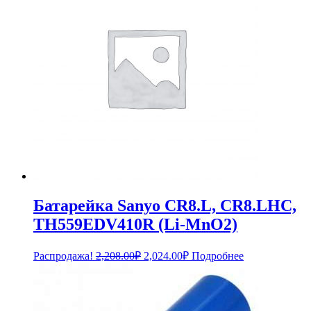
Батарейка Sanyo CR8.L, CR8.LHC,
TH559EDV410R (Li-MnO2)
Первоначальная
Текущая
Распродажа!
2,208.00
₽
2,024.00
₽
Подробнее
цена
цена:
составляла
2,024.00₽.
2,208.00₽.