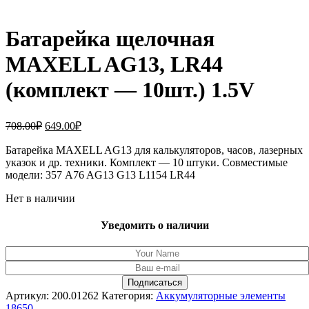
Батарейка щелочная
MAXELL AG13, LR44
(комплект — 10шт.) 1.5V
Первоначальная
Текущая
708.00
₽
649.00
₽
цена
цена:
составляла
Батарейка MAXELL AG13 для калькуляторов, часов, лазерных
649.00₽.
указок и др. техники. Комплект — 10 штуки. Совместимые
708.00₽.
модели: 357 A76 AG13 G13 L1154 LR44
Нет в наличии
Уведомить о наличии
Артикул:
200.01262
Категория:
Аккумуляторные элементы
18650