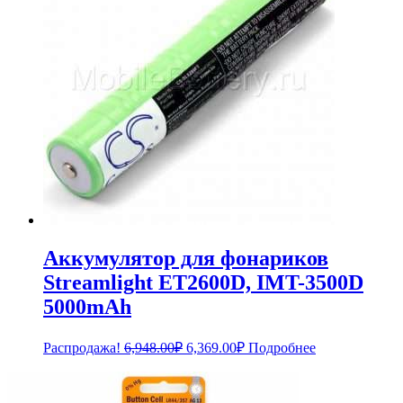
Аккумулятор для фонариков
Streamlight ET2600D, IMT-3500D
5000mAh
Первоначальная
Текущая
Распродажа!
6,948.00
₽
6,369.00
₽
Подробнее
цена
цена:
составляла
6,369.00₽.
6,948.00₽.