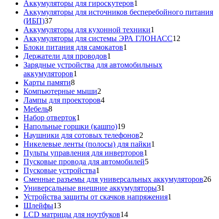
товаров
1
Аккумуляторы для гироскутеров
1
товар
Аккумуляторы для источников бесперебойного питания
37
(ИБП)
37
товаров
1
Аккумуляторы для кухонной техники
1
товар
12
Аккумуляторы для системы ЭРА ГЛОНАСС
12
1
товаров
Блоки питания для самокатов
1
1
товар
Держатели для проводов
1
товар
Зарядные устройства для автомобильных
1
аккумуляторов
1
8
товар
Карты памяти
8
товаров
2
Компьютерные мыши
2
товара
4
Лампы для проекторов
4
8
товара
Мебель
8
товаров
1
Набор отверток
1
товар
19
Напольные горшки (кашпо)
19
товаров
2
Наушники для сотовых телефонов
2
товара
1
Никелевые ленты (полосы) для пайки
1
1
товар
Пульты управления для инверторов
1
товар
5
Пусковые провода для автомобилей
5
1
товаров
Пусковые устройства
1
товар
26
Сменные разъемы для универсальных аккумуляторов
26
31
то
Универсальные внешние аккумуляторы
31
товар
1
Устройства защиты от скачков напряжения
1
13
товар
Шлейфы
13
товаров
14
LCD матрицы для ноутбуков
14