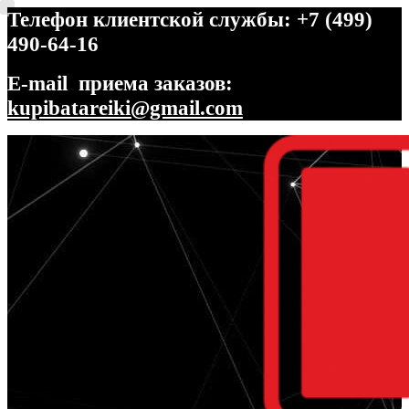
Телефон клиентской службы: +7 (499)
490-64-16
E-mail приема заказов:
kupibatareiki@gmail.com
Перейти
Перейти
к
к
навигации
содержимому