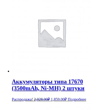
Аккумуляторы типа 17670
(3500mAh, Ni-MH) 2 штуки
Первоначальная
Текущая
Распродажа!
2,028.00
₽
1,859.00
₽
Подробнее
цена
цена:
составляла
1,859.00₽.