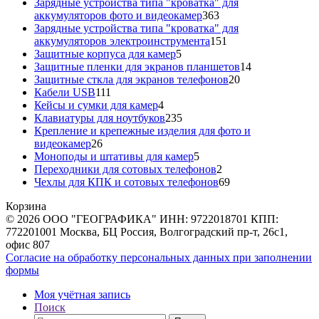
товара
Зарядные устройства типа "кроватка" для
363
аккумуляторов фото и видеокамер
363
товара
Зарядные устройства типа "кроватка" для
151
аккумуляторов электроинструмента
151
5
товар
Защитные корпуса для камер
5
товаров
14
Защитные пленки для экранов планшетов
14
20
товаров
Защитные сткла для экранов телефонов
20
111
товаров
Кабели USB
111
товаров
4
Кейсы и сумки для камер
4
товара
235
Клавиатуры для ноутбуков
235
товаров
Крепление и крепежные изделия для фото и
26
видеокамер
26
товаров
5
Моноподы и штативы для камер
5
товаров
2
Переходники для сотовых телефонов
2
товара
69
Чехлы для КПК и сотовых телефонов
69
товаров
Корзина
© 2026 ООО "ГЕОГРАФИКА" ИНН: 9722018701 КПП:
772201001 Москва, БЦ Россия, Волгоградский пр-т, 26с1,
офис 807
Согласие на обработку персональных данных при заполнении
формы
Моя учётная запись
Поиск