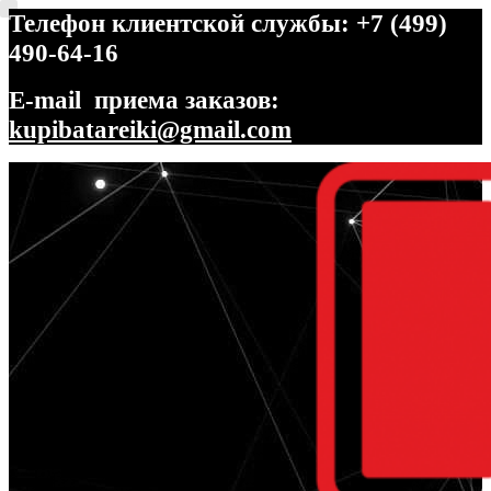
Телефон клиентской службы: +7 (499)
490-64-16
E-mail приема заказов:
kupibatareiki@gmail.com
Перейти
Перейти
к
к
навигации
содержимому