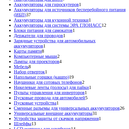
товаров
1
Аккумуляторы для гироскутеров
1
товар
Аккумуляторы для источников бесперебойного питания
37
(ИБП)
37
товаров
1
Аккумуляторы для кухонной техники
1
товар
12
Аккумуляторы для системы ЭРА ГЛОНАСС
12
1
товаров
Блоки питания для самокатов
1
1
товар
Держатели для проводов
1
товар
Зарядные устройства для автомобильных
1
аккумуляторов
1
8
товар
Карты памяти
8
товаров
2
Компьютерные мыши
2
товара
4
Лампы для проекторов
4
8
товара
Мебель
8
товаров
1
Набор отверток
1
товар
19
Напольные горшки (кашпо)
19
товаров
2
Наушники для сотовых телефонов
2
товара
1
Никелевые ленты (полосы) для пайки
1
1
товар
Пульты управления для инверторов
1
товар
5
Пусковые провода для автомобилей
5
1
товаров
Пусковые устройства
1
товар
26
Сменные разъемы для универсальных аккумуляторов
26
31
то
Универсальные внешние аккумуляторы
31
товар
1
Устройства защиты от скачков напряжения
1
13
товар
Шлейфы
13
товаров
14
LCD матрицы для ноутбуков
14