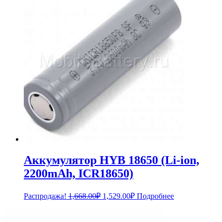
209.00₽.
Аккумулятор HYB 18650 (Li-ion,
2200mAh, ICR18650)
Первоначальная
Текущая
Распродажа!
1,668.00
₽
1,529.00
₽
Подробнее
цена
цена:
составляла
1,529.00₽.