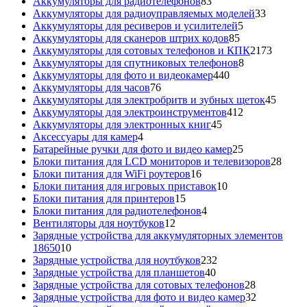
товара
83
Аккумуляторы для радиотелефонов
83
товара
33
Аккумуляторы для радиоуправляемых моделей
33
5
товара
Аккумуляторы для ресиверов и усилителей
5
85
товаров
Аккумуляторы для сканеров штрих кодов
85
товаров
2173
Аккумуляторы для сотовых телефонов и КПК
2173
8
товара
Аккумуляторы для спутниковых телефонов
8
440
товаров
Аккумуляторы для фото и видеокамер
440
76
товаров
Аккумуляторы для часов
76
товаров
45
Аккумуляторы для электробритв и зубных щеток
45
412
товар
Аккумуляторы для электроинструментов
412
45
товаров
Аккумуляторы для электронных книг
45
4
товаров
Аксессуары для камер
4
товара
25
Батарейные ручки для фото и видео камер
25
товаров
28
Блоки питания для LCD мониторов и телевизоров
28
16
това
Блоки питания для WiFi роутеров
16
товаров
10
Блоки питания для игровых приставок
10
15
товаров
Блоки питания для принтеров
15
товаров
4
Блоки питания для радиотелефонов
4
12
товара
Вентиляторы для ноутбуков
12
товаров
Зарядные устройства для аккумуляторных элементов
10
18650
10
товаров
232
Зарядные устройства для ноутбуков
232
40
товара
Зарядные устройства для планшетов
40
товаров
28
Зарядные устройства для сотовых телефонов
28
товаров
32
Зарядные устройства для фото и видео камер
32