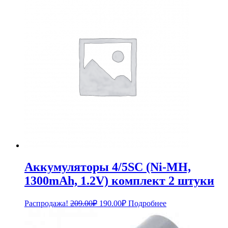
2,028.00₽.
Аккумуляторы 4/5SC (Ni-MH,
1300mAh, 1.2V) комплект 2 штуки
Первоначальная
Текущая
Распродажа!
209.00
₽
190.00
₽
Подробнее
цена
цена:
составляла
190.00₽.