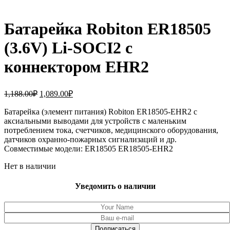
Батарейка Robiton ER18505
(3.6V) Li-SOCI2 с
коннектором EHR2
Первоначальная
Текущая
1,188.00
₽
1,089.00
₽
цена
цена:
составляла
Батарейка (элемент питания) Robiton ER18505-EHR2 с
1,089.00₽.
аксиальными выводами для устройств с маленьким
1,188.00₽.
потреблением тока, счетчиков, медицинского оборудования,
датчиков охранно-пожарных сигнализаций и др.
Совместимые модели: ER18505 ER18505-EHR2
Нет в наличии
Уведомить о наличии