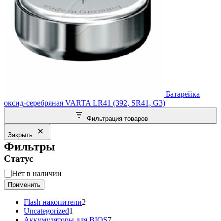
Батарейка
оксид-серебряная VARTA LR41 (392, SR41, G3)
Фильтрация товаров
Закрыть
Фильтры
Статус
Статус
Нет в наличии
Применить
2
Flash накопители
2
1
товара
Uncategorized
1
товар
7
Аккумуляторы для BIOS
7