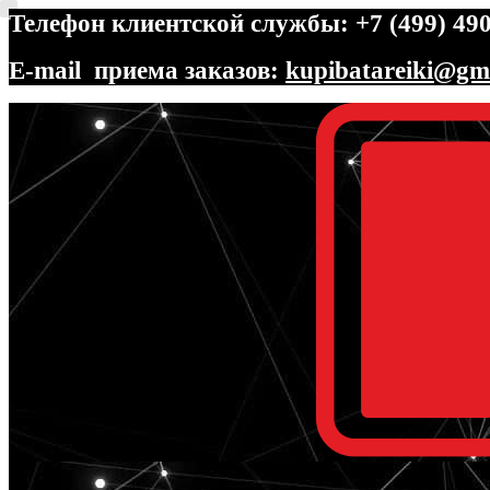
Телефон клиентской службы: +7 (499) 490
E-mail приема заказов:
kupibatareiki@gm
Перейти
Перейти
к
к
навигации
содержимому