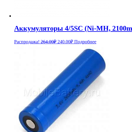
Аккумуляторы 4/5SC (Ni-MH, 2100m
Первоначальная
Текущая
Распродажа!
264.00
₽
240.00
₽
Подробнее
цена
цена:
составляла
240.00₽.
264.00₽.