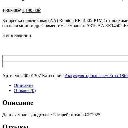
Первоначальная
Текущая
1,308.00
₽
1,199.00
₽
цена
цена:
составляла
Батарейка пальчиковая (AA) Robiton ER14505-P1M2 с плоскими
1,199.00₽.
сигнализации и др. Совместимые модели: A316 AA ER14505 
1,308.00₽.
Нет в наличии
Артикул:
200.01307
Категория:
Аккумуляторные элементы 186
Описание
Отзывы (0)
Описание
Данная модель подходит: Батарейки типа CR2025
Отзывы