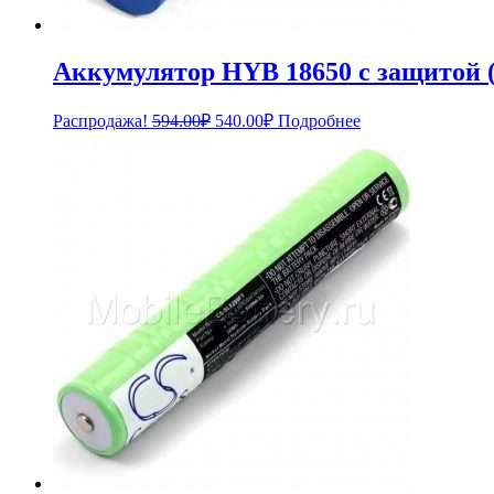
Аккумулятор HYB 18650 с защитой (
Первоначальная
Текущая
Распродажа!
594.00
₽
540.00
₽
Подробнее
цена
цена:
составляла
540.00₽.
594.00₽.