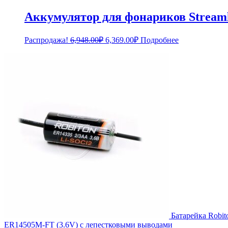
Аккумулятор для фонариков Stream
Первоначальная
Текущая
Распродажа!
6,948.00
₽
6,369.00
₽
Подробнее
цена
цена:
составляла
6,369.00₽.
6,948.00₽.
Батарейка Robi
ER14505M-FT (3.6V) с лепестковыми выводами