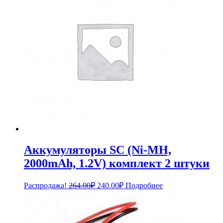
Аккумуляторы SC (Ni-MH,
2000mAh, 1.2V) комплект 2 штуки
Первоначальная
Текущая
Распродажа!
264.00
₽
240.00
₽
Подробнее
цена
цена:
составляла
240.00₽.
264.00₽.