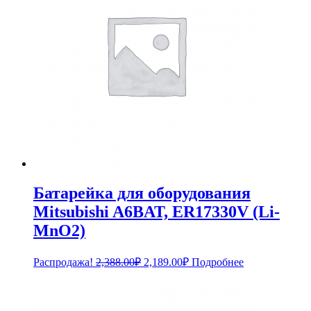
Батарейка для оборудования
Mitsubishi A6BAT, ER17330V (Li-
MnO2)
Первоначальная
Текущая
Распродажа!
2,388.00
₽
2,189.00
₽
Подробнее
цена
цена:
составляла
2,189.00₽.
2,388.00₽.