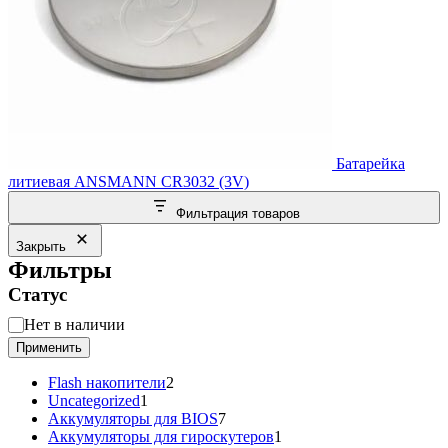
Батарейка
литиевая ANSMANN CR3032 (3V)
Фильтрация товаров
Закрыть
Фильтры
Статус
Статус
Нет в наличии
Применить
2
Flash накопители
2
1
товара
Uncategorized
1
товар
7
Аккумуляторы для BIOS
7
товаров
1
Аккумуляторы для гироскутеров
1