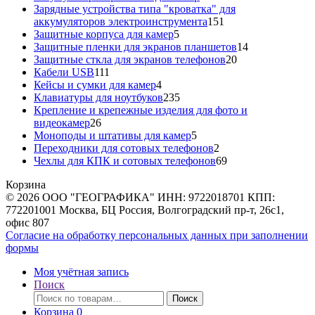
товара
Зарядные устройства типа "кроватка" для
151
аккумуляторов электроинструмента
151
5
товар
Защитные корпуса для камер
5
товаров
14
Защитные пленки для экранов планшетов
14
20
товаров
Защитные сткла для экранов телефонов
20
111
товаров
Кабели USB
111
товаров
4
Кейсы и сумки для камер
4
товара
235
Клавиатуры для ноутбуков
235
товаров
Крепление и крепежные изделия для фото и
26
видеокамер
26
товаров
5
Моноподы и штативы для камер
5
товаров
2
Переходники для сотовых телефонов
2
товара
69
Чехлы для КПК и сотовых телефонов
69
товаров
Корзина
© 2026 ООО "ГЕОГРАФИКА" ИНН: 9722018701 КПП:
772201001 Москва, БЦ Россия, Волгоградский пр-т, 26с1,
офис 807
Согласие на обработку персональных данных при заполнении
формы
Моя учётная запись
Поиск
Искать:
Поиск
Корзина
0