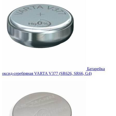
Батарейка
оксид-серебряная VARTA V377 (SR626, SR66, G4)