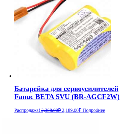
Батарейка для сервоусилителей
Fanuc BETA SVU (BR-AGCF2W)
Первоначальная
Текущая
Распродажа!
2,388.00
₽
2,189.00
₽
Подробнее
цена
цена:
составляла
2,189.00₽.
2,388.00₽.