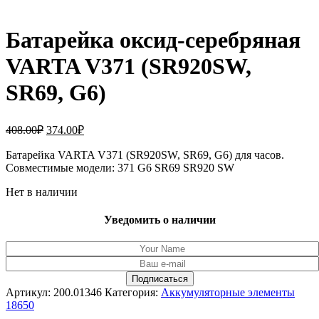
Батарейка оксид-серебряная
VARTA V371 (SR920SW,
SR69, G6)
Первоначальная
Текущая
408.00
₽
374.00
₽
цена
цена:
составляла
Батарейка VARTA V371 (SR920SW, SR69, G6) для часов.
374.00₽.
Совместимые модели: 371 G6 SR69 SR920 SW
408.00₽.
Нет в наличии
Уведомить о наличии
Артикул:
200.01346
Категория:
Аккумуляторные элементы
18650