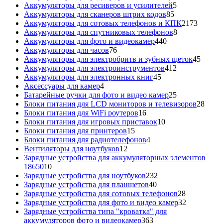
5
товара
Аккумуляторы для ресиверов и усилителей
5
85
товаров
Аккумуляторы для сканеров штрих кодов
85
товаров
2173
Аккумуляторы для сотовых телефонов и КПК
2173
8
товара
Аккумуляторы для спутниковых телефонов
8
440
товаров
Аккумуляторы для фото и видеокамер
440
76
товаров
Аккумуляторы для часов
76
товаров
45
Аккумуляторы для электробритв и зубных щеток
45
412
товар
Аккумуляторы для электроинструментов
412
45
товаров
Аккумуляторы для электронных книг
45
4
товаров
Аксессуары для камер
4
товара
25
Батарейные ручки для фото и видео камер
25
товаров
28
Блоки питания для LCD мониторов и телевизоров
28
16
това
Блоки питания для WiFi роутеров
16
товаров
10
Блоки питания для игровых приставок
10
15
товаров
Блоки питания для принтеров
15
товаров
4
Блоки питания для радиотелефонов
4
12
товара
Вентиляторы для ноутбуков
12
товаров
Зарядные устройства для аккумуляторных элементов
10
18650
10
товаров
232
Зарядные устройства для ноутбуков
232
40
товара
Зарядные устройства для планшетов
40
товаров
28
Зарядные устройства для сотовых телефонов
28
товаров
32
Зарядные устройства для фото и видео камер
32
товара
Зарядные устройства типа "кроватка" для
363
аккумуляторов фото и видеокамер
363