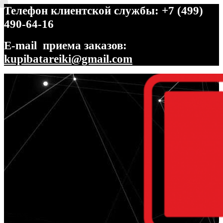
Телефон клиентской службы: +7 (499)
490-64-16
E-mail приема заказов:
kupibatareiki@gmail.com
Перейти
Перейти
к
к
навигации
содержимому