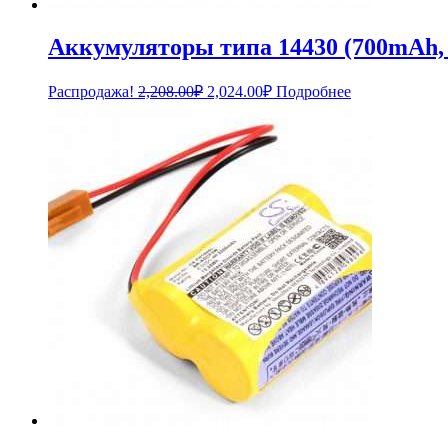
Аккумуляторы типа 14430 (700mAh, 
Первоначальная
Текущая
Распродажа!
2,208.00
₽
2,024.00
₽
Подробнее
цена
цена:
составляла
2,024.00₽.
2,208.00₽.