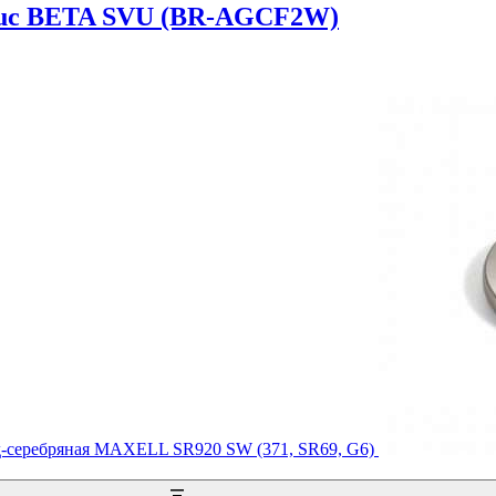
anuc BETA SVU (BR-AGCF2W)
д-серебряная MAXELL SR920 SW (371, SR69, G6)