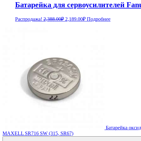
Батарейка для сервоусилителей F
Первоначальная
Текущая
Распродажа!
2,388.00
₽
2,189.00
₽
Подробнее
цена
цена:
составляла
2,189.00₽.
2,388.00₽.
Батарейка окси
MAXELL SR716 SW (315, SR67)