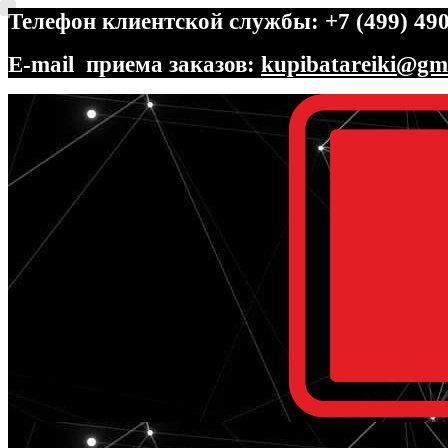
Телефон клиентской службы: +7 (499) 490
E-mail приема заказов:
kupibatareiki@gm
Перейти
Перейти
к
к
навигации
содержимому