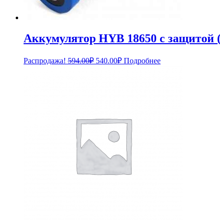
Аккумулятор HYB 18650 с защитой (
Первоначальная
Текущая
Распродажа!
594.00
₽
540.00
₽
Подробнее
цена
цена:
составляла
540.00₽.
594.00₽.