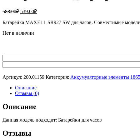
Первоначальная
Текущая
588.00
₽
539.00
₽
цена
цена:
составляла
Батарейка MAXELL SR927 SW для часов. Совместимые модели
539.00₽.
588.00₽.
Нет в наличии
Артикул:
200.01159
Категория:
Аккумуляторные элементы 186
Описание
Отзывы (0)
Описание
Данная модель подходит: Батарейки для часов
Отзывы