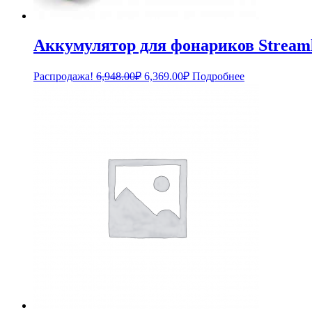
Аккумулятор для фонариков Stream
Первоначальная
Текущая
Распродажа!
6,948.00
₽
6,369.00
₽
Подробнее
цена
цена:
составляла
6,369.00₽.
6,948.00₽.