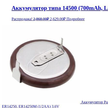
Аккумулятор типа 14500 (700mAh, Li
Первоначальная
Текущая
Распродажа!
2,868.00
₽
2,629.00
₽
Подробнее
цена
цена:
составляла
2,629.00₽.
2,868.00₽.
Аккумулятор Pa
ER14250, ER14250M (1/2AA) 3.6V