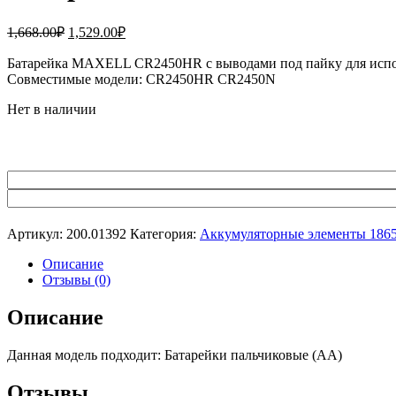
Первоначальная
Текущая
1,668.00
₽
1,529.00
₽
цена
цена:
составляла
Батарейка MAXELL CR2450HR с выводами под пайку для использ
1,529.00₽.
Совместимые модели: CR2450HR CR2450N
1,668.00₽.
Нет в наличии
Артикул:
200.01392
Категория:
Аккумуляторные элементы 186
Описание
Отзывы (0)
Описание
Данная модель подходит: Батарейки пальчиковые (AA)
Отзывы