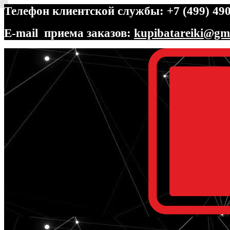
Телефон клиентской службы: +7 (499) 490
E-mail приема заказов:
kupibatareiki@gm
Перейти
Перейти
к
к
навигации
содержимому