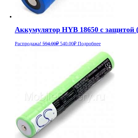
Аккумулятор HYB 18650 с защитой (
Первоначальная
Текущая
Распродажа!
594.00
₽
540.00
₽
Подробнее
цена
цена:
составляла
540.00₽.
594.00₽.