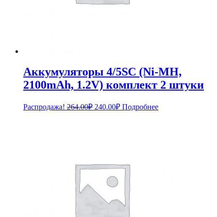
Аккумуляторы 4/5SC (Ni-MH,
2100mAh, 1.2V) комплект 2 штуки
Первоначальная
Текущая
Распродажа!
264.00
₽
240.00
₽
Подробнее
цена
цена:
составляла
240.00₽.
264.00₽.