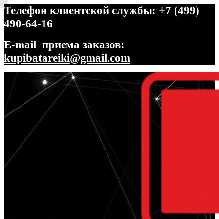
Телефон клиентской службы: +7 (499)
490-64-16
E-mail приема заказов:
kupibatareiki@gmail.com
Перейти
Перейти
к
к
навигации
содержимому