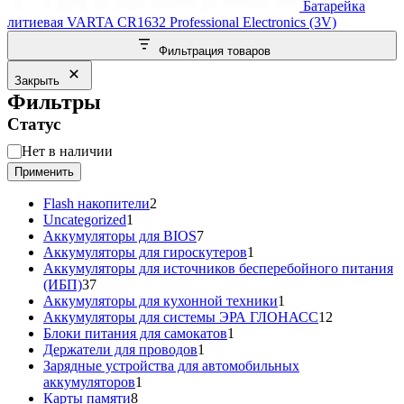
Батарейка
литиевая VARTA CR1632 Professional Electronics (3V)
Фильтрация товаров
Закрыть
Фильтры
Статус
Статус
Нет в наличии
Применить
2
Flash накопители
2
1
товара
Uncategorized
1
товар
7
Аккумуляторы для BIOS
7
товаров
1
Аккумуляторы для гироскутеров
1
товар
Аккумуляторы для источников бесперебойного питания
37
(ИБП)
37
товаров
1
Аккумуляторы для кухонной техники
1
товар
12
Аккумуляторы для системы ЭРА ГЛОНАСС
12
1
товаров
Блоки питания для самокатов
1
1
товар
Держатели для проводов
1
товар
Зарядные устройства для автомобильных
1
аккумуляторов
1
8
товар
Карты памяти
8