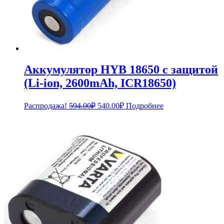
Аккумулятор HYB 18650 с защитой
(Li-ion, 2600mAh, ICR18650)
Первоначальная
Текущая
Распродажа!
594.00
₽
540.00
₽
Подробнее
цена
цена:
составляла
540.00₽.
594.00₽.