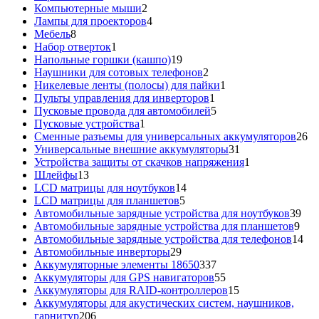
товаров
2
Компьютерные мыши
2
товара
4
Лампы для проекторов
4
8
товара
Мебель
8
товаров
1
Набор отверток
1
товар
19
Напольные горшки (кашпо)
19
товаров
2
Наушники для сотовых телефонов
2
товара
1
Никелевые ленты (полосы) для пайки
1
1
товар
Пульты управления для инверторов
1
товар
5
Пусковые провода для автомобилей
5
1
товаров
Пусковые устройства
1
товар
26
Сменные разъемы для универсальных аккумуляторов
26
31
то
Универсальные внешние аккумуляторы
31
товар
1
Устройства защиты от скачков напряжения
1
13
товар
Шлейфы
13
товаров
14
LCD матрицы для ноутбуков
14
5
товаров
LCD матрицы для планшетов
5
товаров
39
Автомобильные зарядные устройства для ноутбуков
39
9
тов
Автомобильные зарядные устройства для планшетов
9
тов
14
Автомобильные зарядные устройства для телефонов
14
29
то
Автомобильные инверторы
29
товаров
337
Аккумуляторные элементы 18650
337
товаров
55
Аккумуляторы для GPS навигаторов
55
товаров
15
Аккумуляторы для RAID-контроллеров
15
товаров
Аккумуляторы для акустических систем, наушников,
206
гарнитур
206