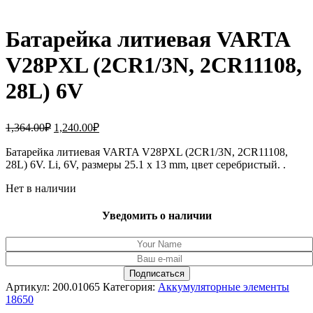
Батарейка литиевая VARTA
V28PXL (2CR1/3N, 2CR11108,
28L) 6V
Первоначальная
Текущая
1,364.00
₽
1,240.00
₽
цена
цена:
составляла
Батарейка литиевая VARTA V28PXL (2CR1/3N, 2CR11108,
1,240.00₽.
28L) 6V. Li, 6V, размеры 25.1 x 13 mm, цвет серебристый. .
1,364.00₽.
Нет в наличии
Уведомить о наличии
Артикул:
200.01065
Категория:
Аккумуляторные элементы
18650