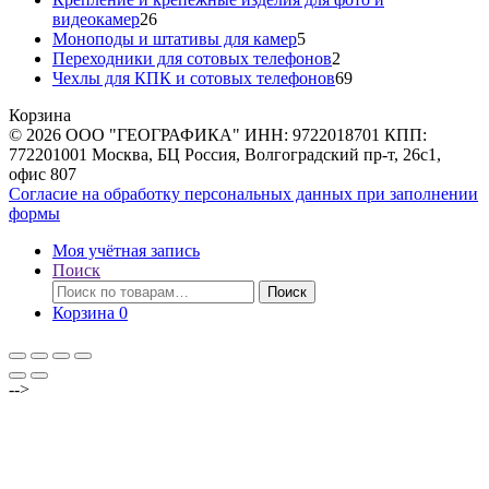
26
видеокамер
26
товаров
5
Моноподы и штативы для камер
5
товаров
2
Переходники для сотовых телефонов
2
товара
69
Чехлы для КПК и сотовых телефонов
69
товаров
Корзина
© 2026 ООО "ГЕОГРАФИКА" ИНН: 9722018701 КПП:
772201001 Москва, БЦ Россия, Волгоградский пр-т, 26с1,
офис 807
Согласие на обработку персональных данных при заполнении
формы
Моя учётная запись
Поиск
Искать:
Поиск
Корзина
0
-->