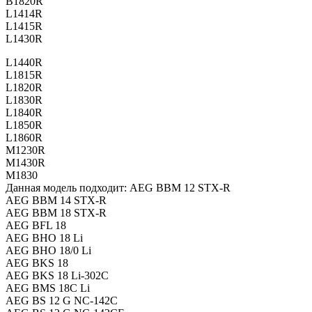
B1820R
L1414R
L1415R
L1430R
L1440R
L1815R
L1820R
L1830R
L1840R
L1850R
L1860R
M1230R
M1430R
M1830
Данная модель подходит: AEG BBM 12 STX-R
AEG BBM 14 STX-R
AEG BBM 18 STX-R
AEG BFL 18
AEG BHO 18 Li
AEG BHO 18/0 Li
AEG BKS 18
AEG BKS 18 Li-302C
AEG BMS 18C Li
AEG BS 12 G NC-142C