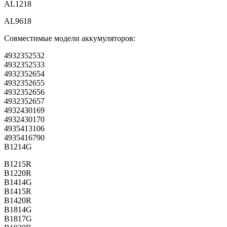
AL1218
AL9618
Совместимые модели аккумуляторов:
4932352532
4932352533
4932352654
4932352655
4932352656
4932352657
4932430169
4932430170
4935413106
4935416790
B1214G
B1215R
B1220R
B1414G
B1415R
B1420R
B1814G
B1817G