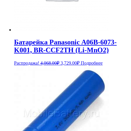
Батарейка Panasonic A06B-6073-
K001, BR-CCF2TH (Li-MnO2)
Первоначальная
Текущая
Распродажа!
4,068.00
₽
3,729.00
₽
Подробнее
цена
цена:
составляла
3,729.00₽.
4,068.00₽.