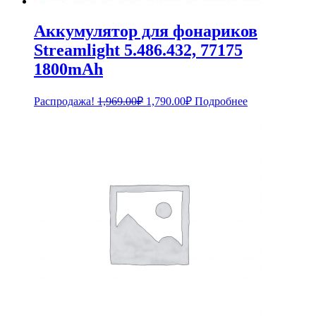
Аккумулятор для фонариков
Streamlight 5.486.432, 77175
1800mAh
Первоначальная
Текущая
Распродажа!
1,969.00
₽
1,790.00
₽
Подробнее
цена
цена:
составляла
1,790.00₽.
1,969.00₽.