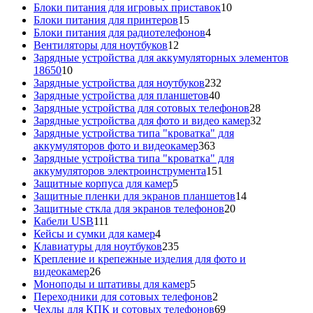
товаров
10
Блоки питания для игровых приставок
10
15
товаров
Блоки питания для принтеров
15
товаров
4
Блоки питания для радиотелефонов
4
12
товара
Вентиляторы для ноутбуков
12
товаров
Зарядные устройства для аккумуляторных элементов
10
18650
10
товаров
232
Зарядные устройства для ноутбуков
232
40
товара
Зарядные устройства для планшетов
40
товаров
28
Зарядные устройства для сотовых телефонов
28
товаров
32
Зарядные устройства для фото и видео камер
32
товара
Зарядные устройства типа "кроватка" для
363
аккумуляторов фото и видеокамер
363
товара
Зарядные устройства типа "кроватка" для
151
аккумуляторов электроинструмента
151
5
товар
Защитные корпуса для камер
5
товаров
14
Защитные пленки для экранов планшетов
14
20
товаров
Защитные сткла для экранов телефонов
20
111
товаров
Кабели USB
111
товаров
4
Кейсы и сумки для камер
4
товара
235
Клавиатуры для ноутбуков
235
товаров
Крепление и крепежные изделия для фото и
26
видеокамер
26
товаров
5
Моноподы и штативы для камер
5
товаров
2
Переходники для сотовых телефонов
2
товара
69
Чехлы для КПК и сотовых телефонов
69