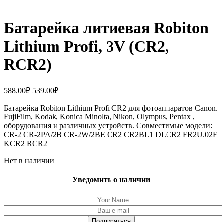
Батарейка литиевая Robiton
Lithium Profi, 3V (CR2,
RCR2)
Первоначальная
Текущая
588.00
₽
539.00
₽
цена
цена:
составляла
Батарейка Robiton Lithium Profi CR2 для фотоаппаратов Canon,
539.00₽.
FujiFilm, Kodak, Konica Minolta, Nikon, Olympus, Pentax ,
588.00₽.
оборудования и различных устройств. Совместимые модели:
CR-2 CR-2PA/2B CR-2W/2BE CR2 CR2BL1 DLCR2 FR2U.02F
KCR2 RCR2
Нет в наличии
Уведомить о наличии