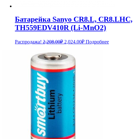
Батарейка Sanyo CR8.L, CR8.LHC,
TH559EDV410R (Li-MnO2)
Первоначальная
Текущая
Распродажа!
2,208.00
₽
2,024.00
₽
Подробнее
цена
цена:
составляла
2,024.00₽.
2,208.00₽.