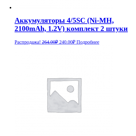
Аккумуляторы 4/5SC (Ni-MH,
2100mAh, 1.2V) комплект 2 штуки
Первоначальная
Текущая
Распродажа!
264.00
₽
240.00
₽
Подробнее
цена
цена:
составляла
240.00₽.
264.00₽.