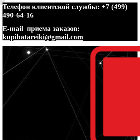
Телефон клиентской службы: +7 (499)
490-64-16
E-mail приема заказов:
kupibatareiki@gmail.com
Перейти
Перейти
к
к
навигации
содержимому