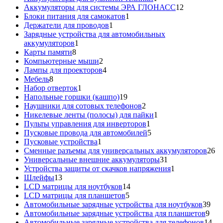
товар
12
Аккумуляторы для системы ЭРА ГЛОНАСС
12
1
товаров
Блоки питания для самокатов
1
1
товар
Держатели для проводов
1
товар
Зарядные устройства для автомобильных
1
аккумуляторов
1
8
товар
Карты памяти
8
товаров
2
Компьютерные мыши
2
товара
4
Лампы для проекторов
4
8
товара
Мебель
8
товаров
1
Набор отверток
1
товар
19
Напольные горшки (кашпо)
19
товаров
2
Наушники для сотовых телефонов
2
товара
1
Никелевые ленты (полосы) для пайки
1
1
товар
Пульты управления для инверторов
1
товар
5
Пусковые провода для автомобилей
5
1
товаров
Пусковые устройства
1
товар
26
Сменные разъемы для универсальных аккумуляторов
26
31
то
Универсальные внешние аккумуляторы
31
товар
1
Устройства защиты от скачков напряжения
1
13
товар
Шлейфы
13
товаров
14
LCD матрицы для ноутбуков
14
5
товаров
LCD матрицы для планшетов
5
товаров
39
Автомобильные зарядные устройства для ноутбуков
39
9
тов
Автомобильные зарядные устройства для планшетов
9
тов
14
Автомобильные зарядные устройства для телефонов
14