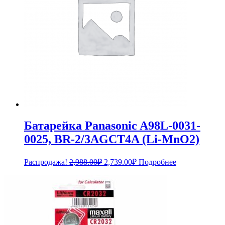
Батарейка Panasonic A98L-0031-
0025, BR-2/3AGCT4A (Li-MnO2)
Первоначальная
Текущая
Распродажа!
2,988.00
₽
2,739.00
₽
Подробнее
цена
цена:
составляла
2,739.00₽.
2,988.00₽.