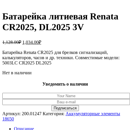
Батарейка литиевая Renata
CR2025, DL2025 3V
Первоначальная
Текущая
1,128.00
₽
1,034.00
₽
цена
цена:
составляла
Батарейка Renata CR2025 для брелков сигнализаций,
1,034.00₽.
калькуляторов, часов и др. техники. Совместимые модели:
1,128.00₽.
5003LC CR2025 DL2025
Нет в наличии
Уведомить о наличии
Артикул:
200.01247
Категория:
Аккумуляторные элементы
18650
Описание