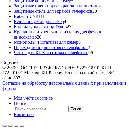
5
товар
Защитные корпуса для камер
5
товаров
14
Защитные пленки для экранов планшетов
14
20
товаров
Защитные сткла для экранов телефонов
20
111
товаров
Кабели USB
111
товаров
4
Кейсы и сумки для камер
4
товара
235
Клавиатуры для ноутбуков
235
товаров
Крепление и крепежные изделия для фото и
26
видеокамер
26
товаров
5
Моноподы и штативы для камер
5
товаров
2
Переходники для сотовых телефонов
2
товара
69
Чехлы для КПК и сотовых телефонов
69
товаров
Корзина
© 2026 ООО "ГЕОГРАФИКА" ИНН: 9722018701 КПП:
772201001 Москва, БЦ Россия, Волгоградский пр-т, 26с1,
офис 807
Согласие на обработку персональных данных при заполнении
формы
Моя учётная запись
Поиск
Искать:
Поиск
Корзина
0