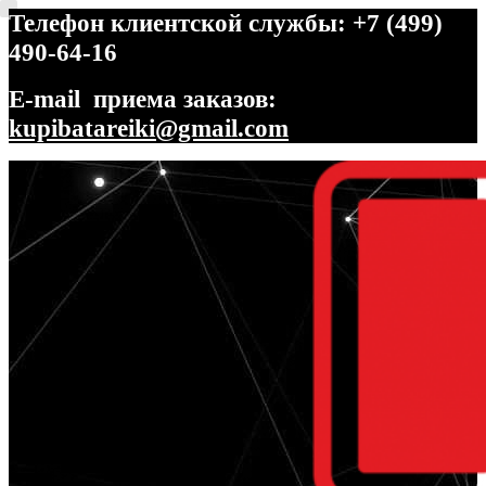
Телефон клиентской службы: +7 (499)
490-64-16
E-mail приема заказов:
kupibatareiki@gmail.com
Перейти
Перейти
к
к
навигации
содержимому