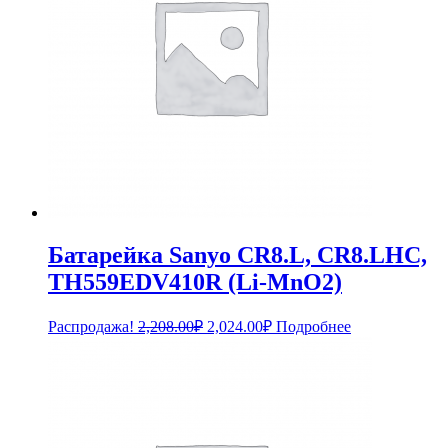
Батарейка Sanyo CR8.L, CR8.LHC,
TH559EDV410R (Li-MnO2)
Первоначальная
Текущая
Распродажа!
2,208.00
₽
2,024.00
₽
Подробнее
цена
цена:
составляла
2,024.00₽.
2,208.00₽.