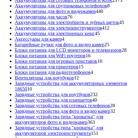
Аккумуляторы для сотовых телефонов и КПК
2173
8
товара
Аккумуляторы для спутниковых телефонов
8
440
товаров
Аккумуляторы для фото и видеокамер
440
76
товаров
Аккумуляторы для часов
76
товаров
45
Аккумуляторы для электробритв и зубных щеток
45
412
товар
Аккумуляторы для электроинструментов
412
45
товаров
Аккумуляторы для электронных книг
45
4
товаров
Аксессуары для камер
4
товара
25
Батарейные ручки для фото и видео камер
25
товаров
28
Блоки питания для LCD мониторов и телевизоров
28
16
това
Блоки питания для WiFi роутеров
16
товаров
10
Блоки питания для игровых приставок
10
15
товаров
Блоки питания для принтеров
15
товаров
4
Блоки питания для радиотелефонов
4
12
товара
Вентиляторы для ноутбуков
12
товаров
Зарядные устройства для аккумуляторных элементов
10
18650
10
товаров
232
Зарядные устройства для ноутбуков
232
40
товара
Зарядные устройства для планшетов
40
товаров
28
Зарядные устройства для сотовых телефонов
28
товаров
32
Зарядные устройства для фото и видео камер
32
товара
Зарядные устройства типа "кроватка" для
363
аккумуляторов фото и видеокамер
363
товара
Зарядные устройства типа "кроватка" для
151
аккумуляторов электроинструмента
151