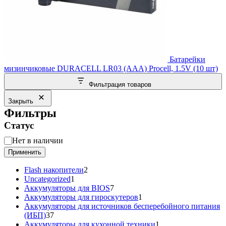
Батарейки
мизинчиковые DURACELL LR03 (AAA) Procell, 1.5V (10 шт)
Фильтрация товаров
Закрыть
Фильтры
Статус
Статус
Нет в наличии
Применить
2
Flash накопители
2
1
товара
Uncategorized
1
товар
7
Аккумуляторы для BIOS
7
товаров
1
Аккумуляторы для гироскутеров
1
товар
Аккумуляторы для источников бесперебойного питания
37
(ИБП)
37
товаров
1
Аккумуляторы для кухонной техники
1