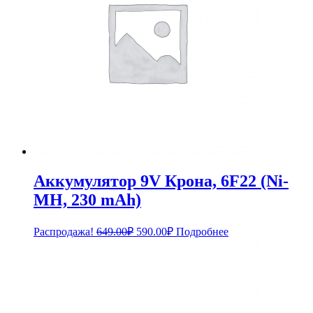
Аккумулятор 9V Крона, 6F22 (Ni-
MH, 230 mAh)
Первоначальная
Текущая
Распродажа!
649.00
₽
590.00
₽
Подробнее
цена
цена:
составляла
590.00₽.
649.00₽.