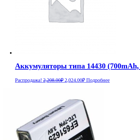
Аккумуляторы типа 14430 (700mAh, 
Первоначальная
Текущая
Распродажа!
2,208.00
₽
2,024.00
₽
Подробнее
цена
цена:
составляла
2,024.00₽.
2,208.00₽.