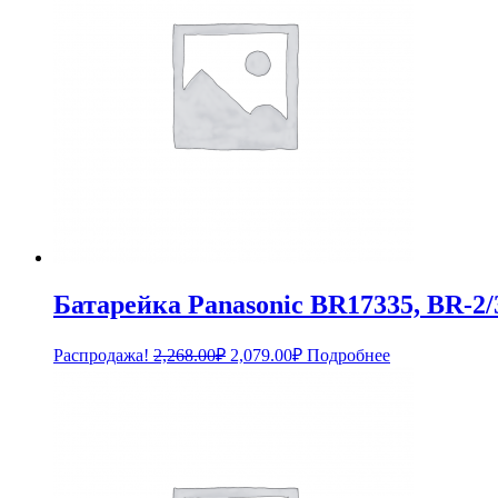
Батарейка Panasonic BR17335, BR-2
Первоначальная
Текущая
Распродажа!
2,268.00
₽
2,079.00
₽
Подробнее
цена
цена:
составляла
2,079.00₽.
2,268.00₽.