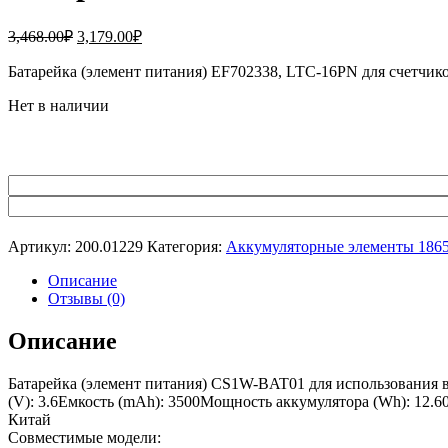
Первоначальная
Текущая
3,468.00
₽
3,179.00
₽
цена
цена:
составляла
Батарейка (элемент питания) EF702338, LTC-16PN для счетчи
3,179.00₽.
3,468.00₽.
Нет в наличии
Артикул:
200.01229
Категория:
Аккумуляторные элементы 186
Описание
Отзывы (0)
Описание
Батарейка (элемент питания) CS1W-BAT01 для использования 
(V): 3.6Емкость (mAh): 3500Мощность аккумулятора (Wh): 12.60
Китай
Совместимые модели: