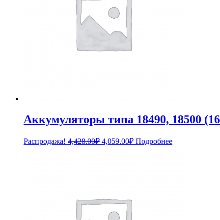
Аккумуляторы типа 18490, 18500 (16
Первоначальная
Текущая
Распродажа!
4,428.00
₽
4,059.00
₽
Подробнее
цена
цена:
составляла
4,059.00₽.
4,428.00₽.