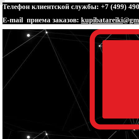
Телефон клиентской службы: +7 (499) 490
E-mail приема заказов:
kupibatareiki@gm
Перейти
Перейти
к
к
навигации
содержимому