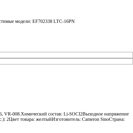
естимые модели: EF702338 LTC-16PN
006, VR-008.Химический состав: Li-SOCI2Выходное напряжение
с.): 2Цвет товара: желтыйИзготовитель: Cameron SinoСтрана: