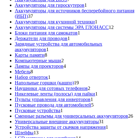
товаров
1
Аккумуляторы для гироскутеров
1
товар
Аккумуляторы для источников бесперебойного питания
37
(ИБП)
37
товаров
1
Аккумуляторы для кухонной техники
1
товар
12
Аккумуляторы для системы ЭРА ГЛОНАСС
12
1
товаров
Блоки питания для самокатов
1
1
товар
Держатели для проводов
1
товар
Зарядные устройства для автомобильных
1
аккумуляторов
1
8
товар
Карты памяти
8
товаров
2
Компьютерные мыши
2
товара
4
Лампы для проекторов
4
8
товара
Мебель
8
товаров
1
Набор отверток
1
товар
19
Напольные горшки (кашпо)
19
товаров
2
Наушники для сотовых телефонов
2
товара
1
Никелевые ленты (полосы) для пайки
1
1
товар
Пульты управления для инверторов
1
товар
5
Пусковые провода для автомобилей
5
1
товаров
Пусковые устройства
1
товар
26
Сменные разъемы для универсальных аккумуляторов
26
31
то
Универсальные внешние аккумуляторы
31
товар
1
Устройства защиты от скачков напряжения
1
13
товар
Шлейфы
13
товаров
14