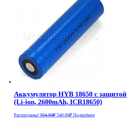
2,868.00₽.
Аккумулятор HYB 18650 с защитой
(Li-ion, 2600mAh, ICR18650)
Первоначальная
Текущая
Распродажа!
594.00
₽
540.00
₽
Подробнее
цена
цена:
составляла
540.00₽.