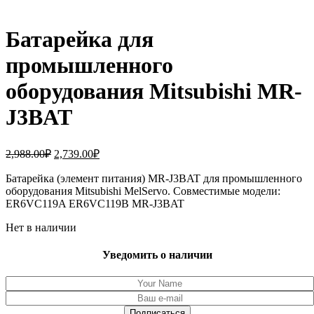
Батарейка для
промышленного
оборудования Mitsubishi MR-
J3BAT
Первоначальная
Текущая
2,988.00
₽
2,739.00
₽
цена
цена:
составляла
Батарейка (элемент питания) MR-J3BAT для промышленного
2,739.00₽.
оборудования Mitsubishi MelServo. Совместимые модели:
2,988.00₽.
ER6VC119A ER6VC119B MR-J3BAT
Нет в наличии
Уведомить о наличии