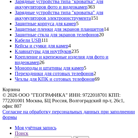
товара
Зарядные устройства типа "кроватка" для
363
аккумуляторов фото и видеокамер
363
товара
Зарядные устройства типа "кроватка" для
151
аккумуляторов электроинструмента
151
5
товар
Защитные корпуса для камер
5
товаров
14
Защитные пленки для экранов планшетов
14
20
товаров
Защитные сткла для экранов телефонов
20
111
товаров
Кабели USB
111
товаров
4
Кейсы и сумки для камер
4
товара
235
Клавиатуры для ноутбуков
235
товаров
Крепление и крепежные изделия для фото и
26
видеокамер
26
товаров
5
Моноподы и штативы для камер
5
товаров
2
Переходники для сотовых телефонов
2
товара
69
Чехлы для КПК и сотовых телефонов
69
товаров
Корзина
© 2026 ООО "ГЕОГРАФИКА" ИНН: 9722018701 КПП:
772201001 Москва, БЦ Россия, Волгоградский пр-т, 26с1,
офис 807
Согласие на обработку персональных данных при заполнении
формы
Моя учётная запись
Поиск