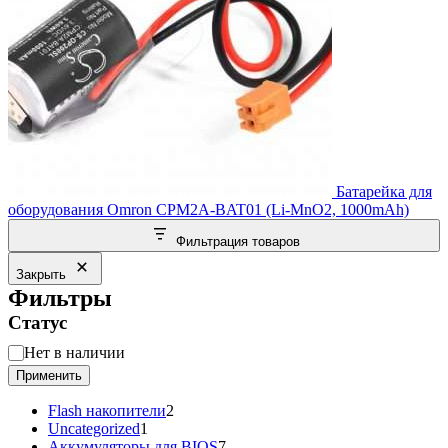
Батарейка для
оборудования Omron CPM2A-BAT01 (Li-MnO2, 1000mAh)
Фильтрация товаров
Закрыть
Фильтры
Статус
Статус
Нет в наличии
Применить
2
Flash накопители
2
1
товара
Uncategorized
1
товар
7
Аккумуляторы для BIOS
7