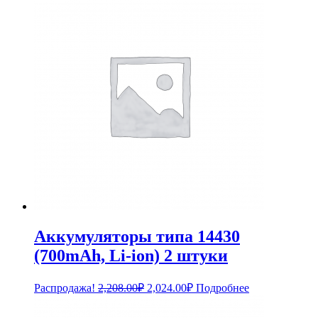
Аккумуляторы типа 14430
(700mAh, Li-ion) 2 штуки
Первоначальная
Текущая
Распродажа!
2,208.00
₽
2,024.00
₽
Подробнее
цена
цена:
составляла
2,024.00₽.