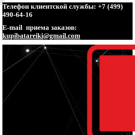
Телефон клиентской службы: +7 (499)
490-64-16
E-mail приема заказов:
kupibatareiki@gmail.com
Перейти
Перейти
к
к
навигации
содержимому