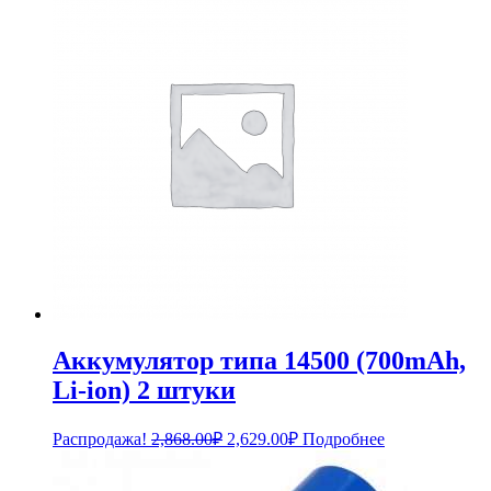
2,208.00₽.
Аккумулятор типа 14500 (700mAh,
Li-ion) 2 штуки
Первоначальная
Текущая
Распродажа!
2,868.00
₽
2,629.00
₽
Подробнее
цена
цена:
составляла
2,629.00₽.