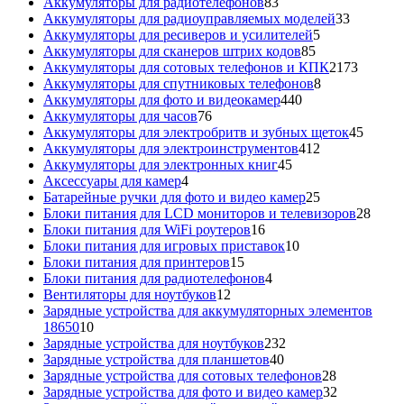
товара
83
Аккумуляторы для радиотелефонов
83
товара
33
Аккумуляторы для радиоуправляемых моделей
33
5
товара
Аккумуляторы для ресиверов и усилителей
5
85
товаров
Аккумуляторы для сканеров штрих кодов
85
товаров
2173
Аккумуляторы для сотовых телефонов и КПК
2173
8
товара
Аккумуляторы для спутниковых телефонов
8
440
товаров
Аккумуляторы для фото и видеокамер
440
76
товаров
Аккумуляторы для часов
76
товаров
45
Аккумуляторы для электробритв и зубных щеток
45
412
товар
Аккумуляторы для электроинструментов
412
45
товаров
Аккумуляторы для электронных книг
45
4
товаров
Аксессуары для камер
4
товара
25
Батарейные ручки для фото и видео камер
25
товаров
28
Блоки питания для LCD мониторов и телевизоров
28
16
това
Блоки питания для WiFi роутеров
16
товаров
10
Блоки питания для игровых приставок
10
15
товаров
Блоки питания для принтеров
15
товаров
4
Блоки питания для радиотелефонов
4
12
товара
Вентиляторы для ноутбуков
12
товаров
Зарядные устройства для аккумуляторных элементов
10
18650
10
товаров
232
Зарядные устройства для ноутбуков
232
40
товара
Зарядные устройства для планшетов
40
товаров
28
Зарядные устройства для сотовых телефонов
28
товаров
32
Зарядные устройства для фото и видео камер
32