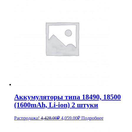
3,588.00₽.
Аккумуляторы типа 18490, 18500
(1600mAh, Li-ion) 2 штуки
Первоначальная
Текущая
Распродажа!
4,428.00
₽
4,059.00
₽
Подробнее
цена
цена:
составляла
4,059.00₽.