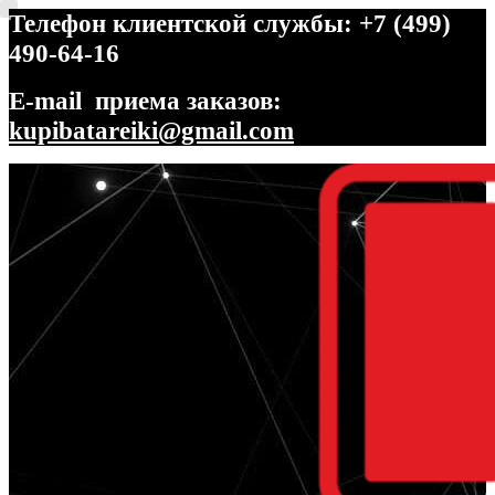
Телефон клиентской службы: +7 (499)
490-64-16
E-mail приема заказов:
kupibatareiki@gmail.com
Перейти
Перейти
к
к
навигации
содержимому