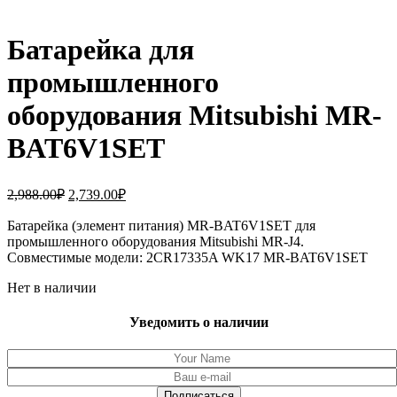
Батарейка для
промышленного
оборудования Mitsubishi MR-
BAT6V1SET
Первоначальная
Текущая
2,988.00
₽
2,739.00
₽
цена
цена:
составляла
Батарейка (элемент питания) MR-BAT6V1SET для
2,739.00₽.
промышленного оборудования Mitsubishi MR-J4.
2,988.00₽.
Совместимые модели: 2CR17335A WK17 MR-BAT6V1SET
Нет в наличии
Уведомить о наличии