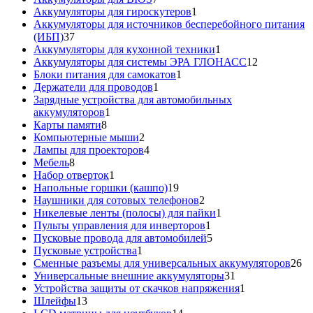
товаров
1
Аккумуляторы для гироскутеров
1
товар
Аккумуляторы для источников бесперебойного питания
37
(ИБП)
37
товаров
1
Аккумуляторы для кухонной техники
1
товар
12
Аккумуляторы для системы ЭРА ГЛОНАСС
12
1
товаров
Блоки питания для самокатов
1
1
товар
Держатели для проводов
1
товар
Зарядные устройства для автомобильных
1
аккумуляторов
1
8
товар
Карты памяти
8
товаров
2
Компьютерные мыши
2
товара
4
Лампы для проекторов
4
8
товара
Мебель
8
товаров
1
Набор отверток
1
товар
19
Напольные горшки (кашпо)
19
товаров
2
Наушники для сотовых телефонов
2
товара
1
Никелевые ленты (полосы) для пайки
1
1
товар
Пульты управления для инверторов
1
товар
5
Пусковые провода для автомобилей
5
1
товаров
Пусковые устройства
1
товар
26
Сменные разъемы для универсальных аккумуляторов
26
31
то
Универсальные внешние аккумуляторы
31
товар
1
Устройства защиты от скачков напряжения
1
13
товар
Шлейфы
13
товаров
14