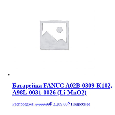
Батарейка FANUC A02B-0309-K102,
A98L-0031-0026 (Li-MnO2)
Первоначальная
Текущая
Распродажа!
3,588.00
₽
3,289.00
₽
Подробнее
цена
цена:
составляла
3,289.00₽.