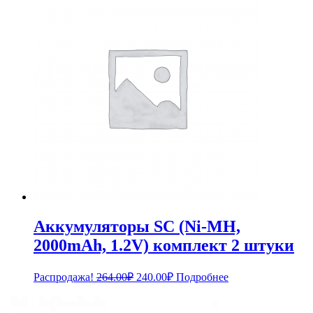
4,428.00₽.
Аккумуляторы SC (Ni-MH,
2000mAh, 1.2V) комплект 2 штуки
Первоначальная
Текущая
Распродажа!
264.00
₽
240.00
₽
Подробнее
цена
цена:
составляла
240.00₽.