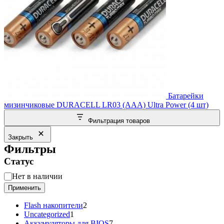
Батарейки
мизинчиковые DURACELL LR03 (AAA) Ultra Power (4 шт)
Фильтрация товаров
Закрыть
Фильтры
Статус
Статус
Нет в наличии
Применить
2
Flash накопители
2
1
товара
Uncategorized
1
товар
7
Аккумуляторы для BIOS
7