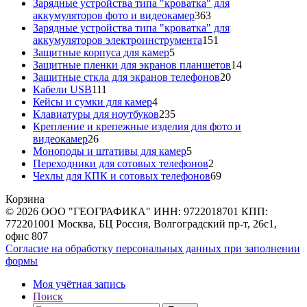
товара
Зарядные устройства типа "кроватка" для
363
аккумуляторов фото и видеокамер
363
товара
Зарядные устройства типа "кроватка" для
151
аккумуляторов электроинструмента
151
5
товар
Защитные корпуса для камер
5
товаров
14
Защитные пленки для экранов планшетов
14
20
товаров
Защитные сткла для экранов телефонов
20
111
товаров
Кабели USB
111
товаров
4
Кейсы и сумки для камер
4
товара
235
Клавиатуры для ноутбуков
235
товаров
Крепление и крепежные изделия для фото и
26
видеокамер
26
товаров
5
Моноподы и штативы для камер
5
товаров
2
Переходники для сотовых телефонов
2
товара
69
Чехлы для КПК и сотовых телефонов
69
товаров
Корзина
© 2026 ООО "ГЕОГРАФИКА" ИНН: 9722018701 КПП:
772201001 Москва, БЦ Россия, Волгоградский пр-т, 26с1,
офис 807
Согласие на обработку персональных данных при заполнении
формы
Моя учётная запись
Поиск