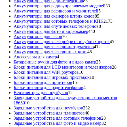
товара
83
Аккумуляторы для радиотелефонов
83
товара
33
Аккумуляторы для радиоуправляемых моделей
33
5
товара
Аккумуляторы для ресиверов и усилителей
5
85
товаров
Аккумуляторы для сканеров штрих кодов
85
товаров
2173
Аккумуляторы для сотовых телефонов и КПК
2173
8
товара
Аккумуляторы для спутниковых телефонов
8
440
товаров
Аккумуляторы для фото и видеокамер
440
76
товаров
Аккумуляторы для часов
76
товаров
45
Аккумуляторы для электробритв и зубных щеток
45
412
товар
Аккумуляторы для электроинструментов
412
45
товаров
Аккумуляторы для электронных книг
45
4
товаров
Аксессуары для камер
4
товара
25
Батарейные ручки для фото и видео камер
25
товаров
28
Блоки питания для LCD мониторов и телевизоров
28
16
това
Блоки питания для WiFi роутеров
16
товаров
10
Блоки питания для игровых приставок
10
15
товаров
Блоки питания для принтеров
15
товаров
4
Блоки питания для радиотелефонов
4
12
товара
Вентиляторы для ноутбуков
12
товаров
Зарядные устройства для аккумуляторных элементов
10
18650
10
товаров
232
Зарядные устройства для ноутбуков
232
40
товара
Зарядные устройства для планшетов
40
товаров
28
Зарядные устройства для сотовых телефонов
28
товаров
32
Зарядные устройства для фото и видео камер
32