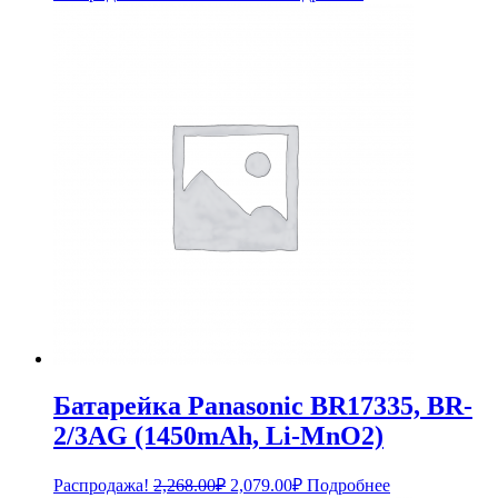
цена
цена:
составляла
190.00₽.
209.00₽.
Батарейка Panasonic BR17335, BR-
2/3AG (1450mAh, Li-MnO2)
Первоначальная
Текущая
Распродажа!
2,268.00
₽
2,079.00
₽
Подробнее