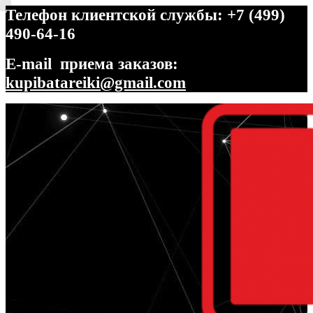
Телефон клиентской службы: +7 (499)
490-64-16
E-mail приема заказов:
kupibatareiki@gmail.com
Перейти
Перейти
к
к
навигации
содержимому