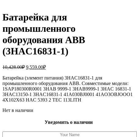
Батарейка для
промышленного
оборудования ABB
(3HAC16831-1)
Первоначальная
Текущая
10,428.00
₽
9,559.00
₽
цена
цена:
составляла
Батарейка (элемент питания) 3HAC16831-1 для
9,559.00₽.
промышленного оборудования ABB. Совместимые модели:
10,428.00₽.
1SAP180300R0001 3HAB 9999-1 3HAB9999-1 3HAC 16831-1
3HAC13150-1 3HAC16831-1 41A030BJ0001 41AO3OBJOOO1
4X102X63 HAC 5393 2 TEC 113LITH
Нет в наличии
Уведомить о наличии