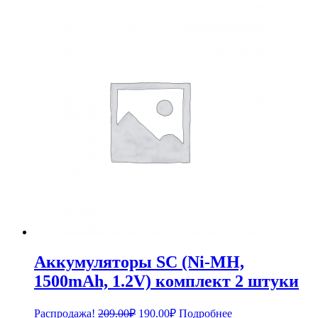
Аккумуляторы SC (Ni-MH,
1500mAh, 1.2V) комплект 2 штуки
Первоначальная
Текущая
Распродажа!
209.00
₽
190.00
₽
Подробнее