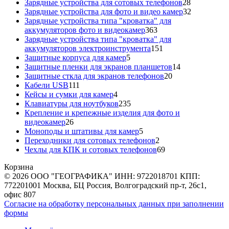
товаров
28
Зарядные устройства для сотовых телефонов
28
товаров
32
Зарядные устройства для фото и видео камер
32
товара
Зарядные устройства типа "кроватка" для
363
аккумуляторов фото и видеокамер
363
товара
Зарядные устройства типа "кроватка" для
151
аккумуляторов электроинструмента
151
5
товар
Защитные корпуса для камер
5
товаров
14
Защитные пленки для экранов планшетов
14
20
товаров
Защитные сткла для экранов телефонов
20
111
товаров
Кабели USB
111
товаров
4
Кейсы и сумки для камер
4
товара
235
Клавиатуры для ноутбуков
235
товаров
Крепление и крепежные изделия для фото и
26
видеокамер
26
товаров
5
Моноподы и штативы для камер
5
товаров
2
Переходники для сотовых телефонов
2
товара
69
Чехлы для КПК и сотовых телефонов
69
товаров
Корзина
© 2026 ООО "ГЕОГРАФИКА" ИНН: 9722018701 КПП:
772201001 Москва, БЦ Россия, Волгоградский пр-т, 26с1,
офис 807
Согласие на обработку персональных данных при заполнении
формы