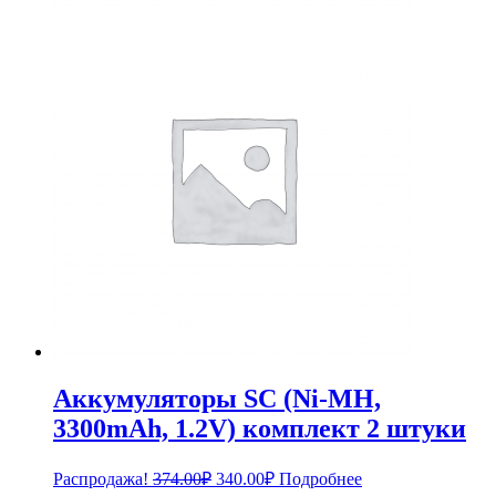
цена
цена:
составляла
2,079.00₽.
2,268.00₽.
Аккумуляторы SC (Ni-MH,
3300mAh, 1.2V) комплект 2 штуки
Первоначальная
Текущая
Распродажа!
374.00
₽
340.00
₽
Подробнее
цена
цена: