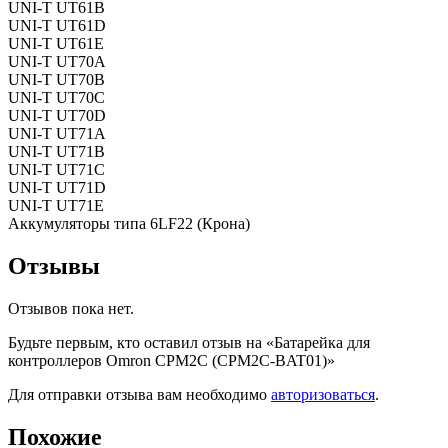
UNI-T UT61B
UNI-T UT61D
UNI-T UT61E
UNI-T UT70A
UNI-T UT70B
UNI-T UT70C
UNI-T UT70D
UNI-T UT71A
UNI-T UT71B
UNI-T UT71C
UNI-T UT71D
UNI-T UT71E
Аккумуляторы типа 6LF22 (Крона)
Отзывы
Отзывов пока нет.
Будьте первым, кто оставил отзыв на «Батарейка для
контроллеров Omron CPM2C (CPM2C-BAT01)»
Для отправки отзыва вам необходимо
авторизоваться
.
Похожие