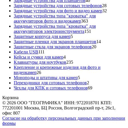
40
товара
Зарядные устройства для планшетов
40
товаров
28
Зарядные устройства для сотовых телефонов
28
товаров
32
Зарядные устройства для фото и видео камер
32
товара
Зарядные устройства типа "кроватка" для
363
аккумуляторов фото и видеокамер
363
товара
Зарядные устройства типа "кроватка" для
151
аккумуляторов электроинструмента
151
5
товар
Защитные корпуса для камер
5
товаров
14
Защитные пленки для экранов планшетов
14
20
товаров
Защитные сткла для экранов телефонов
20
111
товаров
Кабели USB
111
товаров
4
Кейсы и сумки для камер
4
товара
235
Клавиатуры для ноутбуков
235
товаров
Крепление и крепежные изделия для фото и
26
видеокамер
26
товаров
5
Моноподы и штативы для камер
5
товаров
2
Переходники для сотовых телефонов
2
товара
69
Чехлы для КПК и сотовых телефонов
69
товаров
Корзина
© 2026 ООО "ГЕОГРАФИКА" ИНН: 9722018701 КПП:
772201001 Москва, БЦ Россия, Волгоградский пр-т, 26с1,
офис 807
Согласие на обработку персональных данных при заполнении
формы