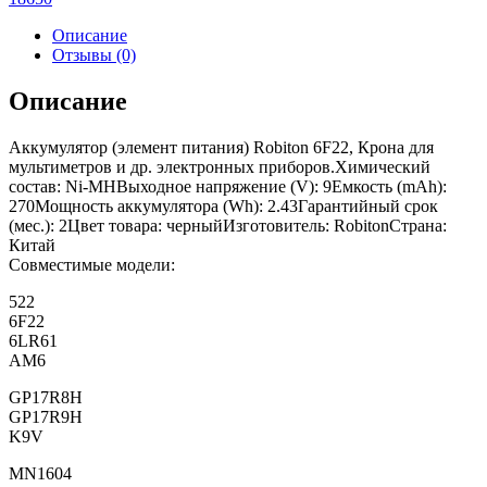
Описание
Отзывы (0)
Описание
Аккумулятор (элемент питания) Robiton 6F22, Крона для
мультиметров и др. электронных приборов.Химический
состав: Ni-MHВыходное напряжение (V): 9Емкость (mAh):
270Мощность аккумулятора (Wh): 2.43Гарантийный срок
(мес.): 2Цвет товара: черныйИзготовитель: RobitonСтрана:
Китай
Совместимые модели:
522
6F22
6LR61
AM6
GP17R8H
GP17R9H
K9V
MN1604