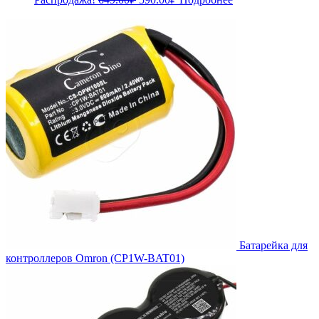
цена
цена:
составляла
590.00₽.
649.00₽.
Батарейка для
контроллеров Omron (CP1W-BAT01)