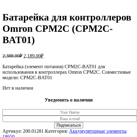
Батарейка для контроллеров
Omron CPM2C (CPM2C-
BAT01)
Первоначальная
Текущая
2,388.00
₽
2,189.00
₽
цена
цена:
составляла
Батарейка (элемент питания) CPM2C-BAT01 для
2,189.00₽.
использования в контроллерах Omron CPM2C. Совместимые
2,388.00₽.
модели: CPM2C-BAT01
Нет в наличии
Уведомить о наличии
Артикул:
200.01281
Категория:
Аккумуляторные элементы
18650