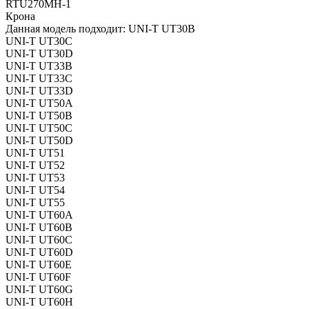
RTU270MH-1
Крона
Данная модель подходит: UNI-T UT30B
UNI-T UT30C
UNI-T UT30D
UNI-T UT33B
UNI-T UT33C
UNI-T UT33D
UNI-T UT50A
UNI-T UT50B
UNI-T UT50C
UNI-T UT50D
UNI-T UT51
UNI-T UT52
UNI-T UT53
UNI-T UT54
UNI-T UT55
UNI-T UT60A
UNI-T UT60B
UNI-T UT60C
UNI-T UT60D
UNI-T UT60E
UNI-T UT60F
UNI-T UT60G
UNI-T UT60H