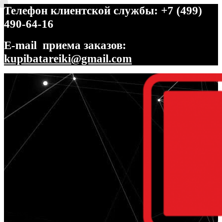
Телефон клиентской службы: +7 (499)
490-64-16
E-mail приема заказов:
kupibatareiki@gmail.com
Перейти
Перейти
к
к
навигации
содержимому