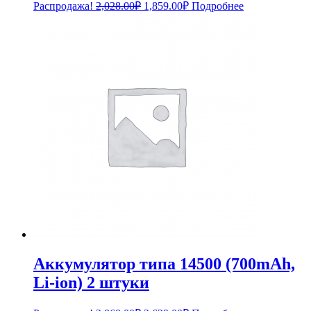
Первоначальная
Текущая
Распродажа!
2,028.00
₽
1,859.00
₽
Подробнее
цена
цена:
составляла
1,859.00₽.
2,028.00₽.
Аккумулятор типа 14500 (700mAh,
Li-ion) 2 штуки
Первоначальная
Текущая