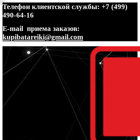
Телефон клиентской службы: +7 (499)
490-64-16
E-mail приема заказов:
kupibatareiki@gmail.com
Перейти
Перейти
к
к
навигации
содержимому