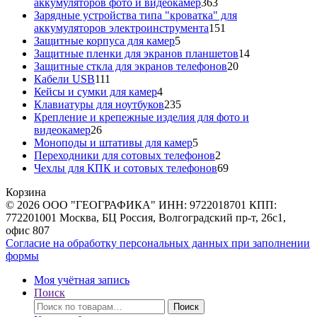
363
аккумуляторов фото и видеокамер
363
товара
Зарядные устройства типа "кроватка" для
151
аккумуляторов электроинструмента
151
5
товар
Защитные корпуса для камер
5
товаров
14
Защитные пленки для экранов планшетов
14
20
товаров
Защитные сткла для экранов телефонов
20
111
товаров
Кабели USB
111
товаров
4
Кейсы и сумки для камер
4
товара
235
Клавиатуры для ноутбуков
235
товаров
Крепление и крепежные изделия для фото и
26
видеокамер
26
товаров
5
Моноподы и штативы для камер
5
товаров
2
Переходники для сотовых телефонов
2
товара
69
Чехлы для КПК и сотовых телефонов
69
товаров
Корзина
© 2026 ООО "ГЕОГРАФИКА" ИНН: 9722018701 КПП:
772201001 Москва, БЦ Россия, Волгоградский пр-т, 26с1,
офис 807
Согласие на обработку персональных данных при заполнении
формы
Моя учётная запись
Поиск
Искать:
Поиск