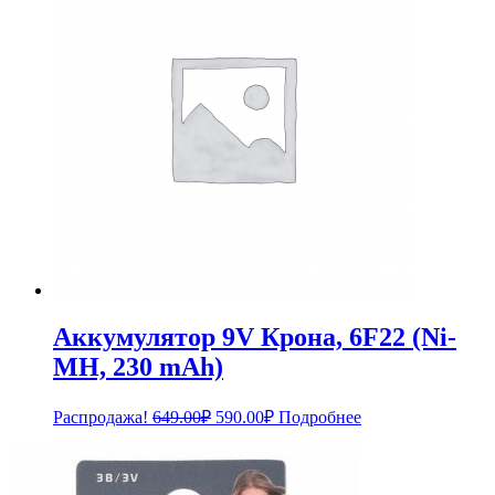
Аккумулятор 9V Крона, 6F22 (Ni-
MH, 230 mAh)
Первоначальная
Текущая
Распродажа!
649.00
₽
590.00
₽
Подробнее
цена
цена:
составляла
590.00₽.
649.00₽.