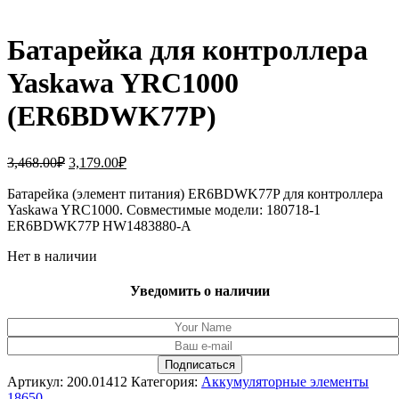
Батарейка для контроллера
Yaskawa YRC1000
(ER6BDWK77P)
Первоначальная
Текущая
3,468.00
₽
3,179.00
₽
цена
цена:
составляла
Батарейка (элемент питания) ER6BDWK77P для контроллера
3,179.00₽.
Yaskawa YRC1000. Совместимые модели: 180718-1
3,468.00₽.
ER6BDWK77P HW1483880-A
Нет в наличии
Уведомить о наличии
Артикул:
200.01412
Категория:
Аккумуляторные элементы
18650