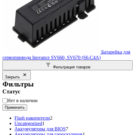
Батарейка для
сервопривода Inovance SV660, SV670 (S6-C4A)
Фильтрация товаров
Закрыть
Фильтры
Статус
Статус
Нет в наличии
Применить
2
Flash накопители
2
1
товара
Uncategorized
1
товар
7
Аккумуляторы для BIOS
7
товаров
1
Аккумуляторы для гироскутеров
1