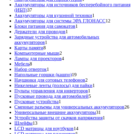
товар
Аккумуляторы для источников бесперебойного питания
37
(ИБП)
37
товаров
1
Аккумуляторы для кухонной техники
1
товар
12
Аккумуляторы для системы ЭРА ГЛОНАСС
12
1
товаров
Блоки питания для самокатов
1
1
товар
Держатели для проводов
1
товар
Зарядные устройства для автомобильных
1
аккумуляторов
1
8
товар
Карты памяти
8
товаров
2
Компьютерные мыши
2
товара
4
Лампы для проекторов
4
8
товара
Мебель
8
товаров
1
Набор отверток
1
товар
19
Напольные горшки (кашпо)
19
товаров
2
Наушники для сотовых телефонов
2
товара
1
Никелевые ленты (полосы) для пайки
1
1
товар
Пульты управления для инверторов
1
товар
5
Пусковые провода для автомобилей
5
1
товаров
Пусковые устройства
1
товар
26
Сменные разъемы для универсальных аккумуляторов
26
31
то
Универсальные внешние аккумуляторы
31
товар
1
Устройства защиты от скачков напряжения
1
13
товар
Шлейфы
13
товаров
14
LCD матрицы для ноутбуков
14
5
товаров
LCD матрицы для планшетов
5