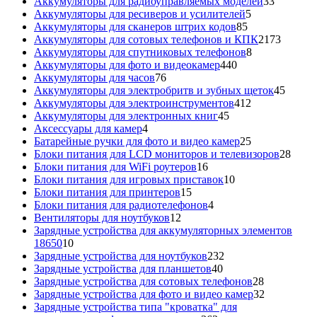
товара
33
Аккумуляторы для радиоуправляемых моделей
33
5
товара
Аккумуляторы для ресиверов и усилителей
5
85
товаров
Аккумуляторы для сканеров штрих кодов
85
товаров
2173
Аккумуляторы для сотовых телефонов и КПК
2173
8
товара
Аккумуляторы для спутниковых телефонов
8
440
товаров
Аккумуляторы для фото и видеокамер
440
76
товаров
Аккумуляторы для часов
76
товаров
45
Аккумуляторы для электробритв и зубных щеток
45
412
товар
Аккумуляторы для электроинструментов
412
45
товаров
Аккумуляторы для электронных книг
45
4
товаров
Аксессуары для камер
4
товара
25
Батарейные ручки для фото и видео камер
25
товаров
28
Блоки питания для LCD мониторов и телевизоров
28
16
това
Блоки питания для WiFi роутеров
16
товаров
10
Блоки питания для игровых приставок
10
15
товаров
Блоки питания для принтеров
15
товаров
4
Блоки питания для радиотелефонов
4
12
товара
Вентиляторы для ноутбуков
12
товаров
Зарядные устройства для аккумуляторных элементов
10
18650
10
товаров
232
Зарядные устройства для ноутбуков
232
40
товара
Зарядные устройства для планшетов
40
товаров
28
Зарядные устройства для сотовых телефонов
28
товаров
32
Зарядные устройства для фото и видео камер
32
товара
Зарядные устройства типа "кроватка" для