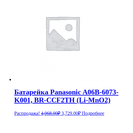
Батарейка Panasonic A06B-6073-
K001, BR-CCF2TH (Li-MnO2)
Первоначальная
Текущая
Распродажа!
4,068.00
₽
3,729.00
₽
Подробнее
цена
цена:
составляла
3,729.00₽.
4,068.00₽.