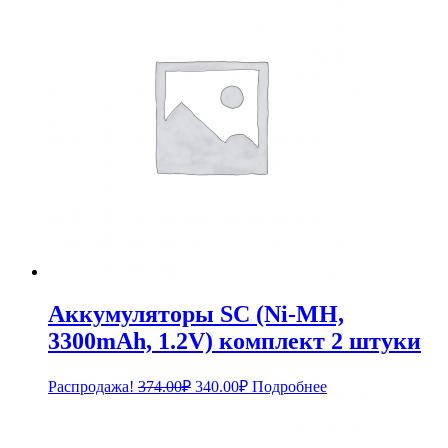
Аккумуляторы SC (Ni-MH,
3300mAh, 1.2V) комплект 2 штуки
Первоначальная
Текущая
Распродажа!
374.00
₽
340.00
₽
Подробнее
цена
цена:
составляла
340.00₽.
374.00₽.