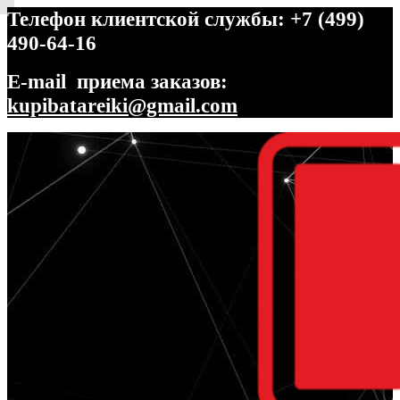
Телефон клиентской службы: +7 (499)
490-64-16
E-mail приема заказов:
kupibatareiki@gmail.com
Перейти
Перейти
к
к
навигации
содержимому