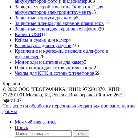
363
аккумуляторов фото и видеокамер
363
товара
Зарядные устройства типа "кроватка" для
151
аккумуляторов электроинструмента
151
5
товар
Защитные корпуса для камер
5
товаров
14
Защитные пленки для экранов планшетов
14
20
товаров
Защитные сткла для экранов телефонов
20
111
товаров
Кабели USB
111
товаров
4
Кейсы и сумки для камер
4
товара
235
Клавиатуры для ноутбуков
235
товаров
Крепление и крепежные изделия для фото и
26
видеокамер
26
товаров
5
Моноподы и штативы для камер
5
товаров
2
Переходники для сотовых телефонов
2
товара
69
Чехлы для КПК и сотовых телефонов
69
товаров
Корзина
© 2026 ООО "ГЕОГРАФИКА" ИНН: 9722018701 КПП:
772201001 Москва, БЦ Россия, Волгоградский пр-т, 26с1,
офис 807
Согласие на обработку персональных данных при заполнении
формы
Моя учётная запись
Поиск
Искать:
Поиск