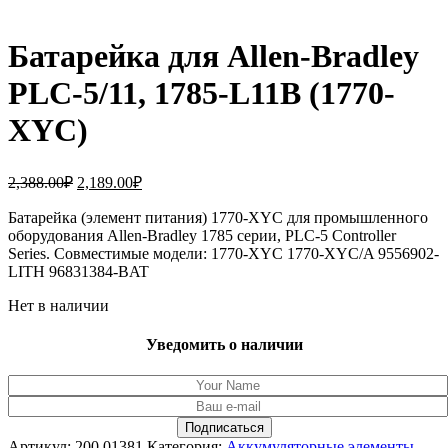
Батарейка для Allen-Bradley
PLC-5/11, 1785-L11B (1770-
XYC)
Первоначальная
Текущая
2,388.00
₽
2,189.00
₽
цена
цена:
составляла
Батарейка (элемент питания) 1770-XYC для промышленного
2,189.00₽.
оборудования Allen-Bradley 1785 серии, PLC-5 Controller
2,388.00₽.
Series. Совместимые модели: 1770-XYC 1770-XYC/A 9556902-
LITH 96831384-BAT
Нет в наличии
Уведомить о наличии
Артикул:
200.01381
Категория:
Аккумуляторные элементы