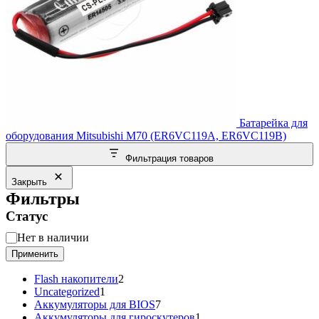
Батарейка для
оборудования Mitsubishi M70 (ER6VC119A, ER6VC119B)
Фильтрация товаров
Закрыть
Фильтры
Статус
Статус
Нет в наличии
Применить
2
Flash накопители
2
1
товара
Uncategorized
1
товар
7
Аккумуляторы для BIOS
7
товаров
1
Аккумуляторы для гироскутеров
1