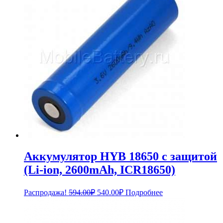
Аккумулятор HYB 18650 с защитой
(Li-ion, 2600mAh, ICR18650)
Первоначальная
Текущая
Распродажа!
594.00
₽
540.00
₽
Подробнее
цена
цена:
составляла
540.00₽.
594.00₽.