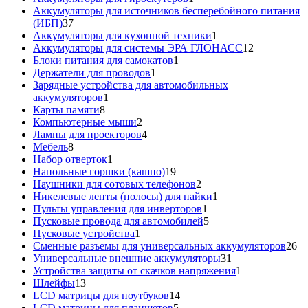
товар
Аккумуляторы для источников бесперебойного питания
37
(ИБП)
37
товаров
1
Аккумуляторы для кухонной техники
1
товар
12
Аккумуляторы для системы ЭРА ГЛОНАСС
12
1
товаров
Блоки питания для самокатов
1
1
товар
Держатели для проводов
1
товар
Зарядные устройства для автомобильных
1
аккумуляторов
1
8
товар
Карты памяти
8
товаров
2
Компьютерные мыши
2
товара
4
Лампы для проекторов
4
8
товара
Мебель
8
товаров
1
Набор отверток
1
товар
19
Напольные горшки (кашпо)
19
товаров
2
Наушники для сотовых телефонов
2
товара
1
Никелевые ленты (полосы) для пайки
1
1
товар
Пульты управления для инверторов
1
товар
5
Пусковые провода для автомобилей
5
1
товаров
Пусковые устройства
1
товар
26
Сменные разъемы для универсальных аккумуляторов
26
31
то
Универсальные внешние аккумуляторы
31
товар
1
Устройства защиты от скачков напряжения
1
13
товар
Шлейфы
13
товаров
14
LCD матрицы для ноутбуков
14
5
товаров
LCD матрицы для планшетов
5