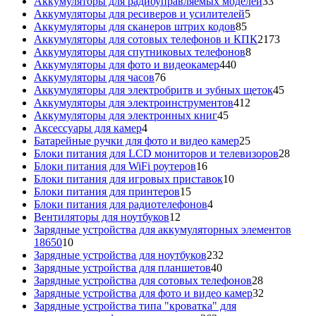
товара
33
Аккумуляторы для радиоуправляемых моделей
33
5
товара
Аккумуляторы для ресиверов и усилителей
5
85
товаров
Аккумуляторы для сканеров штрих кодов
85
товаров
2173
Аккумуляторы для сотовых телефонов и КПК
2173
8
товара
Аккумуляторы для спутниковых телефонов
8
440
товаров
Аккумуляторы для фото и видеокамер
440
76
товаров
Аккумуляторы для часов
76
товаров
45
Аккумуляторы для электробритв и зубных щеток
45
412
товар
Аккумуляторы для электроинструментов
412
45
товаров
Аккумуляторы для электронных книг
45
4
товаров
Аксессуары для камер
4
товара
25
Батарейные ручки для фото и видео камер
25
товаров
28
Блоки питания для LCD мониторов и телевизоров
28
16
това
Блоки питания для WiFi роутеров
16
товаров
10
Блоки питания для игровых приставок
10
15
товаров
Блоки питания для принтеров
15
товаров
4
Блоки питания для радиотелефонов
4
12
товара
Вентиляторы для ноутбуков
12
товаров
Зарядные устройства для аккумуляторных элементов
10
18650
10
товаров
232
Зарядные устройства для ноутбуков
232
40
товара
Зарядные устройства для планшетов
40
товаров
28
Зарядные устройства для сотовых телефонов
28
товаров
32
Зарядные устройства для фото и видео камер
32
товара
Зарядные устройства типа "кроватка" для