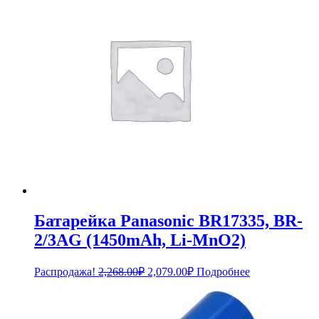
Батарейка Panasonic BR17335, BR-
2/3AG (1450mAh, Li-MnO2)
Первоначальная
Текущая
Распродажа!
2,268.00
₽
2,079.00
₽
Подробнее
цена
цена:
составляла
2,079.00₽.
2,268.00₽.