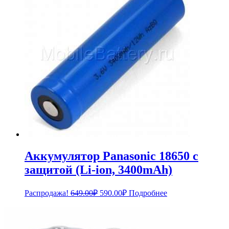
Аккумулятор Panasonic 18650 с
защитой (Li-ion, 3400mAh)
Первоначальная
Текущая
Распродажа!
649.00
₽
590.00
₽
Подробнее
цена
цена:
составляла
590.00₽.
649.00₽.