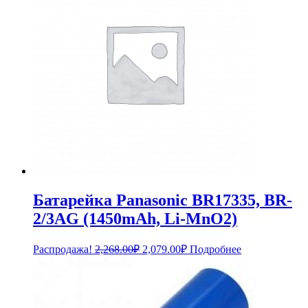
Батарейка Panasonic BR17335, BR-
2/3AG (1450mAh, Li-MnO2)
Первоначальная
Текущая
Распродажа!
2,268.00
₽
2,079.00
₽
Подробнее
цена
цена:
составляла
2,079.00₽.
2,268.00₽.