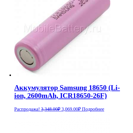
Аккумулятор Samsung 18650 (Li-
ion, 2600mAh, ICR18650-26F)
Первоначальная
Текущая
Распродажа!
3,348.00
₽
3,069.00
₽
Подробнее
цена
цена:
составляла
3,069.00₽.
3,348.00₽.