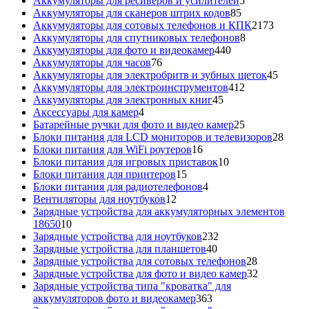
Аккумуляторы для ресиверов и усилителей
5
85
товаров
Аккумуляторы для сканеров штрих кодов
85
товаров
2173
Аккумуляторы для сотовых телефонов и КПК
2173
8
товара
Аккумуляторы для спутниковых телефонов
8
440
товаров
Аккумуляторы для фото и видеокамер
440
76
товаров
Аккумуляторы для часов
76
товаров
45
Аккумуляторы для электробритв и зубных щеток
45
412
товар
Аккумуляторы для электроинструментов
412
45
товаров
Аккумуляторы для электронных книг
45
4
товаров
Аксессуары для камер
4
товара
25
Батарейные ручки для фото и видео камер
25
товаров
28
Блоки питания для LCD мониторов и телевизоров
28
16
това
Блоки питания для WiFi роутеров
16
товаров
10
Блоки питания для игровых приставок
10
15
товаров
Блоки питания для принтеров
15
товаров
4
Блоки питания для радиотелефонов
4
12
товара
Вентиляторы для ноутбуков
12
товаров
Зарядные устройства для аккумуляторных элементов
10
18650
10
товаров
232
Зарядные устройства для ноутбуков
232
40
товара
Зарядные устройства для планшетов
40
товаров
28
Зарядные устройства для сотовых телефонов
28
товаров
32
Зарядные устройства для фото и видео камер
32
товара
Зарядные устройства типа "кроватка" для
363
аккумуляторов фото и видеокамер
363