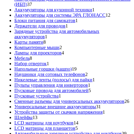
37
(ИБП)
37
товаров
1
Аккумуляторы для кухонной техники
1
товар
12
Аккумуляторы для системы ЭРА ГЛОНАСС
12
1
товаров
Блоки питания для самокатов
1
1
товар
Держатели для проводов
1
товар
Зарядные устройства для автомобильных
1
аккумуляторов
1
8
товар
Карты памяти
8
товаров
2
Компьютерные мыши
2
товара
4
Лампы для проекторов
4
8
товара
Мебель
8
товаров
1
Набор отверток
1
товар
19
Напольные горшки (кашпо)
19
товаров
2
Наушники для сотовых телефонов
2
товара
1
Никелевые ленты (полосы) для пайки
1
1
товар
Пульты управления для инверторов
1
товар
5
Пусковые провода для автомобилей
5
1
товаров
Пусковые устройства
1
товар
26
Сменные разъемы для универсальных аккумуляторов
26
31
то
Универсальные внешние аккумуляторы
31
товар
1
Устройства защиты от скачков напряжения
1
13
товар
Шлейфы
13
товаров
14
LCD матрицы для ноутбуков
14
5
товаров
LCD матрицы для планшетов
5
товаров
39
Автомобильные зарядные устройства для ноутбуков
39