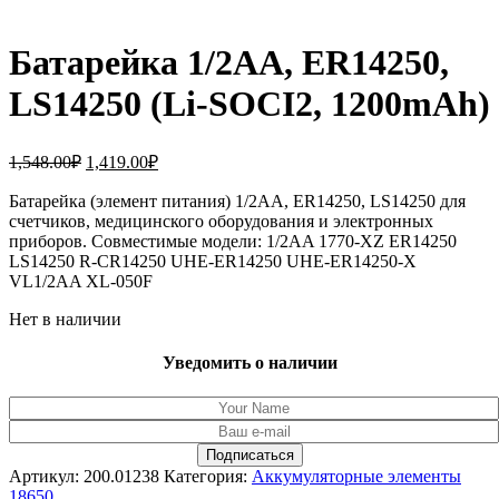
Батарейка 1/2AA, ER14250,
LS14250 (Li-SOCI2, 1200mAh)
Первоначальная
Текущая
1,548.00
₽
1,419.00
₽
цена
цена:
составляла
Батарейка (элемент питания) 1/2AA, ER14250, LS14250 для
1,419.00₽.
счетчиков, медицинского оборудования и электронных
1,548.00₽.
приборов. Совместимые модели: 1/2AA 1770-XZ ER14250
LS14250 R-CR14250 UHE-ER14250 UHE-ER14250-X
VL1/2AA XL-050F
Нет в наличии
Уведомить о наличии
Артикул:
200.01238
Категория:
Аккумуляторные элементы
18650