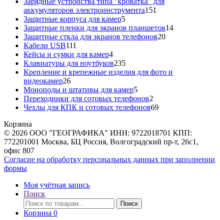
товара
Зарядные устройства типа "кроватка" для
151
аккумуляторов электроинструмента
151
5
товар
Защитные корпуса для камер
5
товаров
14
Защитные пленки для экранов планшетов
14
20
товаров
Защитные сткла для экранов телефонов
20
111
товаров
Кабели USB
111
товаров
4
Кейсы и сумки для камер
4
товара
235
Клавиатуры для ноутбуков
235
товаров
Крепление и крепежные изделия для фото и
26
видеокамер
26
товаров
5
Моноподы и штативы для камер
5
товаров
2
Переходники для сотовых телефонов
2
товара
69
Чехлы для КПК и сотовых телефонов
69
товаров
Корзина
© 2026 ООО "ГЕОГРАФИКА" ИНН: 9722018701 КПП:
772201001 Москва, БЦ Россия, Волгоградский пр-т, 26с1,
офис 807
Согласие на обработку персональных данных при заполнении
формы
Моя учётная запись
Поиск
Искать:
Поиск
Корзина
0