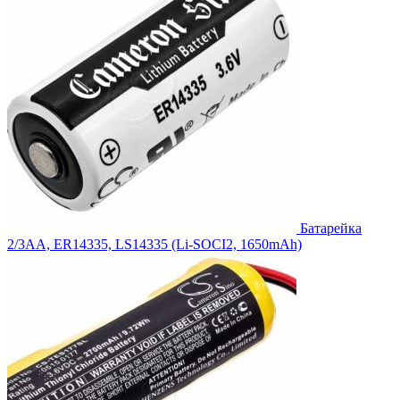
Батарейка
2/3AA, ER14335, LS14335 (Li-SOCI2, 1650mAh)