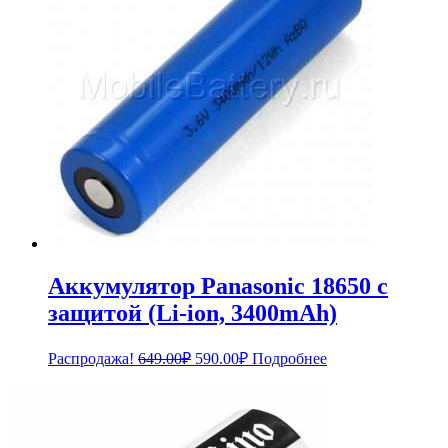
Аккумулятор Panasonic 18650 с
защитой (Li-ion, 3400mAh)
Первоначальная
Текущая
Распродажа!
649.00
₽
590.00
₽
Подробнее
цена
цена:
составляла
590.00₽.
649.00₽.