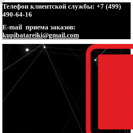
Телефон клиентской службы: +7 (499)
490-64-16
E-mail приема заказов:
kupibatareiki@gmail.com
Перейти
Перейти
к
к
навигации
содержимому