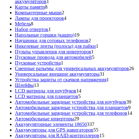
1
аккумуляторов
1
8
товар
Карты памяти
8
товаров
2
Компьютерные мыши
2
товара
4
Лампы для проекторов
4
8
товара
Мебель
8
товаров
1
Набор отверток
1
товар
19
Напольные горшки (кашпо)
19
товаров
2
Наушники для сотовых телефонов
2
товара
1
Никелевые ленты (полосы) для пайки
1
1
товар
Пульты управления для инверторов
1
товар
5
Пусковые провода для автомобилей
5
1
товаров
Пусковые устройства
1
товар
26
Сменные разъемы для универсальных аккумуляторов
26
31
то
Универсальные внешние аккумуляторы
31
товар
1
Устройства защиты от скачков напряжения
1
13
товар
Шлейфы
13
товаров
14
LCD матрицы для ноутбуков
14
5
товаров
LCD матрицы для планшетов
5
товаров
39
Автомобильные зарядные устройства для ноутбуков
39
9
тов
Автомобильные зарядные устройства для планшетов
9
тов
14
Автомобильные зарядные устройства для телефонов
14
29
то
Автомобильные инверторы
29
товаров
337
Аккумуляторные элементы 18650
337
товаров
55
Аккумуляторы для GPS навигаторов
55
товаров
15
Аккумуляторы для RAID-контроллеров
15