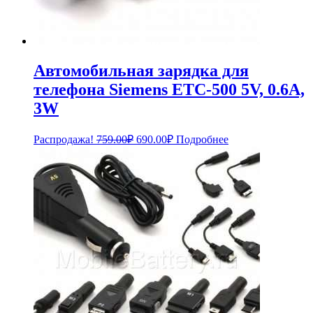
Автомобильная зарядка для
телефона Siemens ETC-500 5V, 0.6A,
3W
Первоначальная
Текущая
Распродажа!
759.00
₽
690.00
₽
Подробнее
цена
цена:
составляла
690.00₽.
759.00₽.