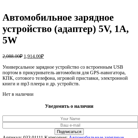
Автомобильное зарядное
устройство (адаптер) 5V, 1A,
5W
Первоначальная
Текущая
2,088.00
₽
1,914.00
₽
цена
цена:
составляла
Универсальное зарядное устройство со встроенным USB
1,914.00₽.
портом в прикуриватель автомобиля для GPS-навигатора,
2,088.00₽.
КПК, сотового телефона, игровой приставки, электронной
книги и mp3 плеера и др. устройств.
Нет в наличии
Уведомить о наличии
Артикул:
033.01111
Категория:
Автомобильные зарядные