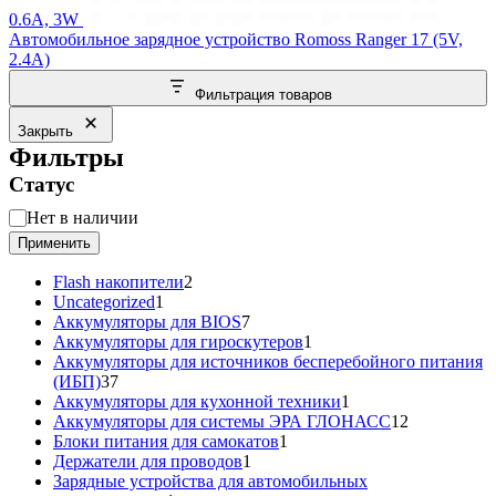
0.6A, 3W
Автомобильное зарядное устройство Romoss Ranger 17 (5V,
2.4A)
Фильтрация товаров
Закрыть
Фильтры
Статус
Статус
Нет в наличии
Применить
2
Flash накопители
2
1
товара
Uncategorized
1
товар
7
Аккумуляторы для BIOS
7
товаров
1
Аккумуляторы для гироскутеров
1
товар
Аккумуляторы для источников бесперебойного питания
37
(ИБП)
37
товаров
1
Аккумуляторы для кухонной техники
1
товар
12
Аккумуляторы для системы ЭРА ГЛОНАСС
12
1
товаров
Блоки питания для самокатов
1
1
товар
Держатели для проводов
1
товар
Зарядные устройства для автомобильных