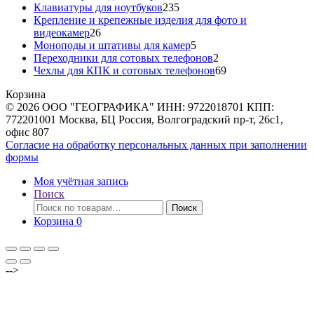
товара
235
Клавиатуры для ноутбуков
235
товаров
Крепление и крепежные изделия для фото и
26
видеокамер
26
товаров
5
Моноподы и штативы для камер
5
товаров
2
Переходники для сотовых телефонов
2
товара
69
Чехлы для КПК и сотовых телефонов
69
товаров
Корзина
© 2026 ООО "ГЕОГРАФИКА" ИНН: 9722018701 КПП:
772201001 Москва, БЦ Россия, Волгоградский пр-т, 26с1,
офис 807
Согласие на обработку персональных данных при заполнении
формы
Моя учётная запись
Поиск
Искать:
Поиск
Корзина
0
-->