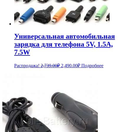
Универсальная автомобильная
зарядка для телефона 5V, 1.5A,
7.5W
Первоначальная
Текущая
Распродажа!
2,739.00
₽
2,490.00
₽
Подробнее
цена
цена:
составляла
2,490.00₽.
2,739.00₽.