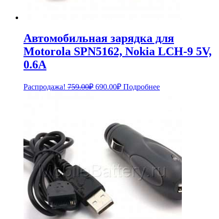
Автомобильная зарядка для
Motorola SPN5162, Nokia LCH-9 5V,
0.6A
Первоначальная
Текущая
Распродажа!
759.00
₽
690.00
₽
Подробнее
цена
цена:
составляла
690.00₽.
759.00₽.