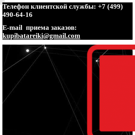
Телефон клиентской службы: +7 (499)
490-64-16
E-mail приема заказов:
kupibatareiki@gmail.com
Перейти
Перейти
к
к
навигации
содержимому