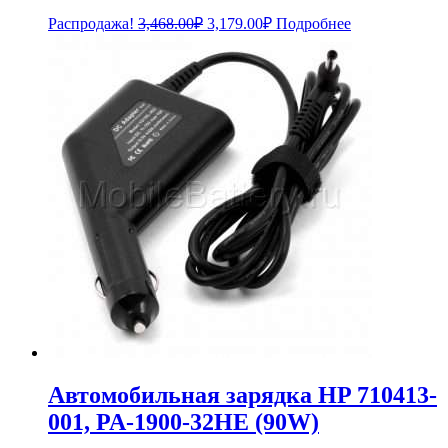
Первоначальная
Текущая
Распродажа!
3,468.00
₽
3,179.00
₽
Подробнее
цена
цена:
составляла
3,179.00₽.
3,468.00₽.
Автомобильная зарядка HP 710413-
001, PA-1900-32HE (90W)