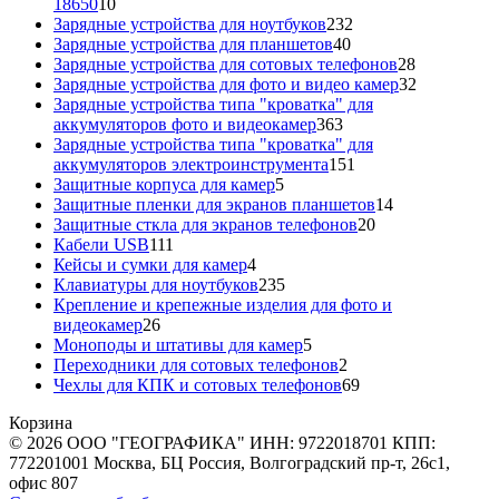
10
18650
10
товаров
232
Зарядные устройства для ноутбуков
232
40
товара
Зарядные устройства для планшетов
40
товаров
28
Зарядные устройства для сотовых телефонов
28
товаров
32
Зарядные устройства для фото и видео камер
32
товара
Зарядные устройства типа "кроватка" для
363
аккумуляторов фото и видеокамер
363
товара
Зарядные устройства типа "кроватка" для
151
аккумуляторов электроинструмента
151
5
товар
Защитные корпуса для камер
5
товаров
14
Защитные пленки для экранов планшетов
14
20
товаров
Защитные сткла для экранов телефонов
20
111
товаров
Кабели USB
111
товаров
4
Кейсы и сумки для камер
4
товара
235
Клавиатуры для ноутбуков
235
товаров
Крепление и крепежные изделия для фото и
26
видеокамер
26
товаров
5
Моноподы и штативы для камер
5
товаров
2
Переходники для сотовых телефонов
2
товара
69
Чехлы для КПК и сотовых телефонов
69
товаров
Корзина
© 2026 ООО "ГЕОГРАФИКА" ИНН: 9722018701 КПП:
772201001 Москва, БЦ Россия, Волгоградский пр-т, 26с1,
офис 807