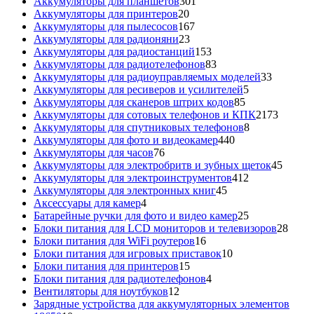
товаров
301
Аккумуляторы для планшетов
301
20
товар
Аккумуляторы для принтеров
20
товаров
167
Аккумуляторы для пылесосов
167
23
товаров
Аккумуляторы для радионяни
23
товара
153
Аккумуляторы для радиостанций
153
товара
83
Аккумуляторы для радиотелефонов
83
товара
33
Аккумуляторы для радиоуправляемых моделей
33
5
товара
Аккумуляторы для ресиверов и усилителей
5
85
товаров
Аккумуляторы для сканеров штрих кодов
85
товаров
2173
Аккумуляторы для сотовых телефонов и КПК
2173
8
товара
Аккумуляторы для спутниковых телефонов
8
440
товаров
Аккумуляторы для фото и видеокамер
440
76
товаров
Аккумуляторы для часов
76
товаров
45
Аккумуляторы для электробритв и зубных щеток
45
412
товар
Аккумуляторы для электроинструментов
412
45
товаров
Аккумуляторы для электронных книг
45
4
товаров
Аксессуары для камер
4
товара
25
Батарейные ручки для фото и видео камер
25
товаров
28
Блоки питания для LCD мониторов и телевизоров
28
16
това
Блоки питания для WiFi роутеров
16
товаров
10
Блоки питания для игровых приставок
10
15
товаров
Блоки питания для принтеров
15
товаров
4
Блоки питания для радиотелефонов
4
12
товара
Вентиляторы для ноутбуков
12
товаров
Зарядные устройства для аккумуляторных элементов