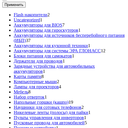
Применить
2
Flash накопители
2
1
товара
Uncategorized
1
товар
7
Аккумуляторы для BIOS
7
товаров
1
Аккумуляторы для гироскутеров
1
товар
Аккумуляторы для источников бесперебойного питания
37
(ИБП)
37
товаров
1
Аккумуляторы для кухонной техники
1
товар
12
Аккумуляторы для системы ЭРА ГЛОНАСС
12
1
товаров
Блоки питания для самокатов
1
1
товар
Держатели для проводов
1
товар
Зарядные устройства для автомобильных
1
аккумуляторов
1
8
товар
Карты памяти
8
товаров
2
Компьютерные мыши
2
товара
4
Лампы для проекторов
4
8
товара
Мебель
8
товаров
1
Набор отверток
1
товар
19
Напольные горшки (кашпо)
19
товаров
2
Наушники для сотовых телефонов
2
товара
1
Никелевые ленты (полосы) для пайки
1
1
товар
Пульты управления для инверторов
1
товар
5
Пусковые провода для автомобилей
5
1
товаров
Пусковые устройства
1