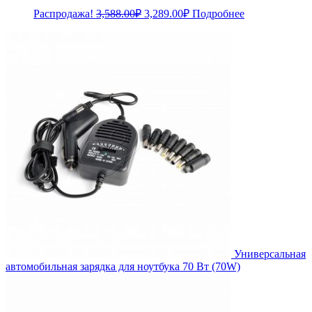
Первоначальная
Текущая
Распродажа!
3,588.00
₽
3,289.00
₽
Подробнее
цена
цена:
составляла
3,289.00₽.
3,588.00₽.
Универсальная
автомобильная зарядка для ноутбука 70 Вт (70W)