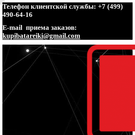
Телефон клиентской службы: +7 (499)
490-64-16
E-mail приема заказов:
kupibatareiki@gmail.com
Перейти
Перейти
к
к
навигации
содержимому