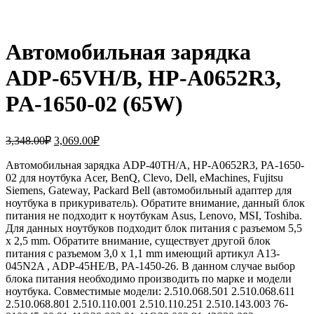
Автомобильная зарядка
ADP-65VH/B, HP-A0652R3,
PA-1650-02 (65W)
Первоначальная
Текущая
3,348.00
₽
3,069.00
₽
цена
цена:
составляла
Автомобильная зарядка ADP-40TH/A, HP-A0652R3, PA-1650-
3,069.00₽.
02 для ноутбука Acer, BenQ, Clevo, Dell, eMachines, Fujitsu
3,348.00₽.
Siemens, Gateway, Packard Bell (автомобильный адаптер для
ноутбука в прикуриватель). Обратите внимание, данный блок
питания не подходит к ноутбукам Asus, Lenovo, MSI, Toshiba.
Для данных ноутбуков подходит блок питания с разъемом 5,5
x 2,5 mm. Обратите внимание, существует другой блок
питания с разъемом 3,0 x 1,1 mm имеющий артикул A13-
045N2A , ADP-45HE/B, PA-1450-26. В данном случае выбор
блока питания необходимо производить по марке и модели
ноутбука. Совместимые модели: 2.510.068.501 2.510.068.611
2.510.068.801 2.510.110.001 2.510.110.251 2.510.143.003 76-