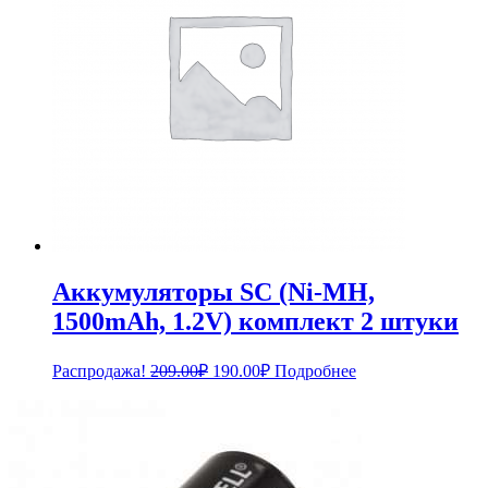
Аккумуляторы SC (Ni-MH,
1500mAh, 1.2V) комплект 2 штуки
Первоначальная
Текущая
Распродажа!
209.00
₽
190.00
₽
Подробнее
цена
цена:
составляла
190.00₽.
209.00₽.