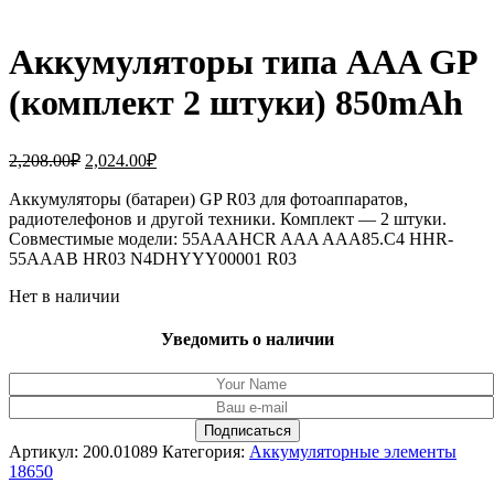
Аккумуляторы типа AAA GP
(комплект 2 штуки) 850mAh
Первоначальная
Текущая
2,208.00
₽
2,024.00
₽
цена
цена:
составляла
Аккумуляторы (батареи) GP R03 для фотоаппаратов,
2,024.00₽.
радиотелефонов и другой техники. Комплект — 2 штуки.
2,208.00₽.
Совместимые модели: 55AAAHCR AAA AAA85.C4 HHR-
55AAAB HR03 N4DHYYY00001 R03
Нет в наличии
Уведомить о наличии
Артикул:
200.01089
Категория:
Аккумуляторные элементы
18650