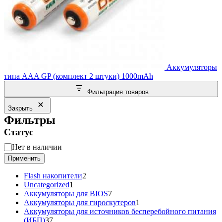
Аккумуляторы
типа AAA GP (комплект 2 штуки) 1000mAh
Фильтрация товаров
Закрыть
Фильтры
Статус
Статус
Нет в наличии
Применить
2
Flash накопители
2
1
товара
Uncategorized
1
товар
7
Аккумуляторы для BIOS
7
товаров
1
Аккумуляторы для гироскутеров
1
товар
Аккумуляторы для источников бесперебойного питания
37
(ИБП)
37