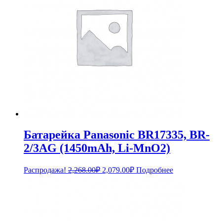
Батарейка Panasonic BR17335, BR-
2/3AG (1450mAh, Li-MnO2)
Первоначальная
Текущая
Распродажа!
2,268.00
₽
2,079.00
₽
Подробнее
цена
цена:
составляла
2,079.00₽.
2,268.00₽.