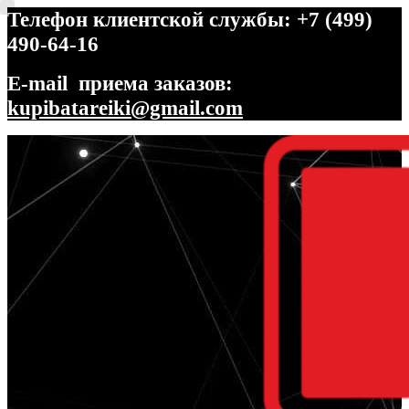
Телефон клиентской службы: +7 (499)
490-64-16
E-mail приема заказов:
kupibatareiki@gmail.com
Перейти
Перейти
к
к
навигации
содержимому