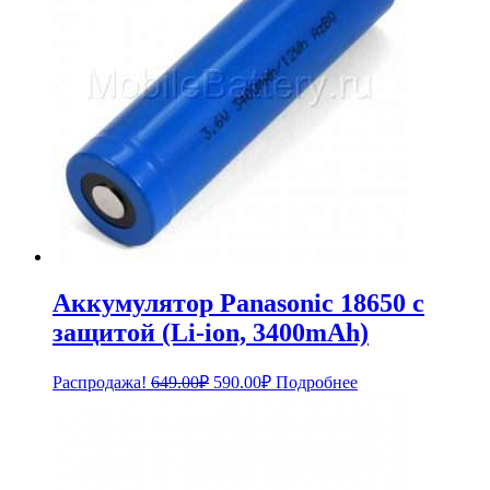
Аккумулятор Panasonic 18650 с
защитой (Li-ion, 3400mAh)
Первоначальная
Текущая
Распродажа!
649.00
₽
590.00
₽
Подробнее
цена
цена:
составляла
590.00₽.
649.00₽.