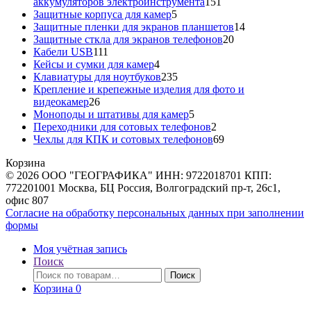
151
аккумуляторов электроинструмента
151
5
товар
Защитные корпуса для камер
5
товаров
14
Защитные пленки для экранов планшетов
14
20
товаров
Защитные сткла для экранов телефонов
20
111
товаров
Кабели USB
111
товаров
4
Кейсы и сумки для камер
4
товара
235
Клавиатуры для ноутбуков
235
товаров
Крепление и крепежные изделия для фото и
26
видеокамер
26
товаров
5
Моноподы и штативы для камер
5
товаров
2
Переходники для сотовых телефонов
2
товара
69
Чехлы для КПК и сотовых телефонов
69
товаров
Корзина
© 2026 ООО "ГЕОГРАФИКА" ИНН: 9722018701 КПП:
772201001 Москва, БЦ Россия, Волгоградский пр-т, 26с1,
офис 807
Согласие на обработку персональных данных при заполнении
формы
Моя учётная запись
Поиск
Искать:
Поиск
Корзина
0