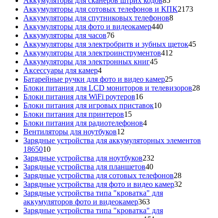
Аккумуляторы для сканеров штрих кодов
85
товаров
2173
Аккумуляторы для сотовых телефонов и КПК
2173
8
товара
Аккумуляторы для спутниковых телефонов
8
440
товаров
Аккумуляторы для фото и видеокамер
440
76
товаров
Аккумуляторы для часов
76
товаров
45
Аккумуляторы для электробритв и зубных щеток
45
412
товар
Аккумуляторы для электроинструментов
412
45
товаров
Аккумуляторы для электронных книг
45
4
товаров
Аксессуары для камер
4
товара
25
Батарейные ручки для фото и видео камер
25
товаров
28
Блоки питания для LCD мониторов и телевизоров
28
16
това
Блоки питания для WiFi роутеров
16
товаров
10
Блоки питания для игровых приставок
10
15
товаров
Блоки питания для принтеров
15
товаров
4
Блоки питания для радиотелефонов
4
12
товара
Вентиляторы для ноутбуков
12
товаров
Зарядные устройства для аккумуляторных элементов
10
18650
10
товаров
232
Зарядные устройства для ноутбуков
232
40
товара
Зарядные устройства для планшетов
40
товаров
28
Зарядные устройства для сотовых телефонов
28
товаров
32
Зарядные устройства для фото и видео камер
32
товара
Зарядные устройства типа "кроватка" для
363
аккумуляторов фото и видеокамер
363
товара
Зарядные устройства типа "кроватка" для