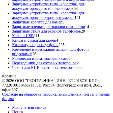
товара
Зарядные устройства типа "кроватка" для
363
аккумуляторов фото и видеокамер
363
товара
Зарядные устройства типа "кроватка" для
151
аккумуляторов электроинструмента
151
5
товар
Защитные корпуса для камер
5
товаров
14
Защитные пленки для экранов планшетов
14
20
товаров
Защитные сткла для экранов телефонов
20
111
товаров
Кабели USB
111
товаров
4
Кейсы и сумки для камер
4
товара
235
Клавиатуры для ноутбуков
235
товаров
Крепление и крепежные изделия для фото и
26
видеокамер
26
товаров
5
Моноподы и штативы для камер
5
товаров
2
Переходники для сотовых телефонов
2
товара
69
Чехлы для КПК и сотовых телефонов
69
товаров
Корзина
© 2026 ООО "ГЕОГРАФИКА" ИНН: 9722018701 КПП:
772201001 Москва, БЦ Россия, Волгоградский пр-т, 26с1,
офис 807
Согласие на обработку персональных данных при заполнении
формы
Моя учётная запись
Поиск