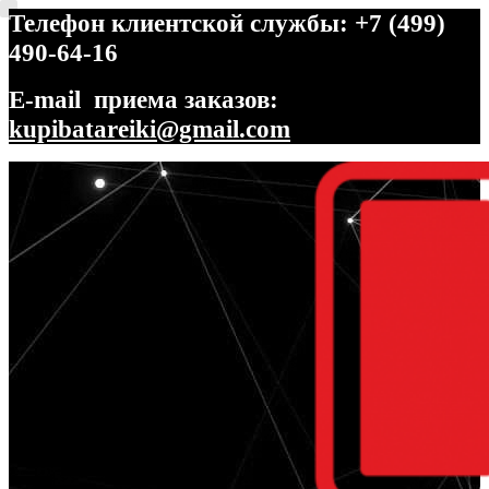
Телефон клиентской службы: +7 (499)
490-64-16
E-mail приема заказов:
kupibatareiki@gmail.com
Перейти
Перейти
к
к
навигации
содержимому