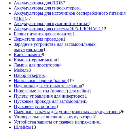
товар
7
Аккумуляторы для BIOS
7
товаров
1
Аккумуляторы для гироскутеров
1
товар
Аккумуляторы для источников бесперебойного питания
37
(ИБП)
37
товаров
1
Аккумуляторы для кухонной техники
1
товар
12
Аккумуляторы для системы ЭРА ГЛОНАСС
12
1
товаров
Блоки питания для самокатов
1
1
товар
Держатели для проводов
1
товар
Зарядные устройства для автомобильных
1
аккумуляторов
1
8
товар
Карты памяти
8
товаров
2
Компьютерные мыши
2
товара
4
Лампы для проекторов
4
8
товара
Мебель
8
товаров
1
Набор отверток
1
товар
19
Напольные горшки (кашпо)
19
товаров
2
Наушники для сотовых телефонов
2
товара
1
Никелевые ленты (полосы) для пайки
1
1
товар
Пульты управления для инверторов
1
товар
5
Пусковые провода для автомобилей
5
1
товаров
Пусковые устройства
1
товар
26
Сменные разъемы для универсальных аккумуляторов
26
31
то
Универсальные внешние аккумуляторы
31
товар
1
Устройства защиты от скачков напряжения
1
13
товар
Шлейфы
13