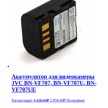
Аккумулятор для видеокамеры
JVC BN-VF707, BN-VF707U, BN-
VF707UE
Первоначальная
Текущая
Распродажа!
3,228.00
₽
2,959.00
₽
Подробнее
цена
цена: