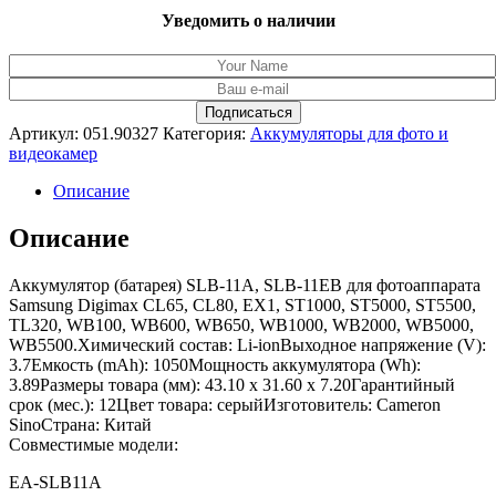
Уведомить о наличии
Артикул:
051.90327
Категория:
Аккумуляторы для фото и
видеокамер
Описание
Описание
Аккумулятор (батарея) SLB-11A, SLB-11EB для фотоаппарата
Samsung Digimax CL65, CL80, EX1, ST1000, ST5000, ST5500,
TL320, WB100, WB600, WB650, WB1000, WB2000, WB5000,
WB5500.Химический состав: Li-ionВыходное напряжение (V):
3.7Емкость (mAh): 1050Мощность аккумулятора (Wh):
3.89Размеры товара (мм): 43.10 x 31.60 x 7.20Гарантийный
срок (мес.): 12Цвет товара: серыйИзготовитель: Cameron
SinoСтрана: Китай
Совместимые модели:
EA-SLB11A