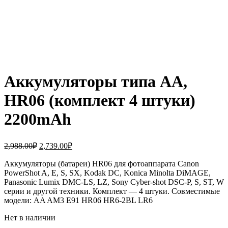
Аккумуляторы типа AA,
HR06 (комплект 4 штуки)
2200mAh
Первоначальная
Текущая
2,988.00
₽
2,739.00
₽
цена
цена:
составляла
Аккумуляторы (батареи) HR06 для фотоаппарата Canon
2,739.00₽.
PowerShot A, E, S, SX, Kodak DC, Konica Minolta DiMAGE,
2,988.00₽.
Panasonic Lumix DMC-LS, LZ, Sony Cyber-shot DSC-P, S, ST, W
серии и другой техники. Комплект — 4 штуки. Совместимые
модели: AA AM3 E91 HR06 HR6-2BL LR6
Нет в наличии