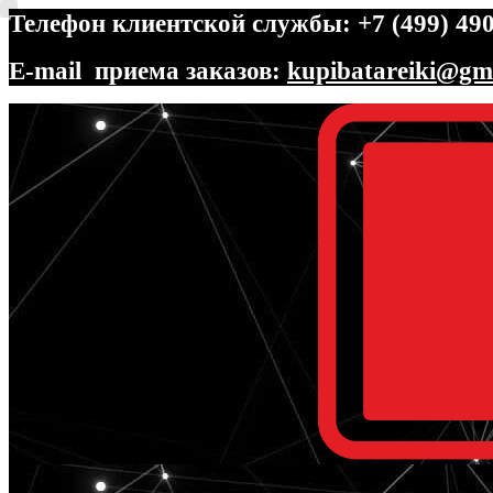
Телефон клиентской службы: +7 (499) 490
E-mail приема заказов:
kupibatareiki@gm
Перейти
Перейти
к
к
навигации
содержимому