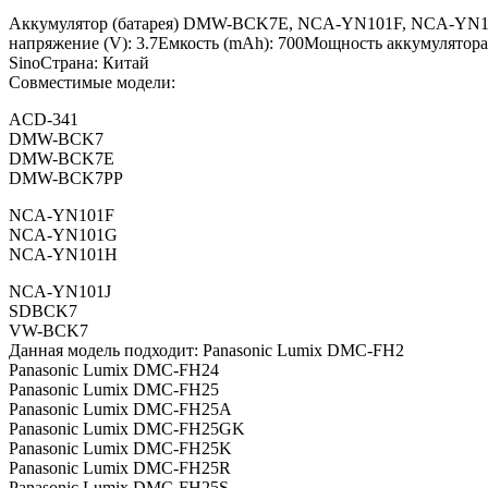
Аккумулятор (батарея) DMW-BCK7E, NCA-YN101F, NCA-YN101H 
напряжение (V): 3.7Емкость (mAh): 700Мощность аккумулятора (
SinoСтрана: Китай
Совместимые модели:
ACD-341
DMW-BCK7
DMW-BCK7E
DMW-BCK7PP
NCA-YN101F
NCA-YN101G
NCA-YN101H
NCA-YN101J
SDBCK7
VW-BCK7
Данная модель подходит: Panasonic Lumix DMC-FH2
Panasonic Lumix DMC-FH24
Panasonic Lumix DMC-FH25
Panasonic Lumix DMC-FH25A
Panasonic Lumix DMC-FH25GK
Panasonic Lumix DMC-FH25K
Panasonic Lumix DMC-FH25R
Panasonic Lumix DMC-FH25S