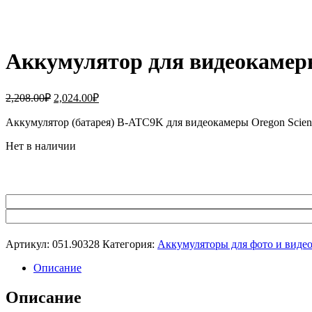
Аккумулятор для видеокамеры
Первоначальная
Текущая
2,208.00
₽
2,024.00
₽
цена
цена:
составляла
Аккумулятор (батарея) B-ATC9K для видеокамеры Oregon Scie
2,024.00₽.
2,208.00₽.
Нет в наличии
Артикул:
051.90328
Категория:
Аккумуляторы для фото и виде
Описание
Описание