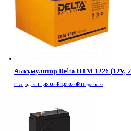
Аккумулятор Delta DTM 1226 (12V, 
Первоначальная
Текущая
Распродажа!
5,489.00
₽
4,990.00
₽
Подробнее
цена
цена:
составляла
4,990.00₽.
5,489.00₽.