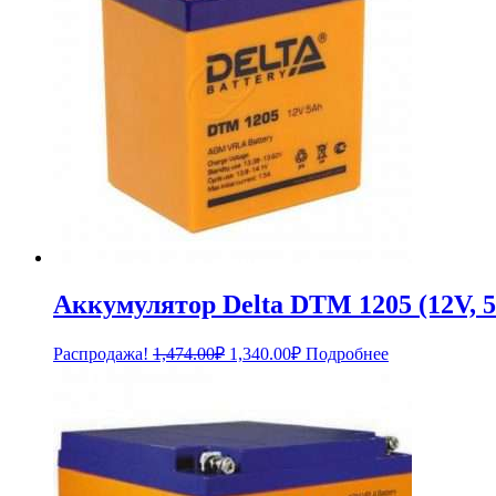
Аккумулятор Delta DTM 1205 (12V, 
Первоначальная
Текущая
Распродажа!
1,474.00
₽
1,340.00
₽
Подробнее
цена
цена:
составляла
1,340.00₽.
1,474.00₽.