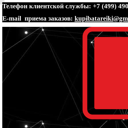
Телефон клиентской службы: +7 (499) 490
E-mail приема заказов:
kupibatareiki@gm
Перейти
Перейти
к
к
навигации
содержимому