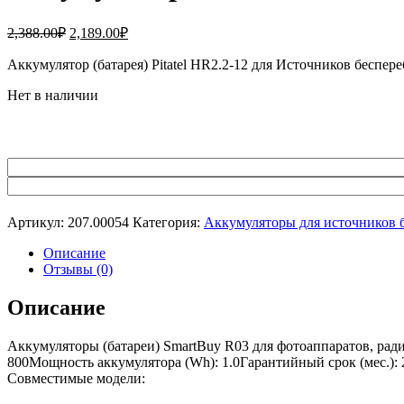
Первоначальная
Текущая
2,388.00
₽
2,189.00
₽
цена
цена:
составляла
Аккумулятор (батарея) Pitatel HR2.2-12 для Источников беспе
2,189.00₽.
2,388.00₽.
Нет в наличии
Артикул:
207.00054
Категория:
Аккумуляторы для источников 
Описание
Отзывы (0)
Описание
Аккумуляторы (батареи) SmartBuy R03 для фотоаппаратов, ра
800Мощность аккумулятора (Wh): 1.0Гарантийный срок (мес.):
Совместимые модели: