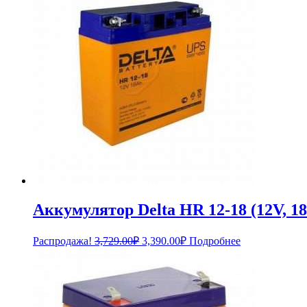
Аккумулятор Delta HR 12-18 (12V, 1
Первоначальная
Текущая
Распродажа!
3,729.00
₽
3,390.00
₽
Подробнее
цена
цена:
составляла
3,390.00₽.
3,729.00₽.