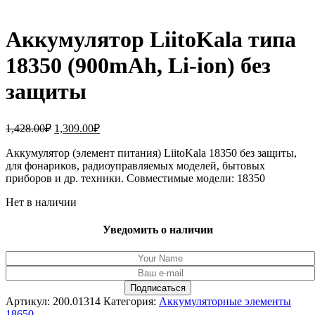
Аккумулятор LiitoKala типа
18350 (900mAh, Li-ion) без
защиты
Первоначальная
Текущая
1,428.00
₽
1,309.00
₽
цена
цена:
составляла
Аккумулятор (элемент питания) LiitoKala 18350 без защиты,
1,309.00₽.
для фонариков, радиоуправляемых моделей, бытовых
1,428.00₽.
приборов и др. техники. Совместимые модели: 18350
Нет в наличии
Уведомить о наличии
Артикул:
200.01314
Категория:
Аккумуляторные элементы
18650