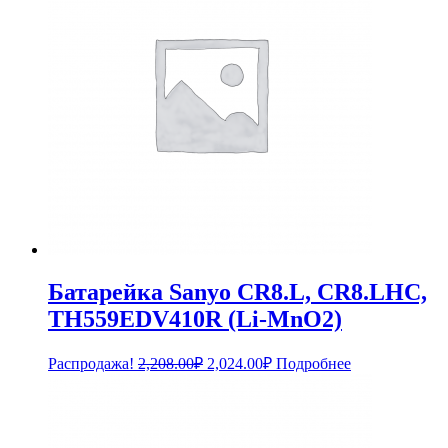
Батарейка Sanyo CR8.L, CR8.LHC,
TH559EDV410R (Li-MnO2)
Первоначальная
Текущая
Распродажа!
2,208.00
₽
2,024.00
₽
Подробнее
цена
цена:
составляла
2,024.00₽.
2,208.00₽.