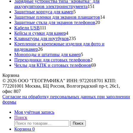
товара
Зарядные устройства типа "кроватка" для
151
аккумуляторов электроинструмента
151
5
товар
Защитные корпуса для камер
5
товаров
14
Защитные пленки для экранов планшетов
14
20
товаров
Защитные сткла для экранов телефонов
20
111
товаров
Кабели USB
111
товаров
4
Кейсы и сумки для камер
4
товара
235
Клавиатуры для ноутбуков
235
товаров
Крепление и крепежные изделия для фото и
26
видеокамер
26
товаров
5
Моноподы и штативы для камер
5
товаров
2
Переходники для сотовых телефонов
2
товара
69
Чехлы для КПК и сотовых телефонов
69
товаров
Корзина
© 2026 ООО "ГЕОГРАФИКА" ИНН: 9722018701 КПП:
772201001 Москва, БЦ Россия, Волгоградский пр-т, 26с1,
офис 807
Согласие на обработку персональных данных при заполнении
формы
Моя учётная запись
Поиск
Искать:
Поиск
Корзина
0