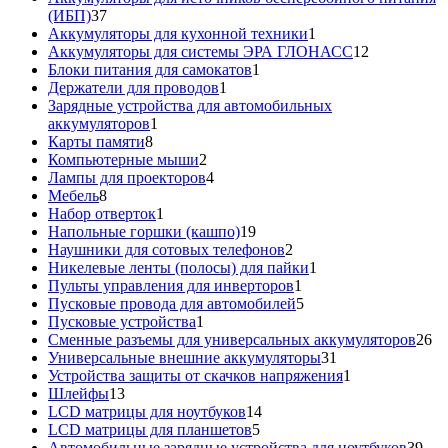
37
(ИБП)
37
товаров
1
Аккумуляторы для кухонной техники
1
товар
12
Аккумуляторы для системы ЭРА ГЛОНАСС
12
1
товаров
Блоки питания для самокатов
1
1
товар
Держатели для проводов
1
товар
Зарядные устройства для автомобильных
1
аккумуляторов
1
8
товар
Карты памяти
8
товаров
2
Компьютерные мыши
2
товара
4
Лампы для проекторов
4
8
товара
Мебель
8
товаров
1
Набор отверток
1
товар
19
Напольные горшки (кашпо)
19
товаров
2
Наушники для сотовых телефонов
2
товара
1
Никелевые ленты (полосы) для пайки
1
1
товар
Пульты управления для инверторов
1
товар
5
Пусковые провода для автомобилей
5
1
товаров
Пусковые устройства
1
товар
26
Сменные разъемы для универсальных аккумуляторов
26
31
то
Универсальные внешние аккумуляторы
31
товар
1
Устройства защиты от скачков напряжения
1
13
товар
Шлейфы
13
товаров
14
LCD матрицы для ноутбуков
14
5
товаров
LCD матрицы для планшетов
5
товаров
39
Автомобильные зарядные устройства для ноутбуков
39