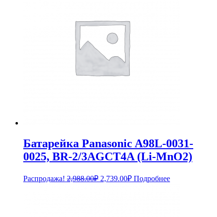
Батарейка Panasonic A98L-0031-
0025, BR-2/3AGCT4A (Li-MnO2)
Первоначальная
Текущая
Распродажа!
2,988.00
₽
2,739.00
₽
Подробнее
цена
цена:
составляла
2,739.00₽.
2,988.00₽.