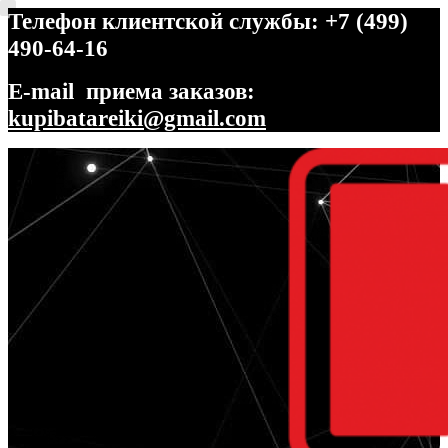
Телефон клиентской службы: +7 (499)
490-64-16
E-mail приема заказов:
kupibatareiki@gmail.com
Перейти
Перейти
к
к
навигации
содержимому