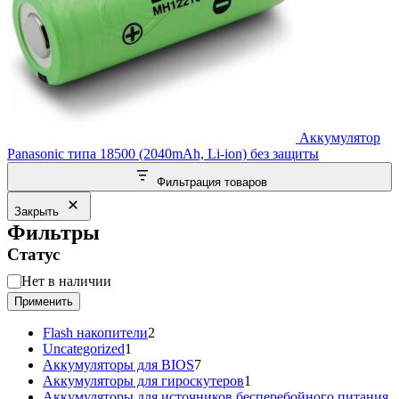
Аккумулятор
Panasonic типа 18500 (2040mAh, Li-ion) без защиты
Фильтрация товаров
Закрыть
Фильтры
Статус
Статус
Нет в наличии
Применить
2
Flash накопители
2
1
товара
Uncategorized
1
товар
7
Аккумуляторы для BIOS
7
товаров
1
Аккумуляторы для гироскутеров
1
товар
Аккумуляторы для источников бесперебойного питания