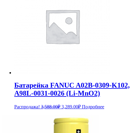
Батарейка FANUC A02B-0309-K102,
A98L-0031-0026 (Li-MnO2)
Первоначальная
Текущая
Распродажа!
3,588.00
₽
3,289.00
₽
Подробнее
цена
цена:
составляла
3,289.00₽.
3,588.00₽.