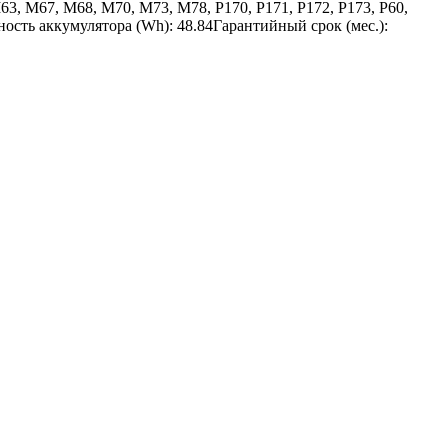
, M67, M68, M70, M73, M78, P170, P171, P172, P173, P60,
ность аккумулятора (Wh): 48.84Гарантийный срок (мес.):