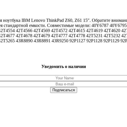
я ноутбука IBM Lenovo ThinkPad Z60, Z61 15″. Обратите внимани
арея стандартной емкости. Совместимые модели: 40Y6787 40Y67
42T4554 42T4566 42T4569 42T4572 42T4615 42T4619 42T4620 42
42T4677 42T4678 42T4679 42T4777 42T4778 42T5231 42T5232 42
2T5265 43R8890 43R8891 43R9250 92P1127 92P1128 92P1129 92P
Уведомить о наличии