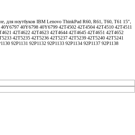
е, для ноутбуков IBM Lenovo ThinkPad R60, R61, T60, T61 15″,
95 40Y6797 40Y6798 40Y6799 42T4502 42T4504 42T4510 42T4511
T4621 42T4622 42T4623 42T4644 42T4645 42T4651 42T4652
T5233 42T5235 42T5236 42T5237 42T5239 42T5240 42T5241
1130 92P1131 92P1132 92P1133 92P1134 92P1137 92P1138