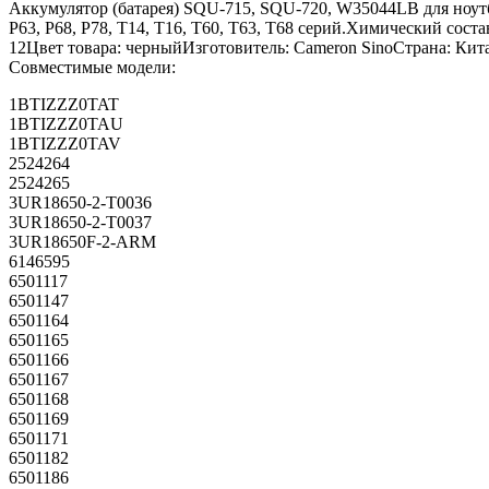
Аккумулятор (батарея) SQU-715, SQU-720, W35044LB для ноутб
P63, P68, P78, T14, T16, T60, T63, T68 серий.Химический сост
12Цвет товара: черныйИзготовитель: Cameron SinoСтрана: Кит
Совместимые модели:
1BTIZZZ0TAT
1BTIZZZ0TAU
1BTIZZZ0TAV
2524264
2524265
3UR18650-2-T0036
3UR18650-2-T0037
3UR18650F-2-ARM
6146595
6501117
6501147
6501164
6501165
6501166
6501167
6501168
6501169
6501171
6501182
6501186