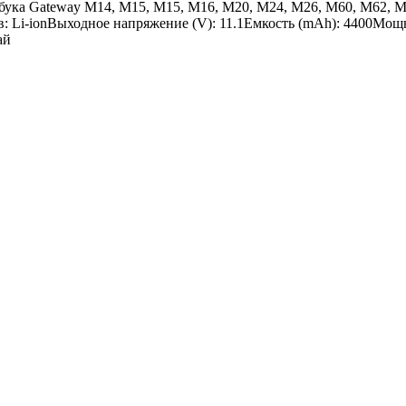
ука Gateway M14, M15, M15, M16, M20, M24, M26, M60, M62, M63
ав: Li-ionВыходное напряжение (V): 11.1Емкость (mAh): 4400Мощ
ай