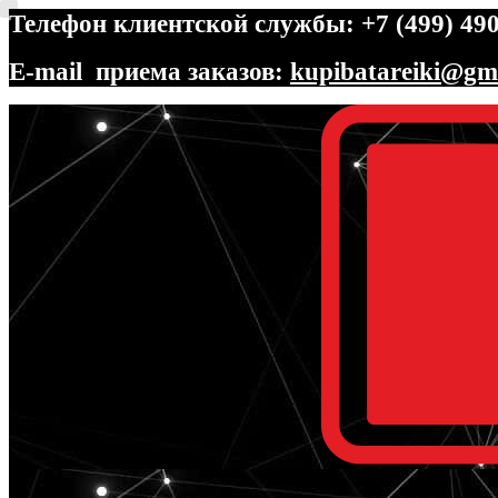
Телефон клиентской службы: +7 (499) 490
E-mail приема заказов:
kupibatareiki@gm
Перейти
Перейти
к
к
навигации
содержимому