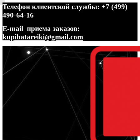
Телефон клиентской службы: +7 (499)
490-64-16
E-mail приема заказов:
kupibatareiki@gmail.com
Перейти
Перейти
к
к
навигации
содержимому