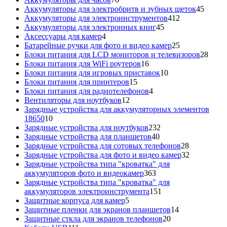
товаров
45
Аккумуляторы для электробритв и зубных щеток
45
412
товар
Аккумуляторы для электроинструментов
412
45
товаров
Аккумуляторы для электронных книг
45
4
товаров
Аксессуары для камер
4
товара
25
Батарейные ручки для фото и видео камер
25
товаров
28
Блоки питания для LCD мониторов и телевизоров
28
16
това
Блоки питания для WiFi роутеров
16
товаров
10
Блоки питания для игровых приставок
10
15
товаров
Блоки питания для принтеров
15
товаров
4
Блоки питания для радиотелефонов
4
12
товара
Вентиляторы для ноутбуков
12
товаров
Зарядные устройства для аккумуляторных элементов
10
18650
10
товаров
232
Зарядные устройства для ноутбуков
232
40
товара
Зарядные устройства для планшетов
40
товаров
28
Зарядные устройства для сотовых телефонов
28
товаров
32
Зарядные устройства для фото и видео камер
32
товара
Зарядные устройства типа "кроватка" для
363
аккумуляторов фото и видеокамер
363
товара
Зарядные устройства типа "кроватка" для
151
аккумуляторов электроинструмента
151
5
товар
Защитные корпуса для камер
5
товаров
14
Защитные пленки для экранов планшетов
14
20
товаров
Защитные сткла для экранов телефонов
20