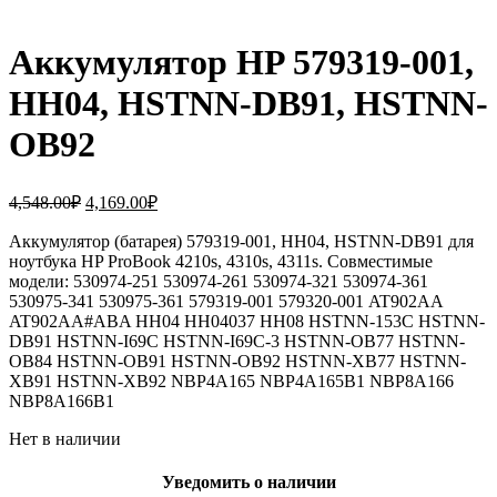
Аккумулятор HP 579319-001,
HH04, HSTNN-DB91, HSTNN-
OB92
Первоначальная
Текущая
4,548.00
₽
4,169.00
₽
цена
цена:
составляла
Аккумулятор (батарея) 579319-001, HH04, HSTNN-DB91 для
4,169.00₽.
ноутбука HP ProBook 4210s, 4310s, 4311s. Совместимые
4,548.00₽.
модели: 530974-251 530974-261 530974-321 530974-361
530975-341 530975-361 579319-001 579320-001 AT902AA
AT902AA#ABA HH04 HH04037 HH08 HSTNN-153C HSTNN-
DB91 HSTNN-I69C HSTNN-I69C-3 HSTNN-OB77 HSTNN-
OB84 HSTNN-OB91 HSTNN-OB92 HSTNN-XB77 HSTNN-
XB91 HSTNN-XB92 NBP4A165 NBP4A165B1 NBP8A166
NBP8A166B1
Нет в наличии
Уведомить о наличии