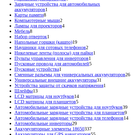
товар
Зарядные устройства для автомобильных
1
аккумуляторов
1
8
товар
Карты памяти
8
товаров
2
Компьютерные мыши
2
товара
4
Лампы для проекторов
4
8
товара
Мебель
8
товаров
1
Набор отверток
1
товар
19
Напольные горшки (кашпо)
19
товаров
2
Наушники для сотовых телефонов
2
товара
1
Никелевые ленты (полосы) для пайки
1
1
товар
Пульты управления для инверторов
1
товар
5
Пусковые провода для автомобилей
5
1
товаров
Пусковые устройства
1
товар
26
Сменные разъемы для универсальных аккумуляторов
26
31
то
Универсальные внешние аккумуляторы
31
товар
1
Устройства защиты от скачков напряжения
1
13
товар
Шлейфы
13
товаров
14
LCD матрицы для ноутбуков
14
5
товаров
LCD матрицы для планшетов
5
товаров
39
Автомобильные зарядные устройства для ноутбуков
39
9
тов
Автомобильные зарядные устройства для планшетов
9
тов
14
Автомобильные зарядные устройства для телефонов
14
29
то
Автомобильные инверторы
29
товаров
337
Аккумуляторные элементы 18650
337
товаров
55
Аккумуляторы для GPS навигаторов
55