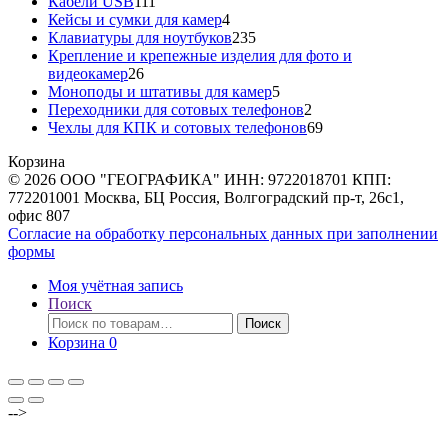
111
товаров
Кабели USB
111
товаров
4
Кейсы и сумки для камер
4
товара
235
Клавиатуры для ноутбуков
235
товаров
Крепление и крепежные изделия для фото и
26
видеокамер
26
товаров
5
Моноподы и штативы для камер
5
товаров
2
Переходники для сотовых телефонов
2
товара
69
Чехлы для КПК и сотовых телефонов
69
товаров
Корзина
© 2026 ООО "ГЕОГРАФИКА" ИНН: 9722018701 КПП:
772201001 Москва, БЦ Россия, Волгоградский пр-т, 26с1,
офис 807
Согласие на обработку персональных данных при заполнении
формы
Моя учётная запись
Поиск
Искать:
Поиск
Корзина
0
-->