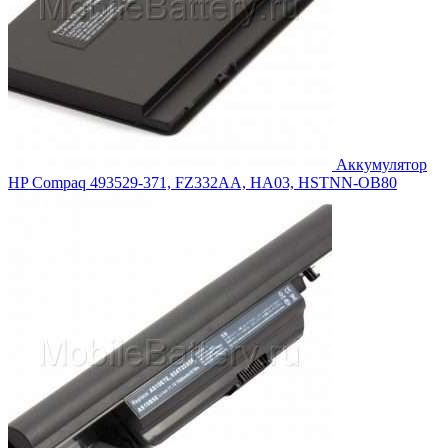
Аккумулятор
HP Compaq 493529-371, FZ332AA, HA03, HSTNN-OB80