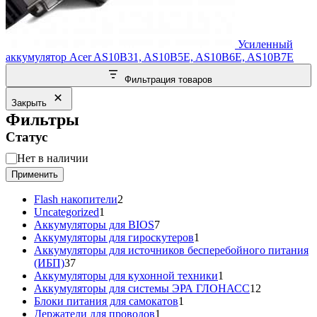
Усиленный
аккумулятор Acer AS10B31, AS10B5E, AS10B6E, AS10B7E
Фильтрация товаров
Закрыть
Фильтры
Статус
Статус
Нет в наличии
Применить
2
Flash накопители
2
1
товара
Uncategorized
1
товар
7
Аккумуляторы для BIOS
7
товаров
1
Аккумуляторы для гироскутеров
1
товар
Аккумуляторы для источников бесперебойного питания
37
(ИБП)
37
товаров
1
Аккумуляторы для кухонной техники
1
товар
12
Аккумуляторы для системы ЭРА ГЛОНАСС
12
1
товаров
Блоки питания для самокатов
1
1
товар
Держатели для проводов
1