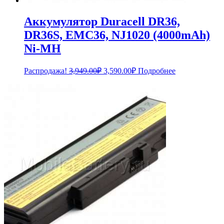
Аккумулятор Duracell DR36,
DR36S, EMC36, NJ1020 (4000mAh)
Ni-MH
Первоначальная
Текущая
Распродажа!
3,949.00
₽
3,590.00
₽
Подробнее
цена
цена:
составляла
3,590.00₽.
3,949.00₽.