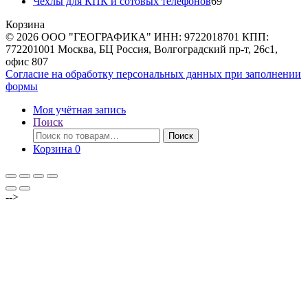
товара
69
Чехлы для КПК и сотовых телефонов
69
товаров
Корзина
© 2026 ООО "ГЕОГРАФИКА" ИНН: 9722018701 КПП:
772201001 Москва, БЦ Россия, Волгоградский пр-т, 26с1,
офис 807
Согласие на обработку персональных данных при заполнении
формы
Моя учётная запись
Поиск
Искать:
Поиск
Корзина
0
-->