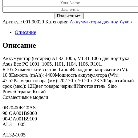
Артикул:
001.90029
Категория:
Аккумуляторы для ноутбуков
Описание
Описание
Аккумулятор (батарея) AL32-1005, ML31-1005 для ноутбука
Asus Eee PC 1001, 1005, 1101, 1104, 1106, R101,
R105.Химический состав: Li-ionВыходное напряжение (V):
10.8Емкость (mAh): 4400Мощность аккумулятора (Wh):
47.52Размеры товара (мм): 202.70 x 50.20 x 23.30Гарантийный
срок (мес.): 12Цвет товара: черныйИзготовитель: Sino
PowerСтрана: Китай
Совместимые модели:
0B20-00KC0AS
90-OA001B9000
90-OA001B9100
AL31-1005
AL32-1005