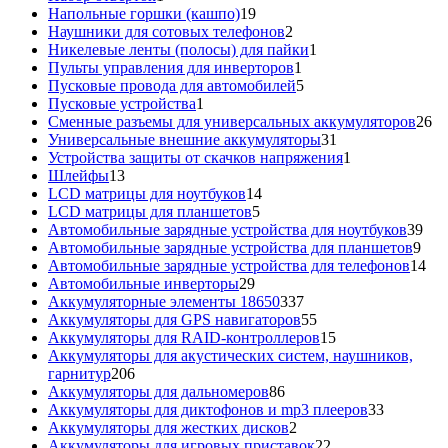
товар
19
Напольные горшки (кашпо)
19
товаров
2
Наушники для сотовых телефонов
2
товара
1
Никелевые ленты (полосы) для пайки
1
1
товар
Пульты управления для инверторов
1
товар
5
Пусковые провода для автомобилей
5
1
товаров
Пусковые устройства
1
товар
26
Сменные разъемы для универсальных аккумуляторов
26
31
то
Универсальные внешние аккумуляторы
31
товар
1
Устройства защиты от скачков напряжения
1
13
товар
Шлейфы
13
товаров
14
LCD матрицы для ноутбуков
14
5
товаров
LCD матрицы для планшетов
5
товаров
39
Автомобильные зарядные устройства для ноутбуков
39
9
тов
Автомобильные зарядные устройства для планшетов
9
тов
14
Автомобильные зарядные устройства для телефонов
14
29
то
Автомобильные инверторы
29
товаров
337
Аккумуляторные элементы 18650
337
товаров
55
Аккумуляторы для GPS навигаторов
55
товаров
15
Аккумуляторы для RAID-контроллеров
15
товаров
Аккумуляторы для акустических систем, наушников,
206
гарнитур
206
товаров
86
Аккумуляторы для дальномеров
86
товаров
33
Аккумуляторы для диктофонов и mp3 плееров
33
2
товара
Аккумуляторы для жестких дисков
2
товара
22
Аккумуляторы для игровых приставок
22