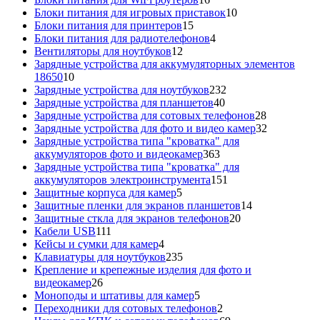
товаров
10
Блоки питания для игровых приставок
10
15
товаров
Блоки питания для принтеров
15
товаров
4
Блоки питания для радиотелефонов
4
12
товара
Вентиляторы для ноутбуков
12
товаров
Зарядные устройства для аккумуляторных элементов
10
18650
10
товаров
232
Зарядные устройства для ноутбуков
232
40
товара
Зарядные устройства для планшетов
40
товаров
28
Зарядные устройства для сотовых телефонов
28
товаров
32
Зарядные устройства для фото и видео камер
32
товара
Зарядные устройства типа "кроватка" для
363
аккумуляторов фото и видеокамер
363
товара
Зарядные устройства типа "кроватка" для
151
аккумуляторов электроинструмента
151
5
товар
Защитные корпуса для камер
5
товаров
14
Защитные пленки для экранов планшетов
14
20
товаров
Защитные сткла для экранов телефонов
20
111
товаров
Кабели USB
111
товаров
4
Кейсы и сумки для камер
4
товара
235
Клавиатуры для ноутбуков
235
товаров
Крепление и крепежные изделия для фото и
26
видеокамер
26
товаров
5
Моноподы и штативы для камер
5
товаров
2
Переходники для сотовых телефонов
2