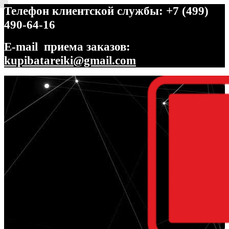
Телефон клиентской службы: +7 (499)
490-64-16
E-mail приема заказов:
kupibatareiki@gmail.com
Перейти
Перейти
к
к
навигации
содержимому