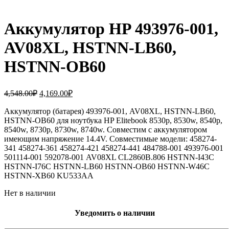
Аккумулятор HP 493976-001,
AV08XL, HSTNN-LB60,
HSTNN-OB60
Первоначальная
Текущая
4,548.00
₽
4,169.00
₽
цена
цена:
составляла
Аккумулятор (батарея) 493976-001, AV08XL, HSTNN-LB60,
4,169.00₽.
HSTNN-OB60 для ноутбука HP Elitebook 8530p, 8530w, 8540p,
4,548.00₽.
8540w, 8730p, 8730w, 8740w. Совместим с аккумулятором
имеющим напряжение 14.4V. Совместимые модели: 458274-
341 458274-361 458274-421 458274-441 484788-001 493976-001
501114-001 592078-001 AV08XL CL2860B.806 HSTNN-I43C
HSTNN-I76C HSTNN-LB60 HSTNN-OB60 HSTNN-W46C
HSTNN-XB60 KU533AA
Нет в наличии
Уведомить о наличии