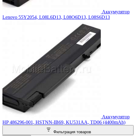
Аккумулятор
Lenovo 55Y2054, L08L6D13, L08O6D13, L08S6D13
Аккумулятор
HP 486296-001, HSTNN-IB69, KU531AA, TD06 (4400mAh)
Фильтрация товаров