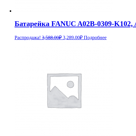
Батарейка FANUC A02B-0309-K102, 
Первоначальная
Текущая
Распродажа!
3,588.00
₽
3,289.00
₽
Подробнее
цена
цена:
составляла
3,289.00₽.
3,588.00₽.