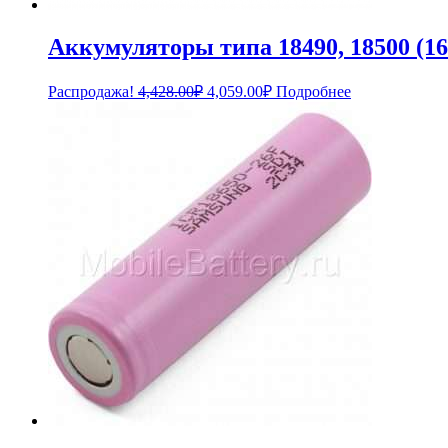
Аккумуляторы типа 18490, 18500 (16
Первоначальная
Текущая
Распродажа!
4,428.00
₽
4,059.00
₽
Подробнее
цена
цена:
составляла
4,059.00₽.
4,428.00₽.