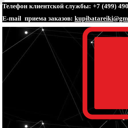
Телефон клиентской службы: +7 (499) 490
E-mail приема заказов:
kupibatareiki@gm
Перейти
Перейти
к
к
навигации
содержимому