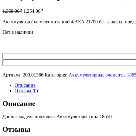
Первоначальная
Текущая
1,368.00
₽
1,254.00
₽
цена
цена:
составляла
Аккумулятор (элемент питания) ФАZA 21700 без защиты, пред
1,254.00₽.
1,368.00₽.
Нет в наличии
Артикул:
200.01366
Категория:
Аккумуляторные элементы 186
Описание
Отзывы (0)
Описание
Данная модель подходит: Аккумуляторы типа 18650
Отзывы