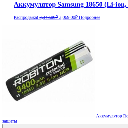
Аккумулятор Samsung 18650 (Li-ion,
Первоначальная
Текущая
Распродажа!
3,348.00
₽
3,069.00
₽
Подробнее
цена
цена:
составляла
3,069.00₽.
3,348.00₽.
Аккумулятор Ro
защиты