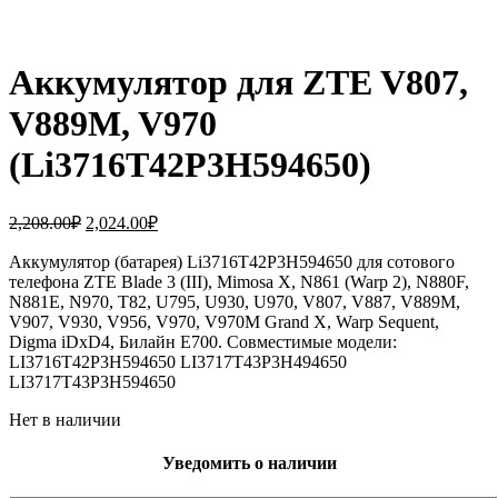
Аккумулятор для ZTE V807,
V889M, V970
(Li3716T42P3H594650)
Первоначальная
Текущая
2,208.00
₽
2,024.00
₽
цена
цена:
составляла
Аккумулятор (батарея) Li3716T42P3H594650 для сотового
2,024.00₽.
телефона ZTE Blade 3 (III), Mimosa X, N861 (Warp 2), N880F,
2,208.00₽.
N881E, N970, T82, U795, U930, U970, V807, V887, V889M,
V907, V930, V956, V970, V970M Grand X, Warp Sequent,
Digma iDxD4, Билайн E700. Совместимые модели:
LI3716T42P3H594650 LI3717T43P3H494650
LI3717T43P3H594650
Нет в наличии
Уведомить о наличии