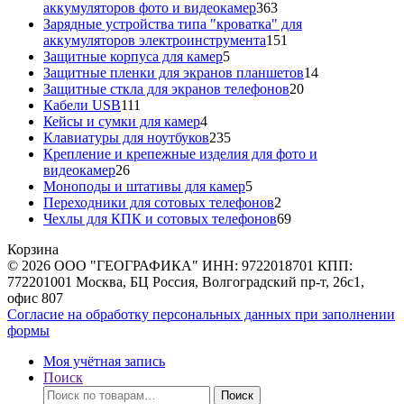
363
аккумуляторов фото и видеокамер
363
товара
Зарядные устройства типа "кроватка" для
151
аккумуляторов электроинструмента
151
5
товар
Защитные корпуса для камер
5
товаров
14
Защитные пленки для экранов планшетов
14
20
товаров
Защитные сткла для экранов телефонов
20
111
товаров
Кабели USB
111
товаров
4
Кейсы и сумки для камер
4
товара
235
Клавиатуры для ноутбуков
235
товаров
Крепление и крепежные изделия для фото и
26
видеокамер
26
товаров
5
Моноподы и штативы для камер
5
товаров
2
Переходники для сотовых телефонов
2
товара
69
Чехлы для КПК и сотовых телефонов
69
товаров
Корзина
© 2026 ООО "ГЕОГРАФИКА" ИНН: 9722018701 КПП:
772201001 Москва, БЦ Россия, Волгоградский пр-т, 26с1,
офис 807
Согласие на обработку персональных данных при заполнении
формы
Моя учётная запись
Поиск
Искать:
Поиск