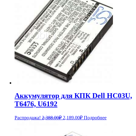
Аккумулятор для КПК Dell HC03U,
T6476, U6192
Первоначальная
Текущая
Распродажа!
2,388.00
₽
2,189.00
₽
Подробнее
цена
цена:
составляла
2,189.00₽.
2,388.00₽.