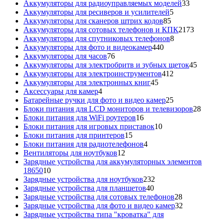
товара
33
Аккумуляторы для радиоуправляемых моделей
33
5
товара
Аккумуляторы для ресиверов и усилителей
5
85
товаров
Аккумуляторы для сканеров штрих кодов
85
товаров
2173
Аккумуляторы для сотовых телефонов и КПК
2173
8
товара
Аккумуляторы для спутниковых телефонов
8
440
товаров
Аккумуляторы для фото и видеокамер
440
76
товаров
Аккумуляторы для часов
76
товаров
45
Аккумуляторы для электробритв и зубных щеток
45
412
товар
Аккумуляторы для электроинструментов
412
45
товаров
Аккумуляторы для электронных книг
45
4
товаров
Аксессуары для камер
4
товара
25
Батарейные ручки для фото и видео камер
25
товаров
28
Блоки питания для LCD мониторов и телевизоров
28
16
това
Блоки питания для WiFi роутеров
16
товаров
10
Блоки питания для игровых приставок
10
15
товаров
Блоки питания для принтеров
15
товаров
4
Блоки питания для радиотелефонов
4
12
товара
Вентиляторы для ноутбуков
12
товаров
Зарядные устройства для аккумуляторных элементов
10
18650
10
товаров
232
Зарядные устройства для ноутбуков
232
40
товара
Зарядные устройства для планшетов
40
товаров
28
Зарядные устройства для сотовых телефонов
28
товаров
32
Зарядные устройства для фото и видео камер
32
товара
Зарядные устройства типа "кроватка" для