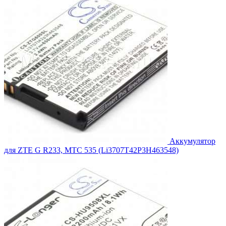
Аккумулятор
для ZTE G R233, МТС 535 (Li3707T42P3H463548)