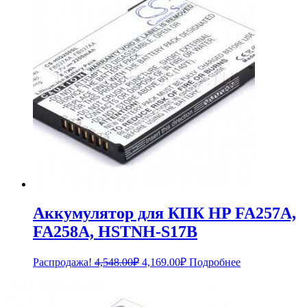
Аккумулятор для КПК HP FA257A,
FA258A, HSTNH-S17B
Первоначальная
Текущая
Распродажа!
4,548.00
₽
4,169.00
₽
Подробнее
цена
цена:
составляла
4,169.00₽.
4,548.00₽.