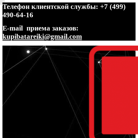
Телефон клиентской службы: +7 (499)
490-64-16
E-mail приема заказов:
kupibatareiki@gmail.com
Перейти
Перейти
к
к
навигации
содержимому