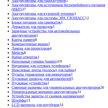
товаров
1
Аккумуляторы для гироскутеров
1
товар
Аккумуляторы для источников бесперебойного питания
37
(ИБП)
37
товаров
1
Аккумуляторы для кухонной техники
1
товар
12
Аккумуляторы для системы ЭРА ГЛОНАСС
12
1
товаров
Блоки питания для самокатов
1
1
товар
Держатели для проводов
1
товар
Зарядные устройства для автомобильных
1
аккумуляторов
1
8
товар
Карты памяти
8
товаров
2
Компьютерные мыши
2
товара
4
Лампы для проекторов
4
8
товара
Мебель
8
товаров
1
Набор отверток
1
товар
19
Напольные горшки (кашпо)
19
товаров
2
Наушники для сотовых телефонов
2
товара
1
Никелевые ленты (полосы) для пайки
1
1
товар
Пульты управления для инверторов
1
товар
5
Пусковые провода для автомобилей
5
1
товаров
Пусковые устройства
1
товар
26
Сменные разъемы для универсальных аккумуляторов
26
31
то
Универсальные внешние аккумуляторы
31
товар
1
Устройства защиты от скачков напряжения
1
13
товар
Шлейфы
13
товаров
14
LCD матрицы для ноутбуков
14