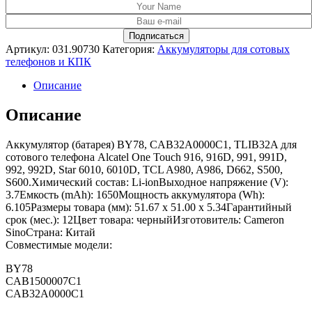
Артикул:
031.90730
Категория:
Аккумуляторы для сотовых
телефонов и КПК
Описание
Описание
Аккумулятор (батарея) BY78, CAB32A0000C1, TLIB32A для
сотового телефона Alcatel One Touch 916, 916D, 991, 991D,
992, 992D, Star 6010, 6010D, TCL A980, A986, D662, S500,
S600.Химический состав: Li-ionВыходное напряжение (V):
3.7Емкость (mAh): 1650Мощность аккумулятора (Wh):
6.105Размеры товара (мм): 51.67 x 51.00 x 5.34Гарантийный
срок (мес.): 12Цвет товара: черныйИзготовитель: Cameron
SinoСтрана: Китай
Совместимые модели:
BY78
CAB1500007C1
CAB32A0000C1