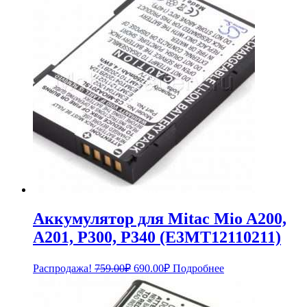
Аккумулятор для Mitac Mio A200,
A201, P300, P340 (E3MT12110211)
Первоначальная
Текущая
Распродажа!
759.00
₽
690.00
₽
Подробнее
цена
цена:
составляла
690.00₽.
759.00₽.