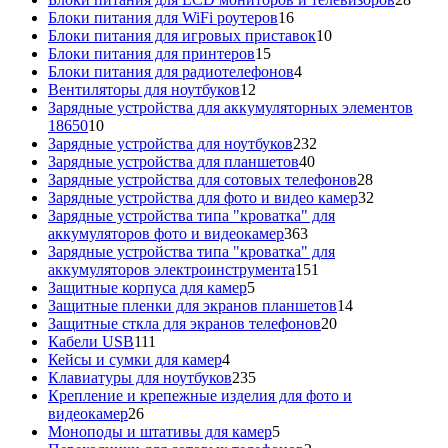
16
това
Блоки питания для WiFi роутеров
16
товаров
10
Блоки питания для игровых приставок
10
15
товаров
Блоки питания для принтеров
15
товаров
4
Блоки питания для радиотелефонов
4
12
товара
Вентиляторы для ноутбуков
12
товаров
Зарядные устройства для аккумуляторных элементов
10
18650
10
товаров
232
Зарядные устройства для ноутбуков
232
40
товара
Зарядные устройства для планшетов
40
товаров
28
Зарядные устройства для сотовых телефонов
28
товаров
32
Зарядные устройства для фото и видео камер
32
товара
Зарядные устройства типа "кроватка" для
363
аккумуляторов фото и видеокамер
363
товара
Зарядные устройства типа "кроватка" для
151
аккумуляторов электроинструмента
151
5
товар
Защитные корпуса для камер
5
товаров
14
Защитные пленки для экранов планшетов
14
20
товаров
Защитные сткла для экранов телефонов
20
111
товаров
Кабели USB
111
товаров
4
Кейсы и сумки для камер
4
товара
235
Клавиатуры для ноутбуков
235
товаров
Крепление и крепежные изделия для фото и
26
видеокамер
26
товаров
5
Моноподы и штативы для камер
5