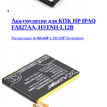
Аккумулятор для КПК HP IPAQ
FA827AA, HSTNH-L12B
Первоначальная
Текущая
Распродажа!
4,788.00
₽
4,389.00
₽
Подробнее
цена
цена:
составляла
4,389.00₽.
4,788.00₽.