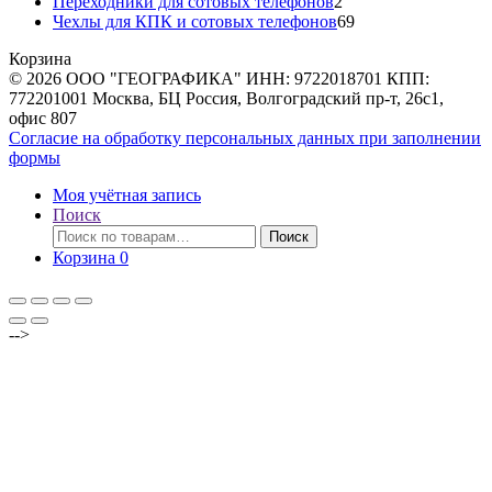
товаров
2
Переходники для сотовых телефонов
2
товара
69
Чехлы для КПК и сотовых телефонов
69
товаров
Корзина
© 2026 ООО "ГЕОГРАФИКА" ИНН: 9722018701 КПП:
772201001 Москва, БЦ Россия, Волгоградский пр-т, 26с1,
офис 807
Согласие на обработку персональных данных при заполнении
формы
Моя учётная запись
Поиск
Искать:
Поиск
Корзина
0
-->