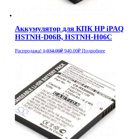
Аккумулятор для КПК HP iPAQ
HSTNH-D06B, HSTNH-H06C
Первоначальная
Текущая
Распродажа!
1,034.00
₽
940.00
₽
Подробнее
цена
цена:
составляла
940.00₽.
1,034.00₽.