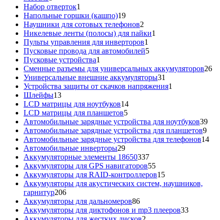
товаров
1
Набор отверток
1
товар
19
Напольные горшки (кашпо)
19
товаров
2
Наушники для сотовых телефонов
2
товара
1
Никелевые ленты (полосы) для пайки
1
1
товар
Пульты управления для инверторов
1
товар
5
Пусковые провода для автомобилей
5
1
товаров
Пусковые устройства
1
товар
26
Сменные разъемы для универсальных аккумуляторов
26
31
то
Универсальные внешние аккумуляторы
31
товар
1
Устройства защиты от скачков напряжения
1
13
товар
Шлейфы
13
товаров
14
LCD матрицы для ноутбуков
14
5
товаров
LCD матрицы для планшетов
5
товаров
39
Автомобильные зарядные устройства для ноутбуков
39
9
тов
Автомобильные зарядные устройства для планшетов
9
тов
14
Автомобильные зарядные устройства для телефонов
14
29
то
Автомобильные инверторы
29
товаров
337
Аккумуляторные элементы 18650
337
товаров
55
Аккумуляторы для GPS навигаторов
55
товаров
15
Аккумуляторы для RAID-контроллеров
15
товаров
Аккумуляторы для акустических систем, наушников,
206
гарнитур
206
товаров
86
Аккумуляторы для дальномеров
86
товаров
33
Аккумуляторы для диктофонов и mp3 плееров
33
2
товара
Аккумуляторы для жестких дисков
2