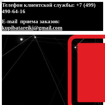
Телефон клиентской службы: +7 (499)
490-64-16
E-mail приема заказов:
kupibatareiki@gmail.com
Перейти
Перейти
к
к
навигации
содержимому