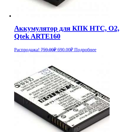
Аккумулятор для КПК HTC, O2,
Qtek ARTE160
Первоначальная
Текущая
Распродажа!
759.00
₽
690.00
₽
Подробнее
цена
цена:
составляла
690.00₽.
759.00₽.