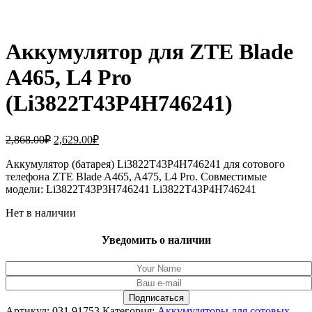
Аккумулятор для ZTE Blade
A465, L4 Pro
(Li3822T43P4H746241)
Первоначальная
Текущая
2,868.00
₽
2,629.00
₽
цена
цена:
составляла
Аккумулятор (батарея) Li3822T43P4H746241 для сотового
2,629.00₽.
телефона ZTE Blade A465, A475, L4 Pro. Совместимые
2,868.00₽.
модели: Li3822T43P3H746241 Li3822T43P4H746241
Нет в наличии
Уведомить о наличии
Артикул:
031.91753
Категория:
Аккумуляторы для сотовых